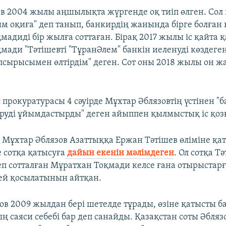
в 2004 жылы аңшылықта жүргенде оқ тиіп өлген. Сол
ым оқиға" деп танып, банкирдің жанында бірге болған 
адиді бір жылға соттаған. Бірақ 2017 жылы іс қайта 
мади "Тәтішевті "ТұранӘлем" банкін иеленуді көздеге
апсырысымен өлтірдім" деген. Сот оны 2018 жылы он 
 прокуратурасы 4 сәуірде Мұхтар Әблязовтің үстінен 
тіруді ұйымдастырды" деген айыппен қылмыстық іс қоз
н Мұхтар Әблязов Азаттыққа Ержан Тәтішев өліміне қа
 сотқа қатысуға
дайын екенін мәлімдеген
. Ол сотқа Т
еп сотталған Мұратхан Тоқмади келсе ғана отырыстарғ
ей қосылатынын айтқан.​
ов 2009 жылдан бері шетелде тұрады, өзіне қатысты б
 саяси себебі бар деп санайды. Қазақстан соты Әблязо