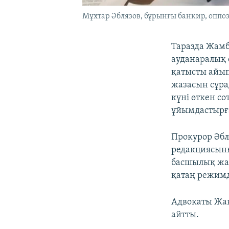
Мұхтар Әблязов, бұрынғы банкир, оппо
Таразда Жам
ауданаралық 
қатысты айып
жазасын сұра
күні өткен со
ұйымдастырға
Прокурор Әбл
редакциясын
басшылық жас
қатаң режимде
Адвокаты Жан
айтты.