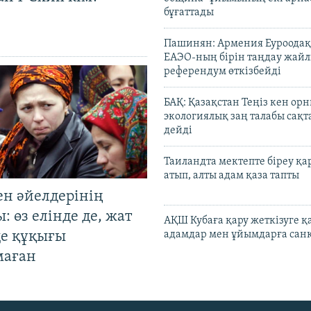
бұғаттады
Пашинян: Армения Еуроодақ
ЕАЭО-ның бірін таңдау жай
референдум өткізбейді
БАҚ: Қазақстан Теңіз кен ор
экологиялық заң талабы сақ
дейді
Таиландта мектепте біреу қа
атып, алты адам қаза тапты
ен әйелдерінің
: өз елінде де, жат
АҚШ Кубаға қару жеткізуге қ
де құқығы
адамдар мен ұйымдарға сан
маған