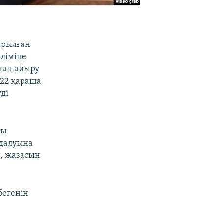
ырылған
ліміне
нан айыру
 22 қараша
уді
ғы
далуына
п, жазасын
бегенін