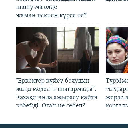
шашу ма әлде
жамандықпен күрес пе?
"Еркектер күйеу болудың
Түркім
жаңа моделін шығармады".
тағдыры
Қазақстанда ажырасу қайта
жерде 
көбейді. Оған не себеп?
қорғал