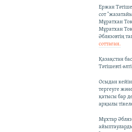
Ержан Тәтіше
сот "жазатай
Мұратхан Тоқм
Мұратхан Тоқ
Әблязовтің т
соттаған.
Қазақстан бас
Тәтішевті өл
​Осыдан кейі
тергеуге және
қатысы бар д
арқылы тікел
Мұхтар Әбляз
айыптаулардың