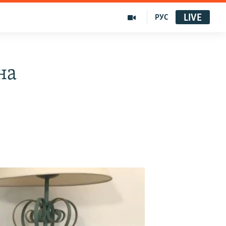
LIVE
РУС
на