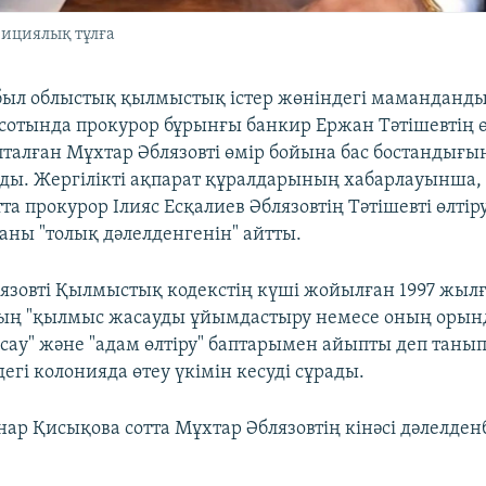
зициялық тұлға
был облыстық қылмыстық істер жөніндегі маманданд
сотында прокурор бұрынғы банкир Ержан Тәтішевтің ө
талған Мұхтар Әблязовті өмір бойына бас бостандығы
ды. Жергілікті ақпарат құралдарының хабарлауынша,
тта прокурор Ілияс Есқалиев Әблязовтің Тәтішевті өлтір
ны "толық дәлелденгенін" айтты.
язовті Қылмыстық кодекстің күші жойылған 1997 жыл
ың "қылмыс жасауды ұйымдастыру немесе оның орын
ау" және "адам өлтіру" баптарымен айыпты деп таны
гі колонияда өтеу үкімін кесуді сұрады.
ар Қисықова сотта Мұхтар Әблязовтің кінәсі дәлелден