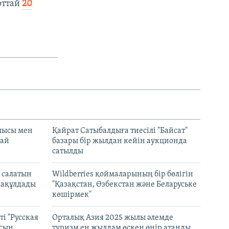
рттай
20
лысы мен
Қайрат Сатыбалдыға тиесілі "Байсат"
най
базары бір жылдан кейін аукционда
сатылды
 салатын
Wildberries қоймаларының бір бөлігін
мақұлдады
"Қазақстан, Өзбекстан және Беларуське
көшірмек"
і "Русская
Орталық Азия 2025 жылы әлемде
асын
туризм ең жылдам өскен өңір атанды