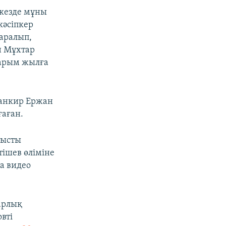
 кезде мұны
кәсіпкер
қаралып,
н Мұхтар
жарым жылға
"банкир Ержан
ғаған.
тысты
әтішев өліміне
а видео
арлық
вті