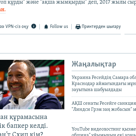
оп құрды" және "ақша жымқырды" деп, 2017 жылы сы
ан.
VPN-сіз оқу
Follow us
Принтерден шығару
Жаңалықтар
Украина Ресейдің Самара об
Краснодар аймағындағы мұ
зауытына шабуылдады
АҚШ сенаты Ресейге санкция
"Линдси Грэм заң жобасын" 
тан құрамасына
к бапкер келді.
YouTube видеохостинг қызмет
н’т Схип кім?
община" ұйымының екі арн