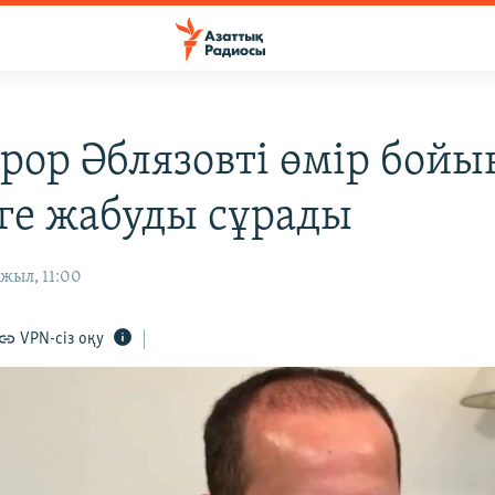
рор Әблязовті өмір бойы
ге жабуды сұрады
жыл, 11:00
VPN-сіз оқу