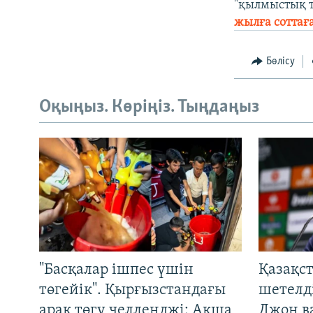
"қылмыстық т
жылға соттағ
Бөлісу
Оқыңыз. Көріңіз. Тыңдаңыз
"Басқалар ішпес үшін
Қазақс
төгейік". Қырғызстандағы
шетелді
арақ төгу челленджі: Ақша
Джон ва