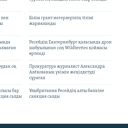
 пен
Білім грант иегерлерінің тізімі
лы
жарияланды
нында
Ресейдің Екатеринбург қаласында дрон
талмаған
шабуылынан соң Wildberries қоймасы
өртенді
рудан оқ
Прокуратура журналист Александра
Алёхованың үкімін жеңілдетуді
сұраған
атысы бар
Ұлыбритания Ресейдің алты банкіне
кция салды
санкция салды