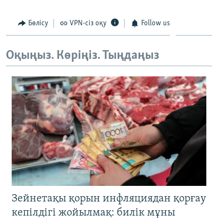
Бөлісу
VPN-сіз оқу
Follow us
Оқыңыз. Көріңіз. Тыңдаңыз
Зейнетақы қорын инфляциядан қорғау
кепілдігі жойылмақ: билік мұны