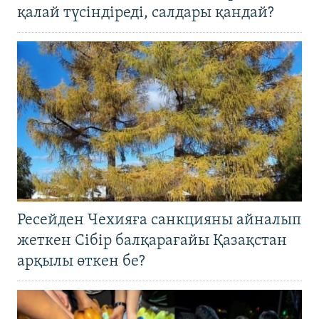
қалай түсіндіреді, салдары қандай?
Ресейден Чехияға санкцияны айналып
жеткен Сібір балқарағайы Қазақстан
арқылы өткен бе?