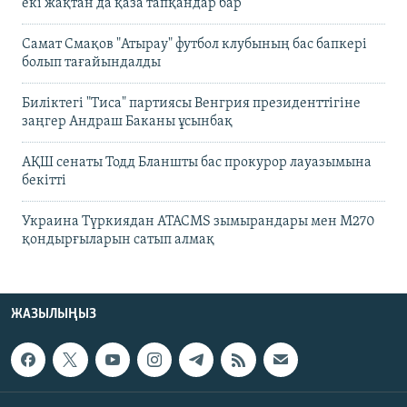
екі жақтан да қаза тапқандар бар
Самат Смақов "Атырау" футбол клубының бас бапкері
болып тағайындалды
Биліктегі "Тиса" партиясы Венгрия президенттігіне
заңгер Андраш Баканы ұсынбақ
АҚШ сенаты Тодд Бланшты бас прокурор лауазымына
бекітті
Украина Түркиядан ATACMS зымырандары мен M270
қондырғыларын сатып алмақ
ЖАЗЫЛЫҢЫЗ