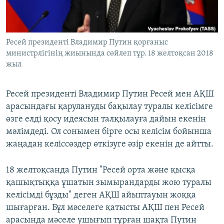
ЖАЗЫЛЫҢЫЗ
Ресей президенті Владимир Путин қорғаныс
министрлігінің жиынында сөйлеп тұр. 18 желтоқсан 2018
Басқа тілдерде
жыл
Ресей президенті Владимир Путин Ресей мен АҚШ
арасындағы қарулануды бақылау туралы келісімге
өзге елді қосу идеясын талқылауға дайын екенін
мәлімдеді. Ол сонымен бірге осы келісім бойынша
жаңадан келіссөздер өткізуге әзір екенін де айтты.
18 желтоқсанда Путин "Ресей орта және қысқа
қашықтыққа ұшатын зымырандарды жою туралы
келісімді бұзды" деген АҚШ айыптауын жоққа
шығарған. Бұл мәселеге қатысты АҚШ пен Ресей
арасында мәселе ушығып тұрған шақта Путин