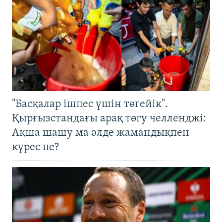
"Басқалар ішпес үшін төгейік".
Қырғызстандағы арақ төгу челленджі:
Ақша шашу ма әлде жамандықпен
күрес пе?