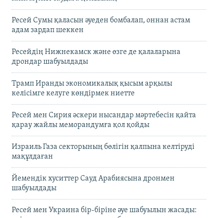
Ресей Сумы қаласын әуеден бомбалап, оннан астам
адам зардап шеккен
Ресейдің Нижнекамск және өзге де қалаларына
дрондар шабуылдады
Трамп Иранды экономикалық қысым арқылы
келісімге келуге көндірмек ниетте
Ресей мен Сирия әскери нысандар мәртебесін қайта
қарау жайлы меморандумға қол қойды
Израиль Газа секторының бөлігін қалпына келтіруді
мақұлдаған
Йемендік хуситтер Сауд Арабиясына дронмен
шабуылдады
Ресей мен Украина бір-біріне әуе шабуылын жасады: