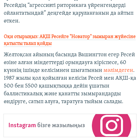
Ресейдің “агрессивті риторикаға үйренгендерді
ойлантатындай” деңгейде қаруланғанын да айтып
өткен.
Оқи отырыңыз:
АҚШ Ресейге "Новатор" зымыран жүйесіне
қатысты талап қойды
Желтоқсан айының басында Вашингтон егер Ресей
өзіне алған міндеттерді орындауға кіріспесе, 60
күннің ішінде келісімнен шығатынын
мәлімдеген
.
1987 жылы қол қойылған келісім Ресей мен АҚШ-қа
500 бен 5500 қашықтыққа дейін ұшатын
баллистикалық және қанатты зымырандарды
өндіруге, сатып алуға, таратуға тыйым салады.
Instagram
бізге жазылыңыз