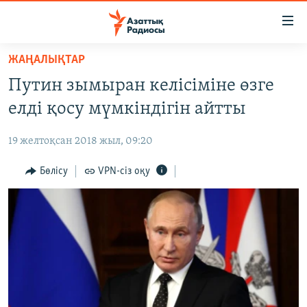
Accessibility
links
Skip
ЖАҢАЛЫҚТАР
to
ЖАҢАЛЫҚТАР
Путин зымыран келісіміне өзге
main
САЯСАТ
content
елді қосу мүмкіндігін айтты
AZATTYQTV
Skip
to
19 желтоқсан 2018 жыл, 09:20
ҚАҢТАР ОҚИҒАСЫ
main
АДАМ ҚҰҚЫҚТАРЫ
Бөлісу
VPN-сіз оқу
Navigation
Skip
ӘЛЕУМЕТ
to
ӘЛЕМ
Search
АРНАЙЫ ЖОБАЛАР
Русский