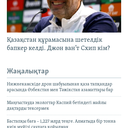
Қазақстан құрамасына шетелдік
бапкер келді. Джон ван’т Схип кім?
Жаңалықтар
Нижнекамскіде дрон шабуылынан қаза тапқандар
арасында Өзбекстан мен Тәжікстан азаматтары бар
Маңғыстауда экологтар Каспий бетіндегі майлы
дақтарды тексермек
Бастапқы баға – 1,227 млрд теңге. Алматыда бір тонна
киік мүйізі саудаға қойылмақ