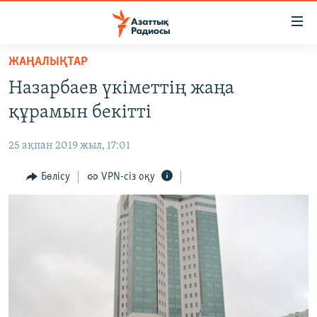
Accessibility
links
Skip
ЖАҢАЛЫҚТАР
to
ЖАҢАЛЫҚТАР
Назарбаев үкіметтің жаңа
main
САЯСАТ
content
құрамын бекітті
AZATTYQTV
Skip
to
25 ақпан 2019 жыл, 17:01
ҚАҢТАР ОҚИҒАСЫ
main
АДАМ ҚҰҚЫҚТАРЫ
Бөлісу
VPN-сіз оқу
Navigation
Skip
ӘЛЕУМЕТ
to
ӘЛЕМ
Search
АРНАЙЫ ЖОБАЛАР
Русский