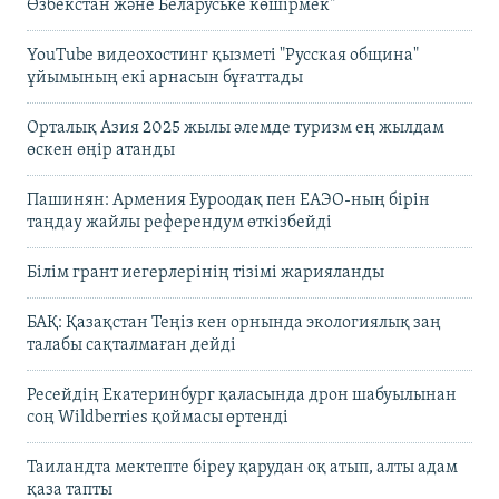
Өзбекстан және Беларуське көшірмек"
YouTube видеохостинг қызметі "Русская община"
ұйымының екі арнасын бұғаттады
Орталық Азия 2025 жылы әлемде туризм ең жылдам
өскен өңір атанды
Пашинян: Армения Еуроодақ пен ЕАЭО-ның бірін
таңдау жайлы референдум өткізбейді
Білім грант иегерлерінің тізімі жарияланды
БАҚ: Қазақстан Теңіз кен орнында экологиялық заң
талабы сақталмаған дейді
Ресейдің Екатеринбург қаласында дрон шабуылынан
соң Wildberries қоймасы өртенді
Таиландта мектепте біреу қарудан оқ атып, алты адам
қаза тапты