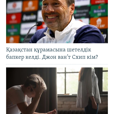
Қазақстан құрамасына шетелдік
бапкер келді. Джон ван’т Схип кім?