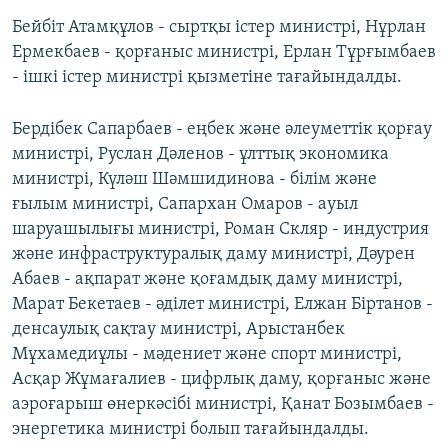
Бейбіт Атамқұлов - сыртқы істер министрі, Нұрлан
Ермекбаев - қорғаныс министрі, Ерлан Тұрғымбаев
- ішкі істер министрі қызметіне тағайындалды.
Бердібек Сапарбаев - еңбек және әлеуметтік қорғау
министрі, Руслан Дәленов - ұлттық экономика
министрі, Күләш Шәмшидинова - білім және
ғылым министрі, Сапархан Омаров - ауыл
шаруашылығы министрі, Роман Скляр - индустрия
және инфраструктуралық даму министрі, Дәурен
Абаев - ақпарат және қоғамдық даму министрі,
Марат Бекетаев - әділет министрі, Елжан Біртанов -
денсаулық сақтау министрі, Арыстанбек
Мұхамедиұлы - мәдениет және спорт министрі,
Асқар Жұмағалиев - цифрлық даму, қорғаныс және
аэроғарыш өнеркәсібі министрі, Қанат Бозымбаев -
энергетика министрі болып тағайындалды.