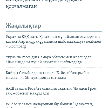
қорғалмаған
Жаңалықтар
Украина КҚК-дағы Қазақстан мұнайының экспортына
қатысы бар инфрақұрылымға шабуылдамауға келіскен
– Bloomberg
Украина Ресейдің Самара облысы мен Краснодар
аймағындағы мұнай зауытына шабуылдады
Қайрат Сатыбалдыға тиесілі "Байсат" базары бір
жылдан кейін аукционда сатылды
АҚШ сенаты Ресейге санкция салатын "Линдси Грэм
заң жобасын" мақұлдады
Wildberries қоймаларының бір бөлігін "Қазақстан,