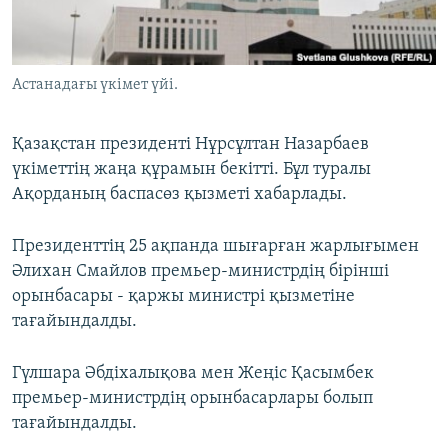
ЖАЗЫЛЫҢЫЗ
Астанадағы үкімет үйі.
Басқа тілдерде
Қазақстан президенті Нұрсұлтан Назарбаев
үкіметтің жаңа құрамын бекітті. Бұл туралы
Ақорданың баспасөз қызметі хабарлады.
Президенттің 25 ақпанда шығарған жарлығымен
Әлихан Смайлов премьер-министрдің бірінші
орынбасары - қаржы министрі қызметіне
тағайындалды.
Гүлшара Әбдіхалықова мен Жеңіс Қасымбек
премьер-министрдің орынбасарлары болып
тағайындалды.