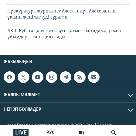
Прокуратура журналист Александра Алёхованың
үкімін жеңілдетуді сұраған
АҚШ Кубаға қару жеткізуге қатысы бар адамдар мен
ұйымдарға санкция салды
ЖАЗЫЛЫҢЫЗ
ЖАЛПЫ МӘЛІМЕТ
НЕГІЗГІ БӨЛІМДЕР
Азат Еуропа / Азаттық радиосы © 2026, Inc. | Барлық
құқықтары қорғалған
LIVE
РУС