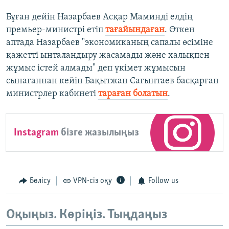
Бұған дейін Назарбаев Асқар Маминді елдің
премьер-министрі етіп
тағайындаған
. Өткен
аптада Назарбаев "экономиканың сапалы өсіміне
қажетті ынталандыру жасамады және халықпен
жұмыс істей алмады" деп үкімет жұмысын
сынағаннан кейін Бақытжан Сағынтаев басқарған
министрлер кабинеті
тараған болатын
.
Instagram
бізге жазылыңыз
Бөлісу
VPN-сіз оқу
Follow us
Оқыңыз. Көріңіз. Тыңдаңыз