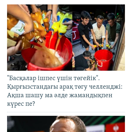
"Басқалар ішпес үшін төгейік".
Қырғызстандағы арақ төгу челленджі:
Ақша шашу ма әлде жамандықпен
күрес пе?