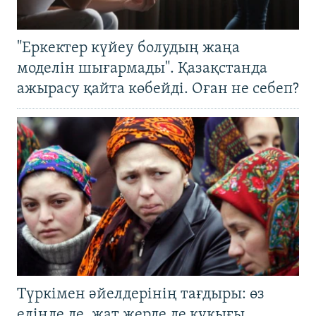
"Еркектер күйеу болудың жаңа
моделін шығармады". Қазақстанда
ажырасу қайта көбейді. Оған не себеп?
Түркімен әйелдерінің тағдыры: өз
елінде де, жат жерде де құқығы