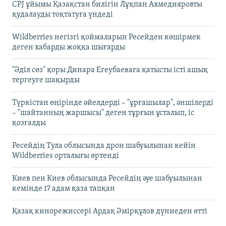
CPJ ұйымы Қазақстан билігін Лұқпан Ахмедияровты
қудалауды тоқтатуға үндеді
Wildberries негізгі қоймаларын Ресейден көшірмек
деген хабарды жоққа шығарды
"Әділ сөз" қоры Динара Егеубаеваға қатысты істі ашық
тергеуге шақырды
Түркістан өңірінде әйелдерді – "ұрғашылар", әншілерді
– "шайтанның жаршысы" деген тұрғын ұсталып, іс
қозғалды
Ресейдің Тула облысында дрон шабуылынан кейін
Wildberries орталығы өртенді
Киев пен Киев облысында Ресейдің әуе шабуылынан
кемінде 17 адам қаза тапқан
Қазақ кинорежиссері Ардақ Әмірқұлов дүниеден өтті