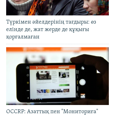
Түркімен әйелдерінің тағдыры: өз
елінде де, жат жерде де құқығы
қорғалмаған
OCCRP: Азаттық пен "Мониториға"