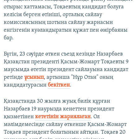
отырыс хаттамасы, Тоқаевтың кандидат болуға
келiсiм берген өтiнiші, орталық сайлау
комиссиясының шотына сайлау жарнасын
енгiзгенiн куәландыратын құжат пен өмірбаяны
бар.
Бүгін, 23 сәуірде өткен съезд кезінде Назарбаев
Қазақстан президенті Қасым-Жомарт Тоқаевты 9
маусымда өтетін президент сайлауына кандидат
ретінде
ұсынып
, артынша "Нұр Отан" оның
кандидатурасын
бекіткен
.
Қазақстанда 30 жылға жуық билік құрған
Назарбаев 19 наурызда кенеттен президент
қызметінен
кететінін жариялаған
. Ол
мәлімдемесінде сайлау өткенше Қасым-Жомарт
Тоқаев президент болатынын айтқан. Тоқаев 20