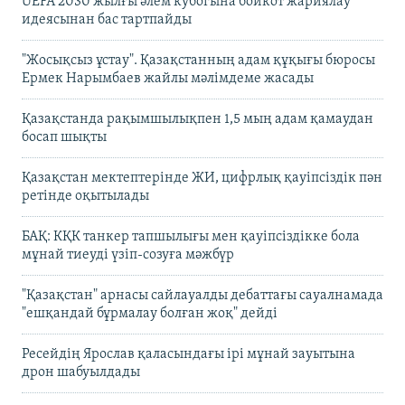
UEFA 2030 жылғы әлем кубогына бойкот жариялау
идеясынан бас тартпайды
"Жосықсыз ұстау". Қазақстанның адам құқығы бюросы
Ермек Нарымбаев жайлы мәлімдеме жасады
Қазақстанда рақымшылықпен 1,5 мың адам қамаудан
босап шықты
Қазақстан мектептерінде ЖИ, цифрлық қауіпсіздік пән
ретінде оқытылады
БАҚ: КҚК танкер тапшылығы мен қауіпсіздікке бола
мұнай тиеуді үзіп-созуға мәжбүр
"Қазақстан" арнасы сайлауалды дебаттағы сауалнамада
"ешқандай бұрмалау болған жоқ" дейді
Ресейдің Ярослав қаласындағы ірі мұнай зауытына
дрон шабуылдады