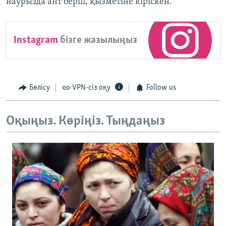
наурызда ант беріп, қызметіне кіріскен.​
Instagram
бізге жазылыңыз
Бөлісу
VPN-сіз оқу
Follow us
Оқыңыз. Көріңіз. Тыңдаңыз