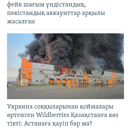
фейк шағым үндістандық,
пәкістандық аккаунттар арқылы
жасалған
Украина соққыларынан қоймалары
өртенген Wildberries Қазақстанға көз
тікті: Астанаға қауіп бар ма?