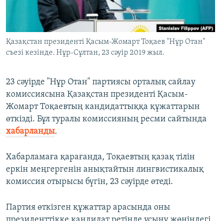
ЖАЗЫЛЫҢЫЗ
Қазақстан президенті Қасым-Жомарт Тоқаев "Нұр Отан"
съезі кезінде. Нұр-Сұлтан, 23 сәуір 2019 жыл.
Басқа тілдерде
23 сәуірде "Нұр Отан" партиясы орталық сайлау
комиссиясына Қазақстан президенті Қасым-
Жомарт Тоқаевтың кандидаттыққа құжаттарын
өткізді. Бұл туралы комиссияның ресми сайтында
хабарланды
.
Хабарламаға қарағанда, Тоқаевтың қазақ тілін
еркін меңгергенін анықтайтын лингвистикалық
комиссия отырысы бүгін, 23 сәуірде өтеді.
Партия өткізген құжаттар арасында оны
президенттікке кандидат ретінде ұсыну жөніндегі