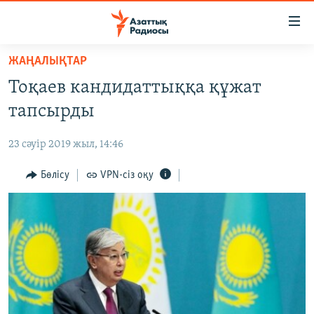
Accessibility
links
Skip
ЖАҢАЛЫҚТАР
to
ЖАҢАЛЫҚТАР
Тоқаев кандидаттыққа құжат
main
САЯСАТ
content
тапсырды
AZATTYQTV
Skip
to
23 сәуір 2019 жыл, 14:46
ҚАҢТАР ОҚИҒАСЫ
main
АДАМ ҚҰҚЫҚТАРЫ
Бөлісу
VPN-сіз оқу
Navigation
Skip
ӘЛЕУМЕТ
to
ӘЛЕМ
Search
АРНАЙЫ ЖОБАЛАР
Русский