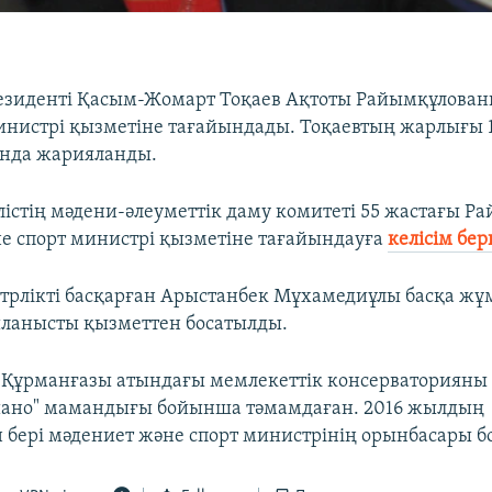
езиденті Қасым-Жомарт Тоқаев Ақтоты Райымқұлован
инистрі қызметіне тағайындады. Тоқаевтың жарлығы 
ында жарияланды.
ілістің мәдени-әлеуметтік даму комитеті 55 жастағы 
е спорт министрі қызметіне тағайындауға
келісім бер
трлікті басқарған Арыстанбек Мұхамедиұлы басқа ж
ланысты қызметтен босатылды.
Құрманғазы атындағы мемлекеттік консерваторияны
иано" мамандығы бойынша тәмамдаған. 2016 жылдың
 бері мәдениет және спорт министрінің орынбасары б