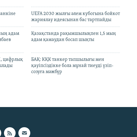
банкіне
UEFA 2030 жылғы әлем кубогына бойкот
жариялау идеясынан бас тартпайды
нның адам
Қазақстанда рақымшылықпен 1,5 мың
мбаев
адам қамаудан босап шықты
И, цифрлық
БАҚ: КҚК танкер тапшылығы мен
тылады
қауіпсіздікке бола мұнай тиеуді үзіп-
созуға мәжбүр