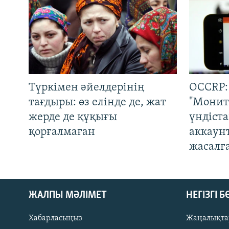
Түркімен әйелдерінің
OCCRP:
тағдыры: өз елінде де, жат
"Монит
жерде де құқығы
үндіст
қорғалмаған
аккаун
жасалғ
ЖАЛПЫ МӘЛІМЕТ
НЕГІЗГІ 
Хабарласыңыз
Жаңалықта