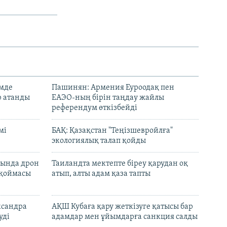
емде
Пашинян: Армения Еуроодақ пен
р атанды
ЕАЭО-ның бірін таңдау жайлы
референдум өткізбейді
мі
БАҚ: Қазақстан "Теңізшевройлға"
экологиялық талап қойды
сында дрон
Таиландта мектепте біреу қарудан оқ
 қоймасы
атып, алты адам қаза тапты
ксандра
АҚШ Кубаға қару жеткізуге қатысы бар
уді
адамдар мен ұйымдарға санкция салды