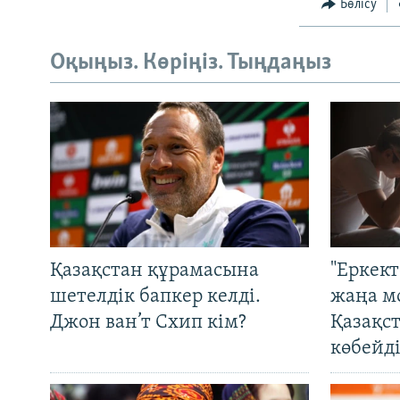
Бөлісу
Оқыңыз. Көріңіз. Тыңдаңыз
Қазақстан құрамасына
"Еркек
шетелдік бапкер келді.
жаңа м
Джон ван’т Схип кім?
Қазақс
көбейді