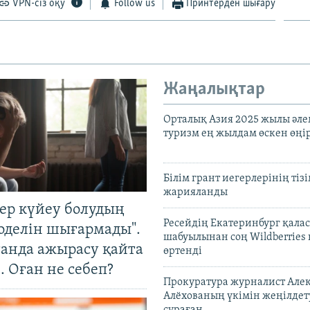
VPN-сіз оқу
Follow us
Принтерден шығару
Жаңалықтар
Орталық Азия 2025 жылы әл
туризм ең жылдам өскен өңі
Білім грант иегерлерінің тізі
жарияланды
тер күйеу болудың
Ресейдің Екатеринбург қала
оделін шығармады".
шабуылынан соң Wildberries
танда ажырасу қайта
өртенді
. Оған не себеп?
Прокуратура журналист Але
Алёхованың үкімін жеңілдет