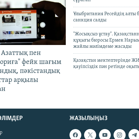
сұраған
Ұлыбритания Ресейдің алты 
санкция салды
"Жосықсыз ұстау". Қазақста
құқығы бюросы Ермек Нары
жайлы мәлімдеме жасады
 Азаттық пен
Қазақстан мектептерінде Ж
ориға" фейк шағым
қауіпсіздік пән ретінде оқы
андық, пәкістандық
ттар арқылы
ан
БӨЛІМДЕР
ЖАЗЫЛЫҢЫЗ
р