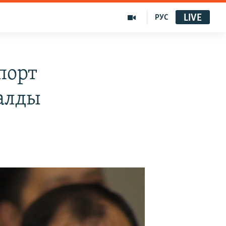
LIVE
РУС
порт
алды