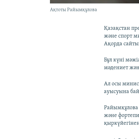
Ақтоты Райымқұлова
Қазақстан пр
және спорт м
Ақорда сайт
Бұл күні мәж
мәдениет жән
Ал осы минис
ауысуына бай
Райымқұлова 
және фортеп
қыркүйегінен