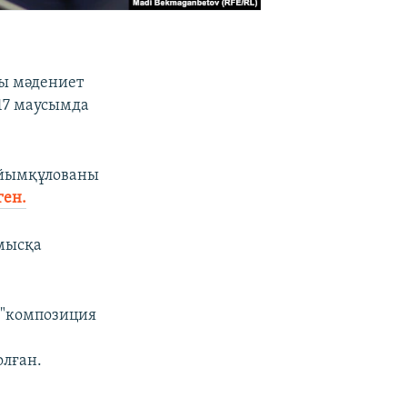
ы мәдениет
17 маусымда
Райымқұлованы
ген.
ұмысқа
 "композиция
олған.