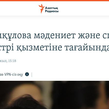
құлова мәдениет және с
трі қызметіне тағайынд
жыл, 15:18
VPN-сіз оқу