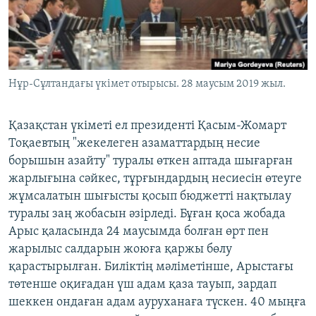
ЖАЗЫЛЫҢЫЗ
Басқа тілдерде
Нұр-Сұлтандағы үкімет отырысы. 28 маусым 2019 жыл.
Қазақстан үкіметі ел президенті Қасым-Жомарт
Тоқаевтың "жекелеген азаматтардың несие
борышын азайту" туралы өткен аптада шығарған
жарлығына сәйкес, тұрғындардың несиесін өтеуге
жұмсалатын шығысты қосып бюджетті нақтылау
туралы заң жобасын әзірледі. Бұған қоса жобада
Арыс қаласында 24 маусымда болған өрт пен
жарылыс салдарын жоюға қаржы бөлу
қарастырылған. Биліктің мәліметінше, Арыстағы
төтенше оқиғадан үш адам қаза тауып, зардап
шеккен ондаған адам ауруханаға түскен. 40 мыңға