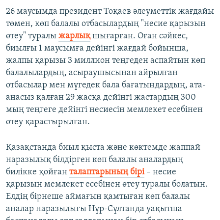
26 маусымда президент Тоқаев әлеуметтік жағдайы
төмен, көп балалы отбасылардың "несие қарызын
өтеу" туралы
жарлық
шығарған. Оған сәйкес,
биылғы 1 маусымға дейінгі жағдай бойынша,
жалпы қарызы 3 миллион теңгеден аспайтын көп
балалылардың, асыраушысынан айрылған
отбасылар мен мүгедек бала бағатындардың, ата-
анасыз қалған 29 жасқа дейінгі жастардың 300
мың теңгеге дейінгі несиесін мемлекет есебінен
өтеу қарастырылған.
Қазақстанда биыл қыста және көктемде жаппай
наразылық білдірген көп балалы аналардың
билікке қойған
талаптарының бірі
– несие
қарызын мемлекет есебінен өтеу туралы болатын.
Елдің бірнеше аймағын қамтыған көп балалы
аналар наразылығы Нұр-Сұлтанда уақытша