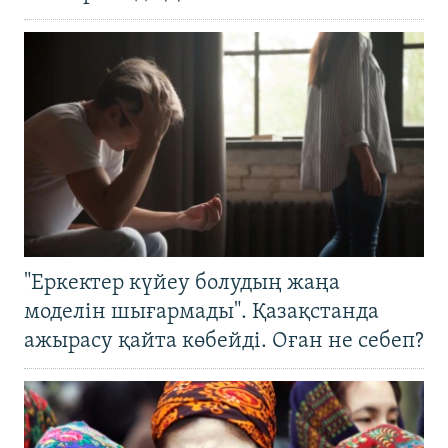
"Еркектер күйеу болудың жаңа
моделін шығармады". Қазақстанда
ажырасу қайта көбейді. Оған не себеп?