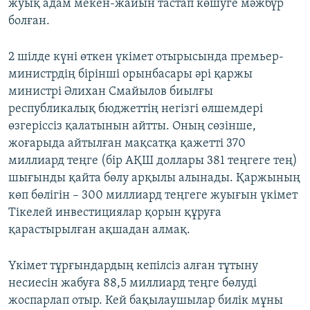
жуық адам мекен-жайын тастап көшуге мәжбүр
болған.
2 шілде күні өткен үкімет отырысында премьер-
министрдің бірінші орынбасары әрі қаржы
министрі Әлихан Смайылов биылғы
республикалық бюджеттің негізгі өлшемдері
өзгеріссіз қалатынын айтты. Оның сөзінше,
жоғарыда айтылған мақсатқа қажетті 370
миллиард теңге (бір АҚШ доллары 381 теңгеге тең)
шығынды қайта бөлу арқылы алынады. Қаржының
көп бөлігін – 300 миллиард теңгеге жуығын үкімет
Тікелей инвестициялар қорын құруға
қарастырылған ақшадан алмақ.
Үкімет тұрғындардың кепілсіз алған тұтыну
несиесін жабуға 88,5 миллиард теңге бөлуді
жоспарлап отыр. Кей бақылаушылар билік мұны