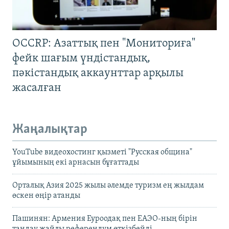
OCCRP: Азаттық пен "Мониториға"
фейк шағым үндістандық,
пәкістандық аккаунттар арқылы
жасалған
Жаңалықтар
YouTube видеохостинг қызметі "Русская община"
ұйымының екі арнасын бұғаттады
Орталық Азия 2025 жылы әлемде туризм ең жылдам
өскен өңір атанды
Пашинян: Армения Еуроодақ пен ЕАЭО-ның бірін
таңдау жайлы референдум өткізбейді