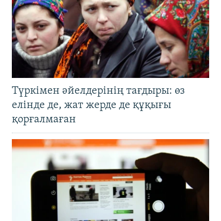
Түркімен әйелдерінің тағдыры: өз
елінде де, жат жерде де құқығы
қорғалмаған