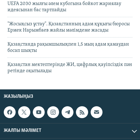
UEFA 2030 жылғы әлем кубогына бойкот жариялау
идеясынан бас тартпайды
"Жосықсыз ұстау". Қазақстанның адам құқығы бюросы
Ермек Нарымбаев жайлы мәлімдеме жасады
Қазақстанда рақымшылықпен 1,5 мың адам қамаудан
босап шықты
Қазақстан мектептерінде ЖИ, цифрлық қауіпсіздік пән
ретінде оқытылады
ЖАЗЫЛЫҢЫЗ
ЖАЛПЫ МӘЛІМЕТ