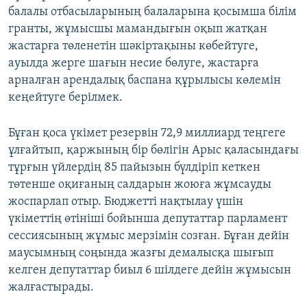
балалы отбасыларының балаларына қосымша білім
гранты, жұмысшы мамандығын оқып жатқан
жастарға төленетін шәкіртақыны көбейтуге,
ауылда жерге шағын несие бөлуге, жастарға
арналған арендалық баспана құрылысы көлемін
кеңейтуге берілмек.
Бұған қоса үкімет резервін 72,9 миллиард теңгеге
ұлғайтып, қаржының бір бөлігін Арыс қаласындағы
тұрғын үйлердің 85 пайызын бүлдіріп кеткен
төтенше оқиғаның салдарын жоюға жұмсауды
жоспарлап отыр. Бюджетті нақтылау үшін
үкіметтің өтініші бойынша депутаттар парламент
сессиясының жұмыс мерзімін созған. Бұған дейін
маусымның соңында жазғы демалысқа шығып
келген депутаттар биыл 6 шілдеге дейін жұмысын
жалғастырады.