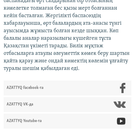
баспанадағы өрт салдарынан бір отбасының
кәмелетке толмаған бес қызы мерт болғаннан
кейін басталған. Жергілікті баспасөздің
хабарлауынша, өрт балалардың ата-анасы түнгі
ауысымда жұмыста болған кезде шыққан. Көп
балалы аналар наразылығы күшейген тұста
Қазақстан үкіметі тарады. Билік мұқтаж
отбасыларға атаулы әлеуметтік көмек беру шартын
қайта қарау және ондай көмектің көлемін ұлғайту
туралы шешім қабылдаған еді.
AZATTYQ Facebook-та
AZATTYQ VK-да
AZATTYQ Youtube-та