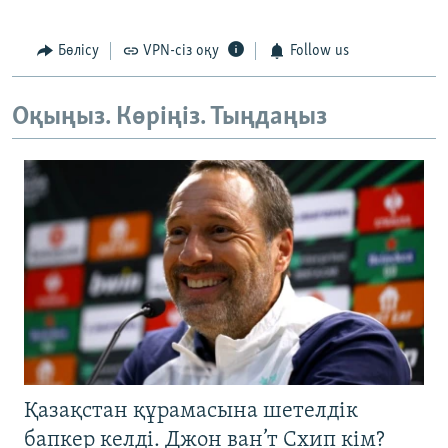
Бөлісу
VPN-сіз оқу
Follow us
Оқыңыз. Көріңіз. Тыңдаңыз
Қазақстан құрамасына шетелдік
бапкер келді. Джон ван’т Схип кім?