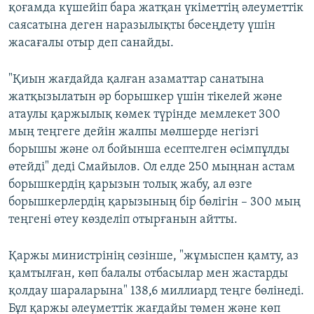
қоғамда күшейіп бара жатқан үкіметтің әлеуметтік
саясатына деген наразылықты бәсеңдету үшін
жасағалы отыр деп санайды.
"Қиын жағдайда қалған азаматтар санатына
жатқызылатын әр борышкер үшін тікелей және
атаулы қаржылық көмек түрінде мемлекет 300
мың теңгеге дейін жалпы мөлшерде негізгі
борышы және ол бойынша есептелген өсімпұлды
өтейді" деді Смайылов. Ол елде 250 мыңнан астам
борышкердің қарызын толық жабу, ал өзге
борышкерлердің қарызының бір бөлігін – 300 мың
теңгені өтеу көзделіп отырғанын айтты.
Қаржы министрінің сөзінше, "жұмыспен қамту, аз
қамтылған, көп балалы отбасылар мен жастарды
қолдау шараларына" 138,6 миллиард теңге бөлінеді.
Бұл қаржы әлеуметтік жағдайы төмен және көп