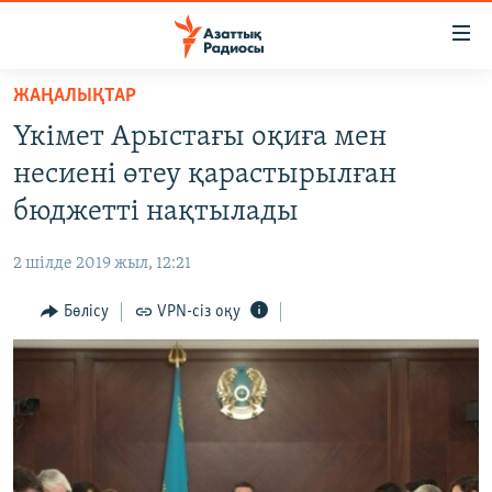
Accessibility
links
Skip
ЖАҢАЛЫҚТАР
to
ЖАҢАЛЫҚТАР
Үкімет Арыстағы оқиға мен
main
САЯСАТ
content
несиені өтеу қарастырылған
AZATTYQTV
Skip
бюджетті нақтылады
to
ҚАҢТАР ОҚИҒАСЫ
main
2 шілде 2019 жыл, 12:21
АДАМ ҚҰҚЫҚТАРЫ
Navigation
Skip
Бөлісу
VPN-сіз оқу
ӘЛЕУМЕТ
to
ӘЛЕМ
Search
АРНАЙЫ ЖОБАЛАР
Русский