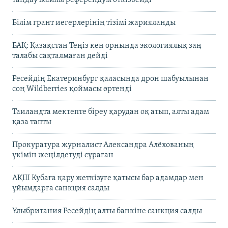
Білім грант иегерлерінің тізімі жарияланды
БАҚ: Қазақстан Теңіз кен орнында экологиялық заң
талабы сақталмаған дейді
Ресейдің Екатеринбург қаласында дрон шабуылынан
соң Wildberries қоймасы өртенді
Таиландта мектепте біреу қарудан оқ атып, алты адам
қаза тапты
Прокуратура журналист Александра Алёхованың
үкімін жеңілдетуді сұраған
АҚШ Кубаға қару жеткізуге қатысы бар адамдар мен
ұйымдарға санкция салды
Ұлыбритания Ресейдің алты банкіне санкция салды