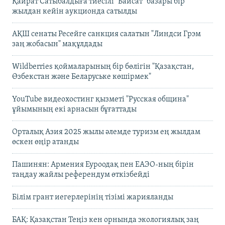
Қайрат Сатыбалдыға тиесілі "Байсат" базары бір
жылдан кейін аукционда сатылды
АҚШ сенаты Ресейге санкция салатын "Линдси Грэм
заң жобасын" мақұлдады
Wildberries қоймаларының бір бөлігін "Қазақстан,
Өзбекстан және Беларуське көшірмек"
YouTube видеохостинг қызметі "Русская община"
ұйымының екі арнасын бұғаттады
Орталық Азия 2025 жылы әлемде туризм ең жылдам
өскен өңір атанды
Пашинян: Армения Еуроодақ пен ЕАЭО-ның бірін
таңдау жайлы референдум өткізбейді
Білім грант иегерлерінің тізімі жарияланды
БАҚ: Қазақстан Теңіз кен орнында экологиялық заң