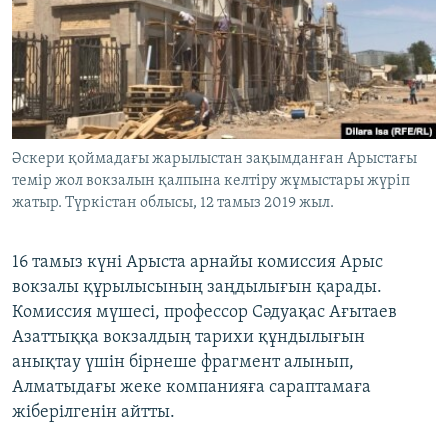
ЖАЗЫЛЫҢЫЗ
Басқа тілдерде
Әскери қоймадағы жарылыстан зақымданған Арыстағы
темір жол вокзалын қалпына келтіру жұмыстары жүріп
жатыр. Түркістан облысы, 12 тамыз 2019 жыл.
16 тамыз күні Арыста арнайы комиссия Арыс
вокзалы құрылысының заңдылығын қарады.
Комиссия мүшесі, профессор Сәдуақас Ағытаев
Азаттыққа вокзалдың тарихи құндылығын
анықтау үшін бірнеше фрагмент алынып,
Алматыдағы жеке компанияға сараптамаға
жіберілгенін айтты.