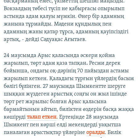
басқарманың емес, үкіметтің шешімі маңызды.
Вокзалдың төбесі түсіп не қабырғасы опырылып
астында адам қалуы мүмкін. Өнер бір адамның
жанына тұрмайды. Мәдени құндылық пен
адамның жаны қатар тұрса, адамның қауіпсіздігі
артық, - дейді Сәдуақас Ағытаев.
24 маусымда Арыс қаласында әскери қойма
жарылып, төрт адам қаза тапқан
.
Ресми дерек
бойынша, ондағы оқ-дәрінің 70 пайыздан астамы
жарылып кеткен. Қаладағы тұрғын үйлердің басым
бөлігі бүлінген. 27 маусымда Шымкентте шеруге
шыққан жүздеген арыстық соңғы он жыл ішінде
төрт рет жарылыс болған Арыс қаласына
бармайтынын айтып, биліктен өздерін басқа жаққа
көшіруді
талап еткен
. Ертеңінде 28 маусымда
Шымкент пен көрші елді мекендерді уақытша
паналаған арыстықтар үйлеріне
оралды
. Билік