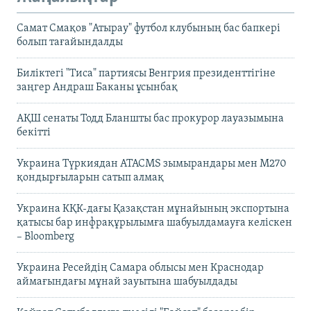
Самат Смақов "Атырау" футбол клубының бас бапкері
болып тағайындалды
Биліктегі "Тиса" партиясы Венгрия президенттігіне
заңгер Андраш Баканы ұсынбақ
АҚШ сенаты Тодд Бланшты бас прокурор лауазымына
бекітті
Украина Түркиядан ATACMS зымырандары мен M270
қондырғыларын сатып алмақ
Украина КҚК-дағы Қазақстан мұнайының экспортына
қатысы бар инфрақұрылымға шабуылдамауға келіскен
– Bloomberg
Украина Ресейдің Самара облысы мен Краснодар
аймағындағы мұнай зауытына шабуылдады