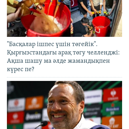
"Басқалар ішпес үшін төгейік".
Қырғызстандағы арақ төгу челленджі:
Ақша шашу ма әлде жамандықпен
күрес пе?