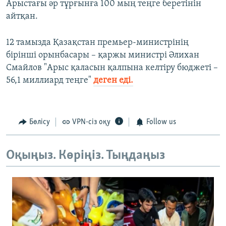
Арыстағы әр тұрғынға 100 мың теңге беретінін
айтқан.
12 тамызда Қазақстан премьер-министрінің
бірінші орынбасары – қаржы министрі Әлихан
Смайлов "Арыс қаласын қалпына келтіру бюджеті –
56,1 миллиард теңге"
деген еді.
Бөлісу
VPN-сіз оқу
Follow us
Оқыңыз. Көріңіз. Тыңдаңыз