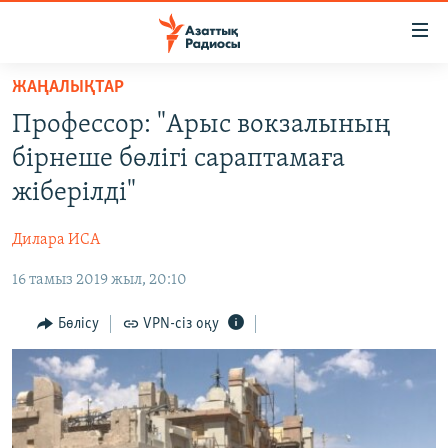
Accessibility
links
Skip
ЖАҢАЛЫҚТАР
to
ЖАҢАЛЫҚТАР
Профессор: "Арыс вокзалының
main
САЯСАТ
content
бірнеше бөлігі сараптамаға
AZATTYQTV
Skip
жіберілді"
to
ҚАҢТАР ОҚИҒАСЫ
main
Дилара ИСА
АДАМ ҚҰҚЫҚТАРЫ
Navigation
Skip
16 тамыз 2019 жыл, 20:10
ӘЛЕУМЕТ
to
ӘЛЕМ
Бөлісу
VPN-сіз оқу
Search
АРНАЙЫ ЖОБАЛАР
Русский