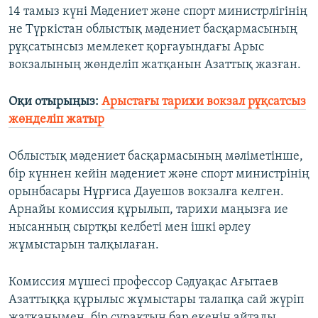
14 тамыз күні Мәдениет және спорт министрлігінің
не Түркістан облыстық мәдениет басқармасының
рұқсатынсыз мемлекет қорғауындағы Арыс
вокзалының жөнделіп жатқанын Азаттық жазған.
Оқи отырыңыз:
Арыстағы тарихи вокзал рұқсатсыз
жөнделіп жатыр
Облыстық мәдениет басқармасының мәліметінше,
бір күннен кейін мәдениет және спорт министрінің
орынбасары Нұрғиса Дауешов вокзалға келген.
Арнайы комиссия құрылып, тарихи маңызға ие
нысанның сыртқы келбеті мен ішкі әрлеу
жұмыстарын талқылаған.
Комиссия мүшесі профессор Сәдуақас Ағытаев
Азаттыққа құрылыс жұмыстары талапқа сай жүріп
жатқанымен, бір сұрақтың бар екенін айтады.