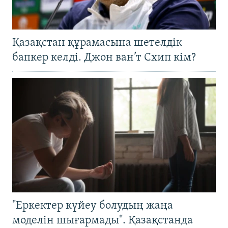
Қазақстан құрамасына шетелдік
бапкер келді. Джон ван’т Схип кім?
"Еркектер күйеу болудың жаңа
моделін шығармады". Қазақстанда