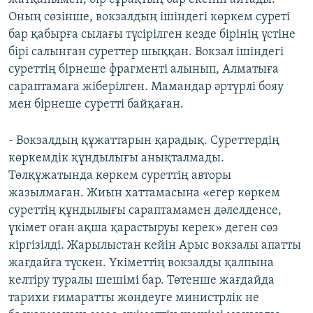
Оның сөзінше, вокзалдың ішіндегі көркем суреті
бар қабырға сылағы түсірілген кезде бірінің үстіне
бірі салынған суреттер шыққан. Вокзал ішіндегі
суреттің бірнеше фрагменті алынып, Алматыға
сараптамаға жіберілген. Мамандар әртүрлі бояу
мен бірнеше суретті байқаған.
- Вокзалдың құжаттарын қарадық. Суреттердің
көркемдік құндылығы анықталмады.
Төлқұжатында көркем суреттің авторы
жазылмаған. Жиын хаттамасына «егер көркем
суреттің құндылығы сараптамамен дәлелденсе,
үкімет оған ақша қарастыруы керек» деген сөз
кіргізілді. Жарылыстан кейін Арыс вокзалы апатты
жағдайға түскен. Үкіметтің вокзалды қалпына
келтіру туралы шешімі бар. Төтенше жағдайда
тарихи ғимаратты жөндеуге министрлік не