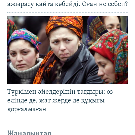
ажырасу қайта көбейді. Оған не себеп?
Түркімен әйелдерінің тағдыры: өз
елінде де, жат жерде де құқығы
қорғалмаған
Жаңалықтар