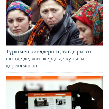
Түркімен әйелдерінің тағдыры: өз
елінде де, жат жерде де құқығы
қорғалмаған