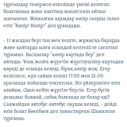
тұрғындар теміржол өткелінде үнемі кептеліс
болатынын және апаттың жиілегенін айтып
шағынған. Жиналған адамдар көпір салуды талап
етіп "Көпір! Көпір!" деп ұрандады.
- 11 жылдан бері таң мен кеште, жұмысқа барарда
және қайтарда ылғи осындай кептелісте сағаттап
тұрамыз. Басшылар "көпір картада бер" деп
айтады. Ұзақ жолға жүретін жүргізушілер картадан
көреді де осында келеді, бірақ көпір жоқ. Егер
келіспесе, күн сайын кешкі 17.00 мен 21.00
арасында пойызды тоқтатсын. Біз үйлерімізге өтіп
алайық. Одан кейін жүргізе берсін. Егер бүгін
демалыс болмай, сабақ болғанда не болар еді?
Саяжайдан автобус-автобус оқушы келеді, - дейді
өзін Болат Бөкебаев деп таныстырған Шамалған
тұрғыны.