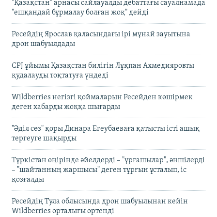
"Қазақстан" арнасы сайлауалды дебаттағы сауалнамада
"ешқандай бұрмалау болған жоқ" дейді
Ресейдің Ярослав қаласындағы ірі мұнай зауытына
дрон шабуылдады
CPJ ұйымы Қазақстан билігін Лұқпан Ахмедияровты
қудалауды тоқтатуға үндеді
Wildberries негізгі қоймаларын Ресейден көшірмек
деген хабарды жоққа шығарды
"Әділ сөз" қоры Динара Егеубаеваға қатысты істі ашық
тергеуге шақырды
Түркістан өңірінде әйелдерді – "ұрғашылар", әншілерді
– "шайтанның жаршысы" деген тұрғын ұсталып, іс
қозғалды
Ресейдің Тула облысында дрон шабуылынан кейін
Wildberries орталығы өртенді