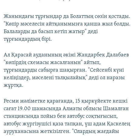
Жанындағы тұрғындар да Болаттың сөзін қостады.
"Көпір мәселесін айтқанымызға қанша жыл болды.
Балаларды да басып кетіп жатыр" деді
тұрғындардың бірі.
Ал Қарасай ауданының әкімі Жандарбек Далабаев
"көпірдің схемасы жасалғанын" айтып,
тұрғындарды сабырға шақырған. "Сейсенбі күні
келіңіздер, мәселені талқылайық" деді ол наразы
жұртқа.
Ресми мәліметке қарағанда, 15 қыркүйекте кешкі
сағат 19.00 шамасында Алматы облысы Шамалған
станциясында пойыз бен автобус соқтығысып,
автобус жүргізушісі қаза тапқан, үш адам Қаскелең
ауруханасына жеткізілген. "Олардың жағдайы