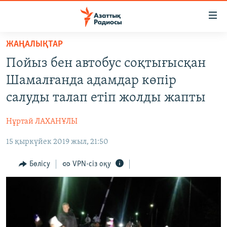
Accessibility
links
Skip
ЖАҢАЛЫҚТАР
to
ЖАҢАЛЫҚТАР
Пойыз бен автобус соқтығысқан
main
САЯСАТ
content
Шамалғанда адамдар көпір
AZATTYQTV
Skip
салуды талап етіп жолды жапты
to
ҚАҢТАР ОҚИҒАСЫ
main
Нұртай ЛАХАНҰЛЫ
АДАМ ҚҰҚЫҚТАРЫ
Navigation
Skip
15 қыркүйек 2019 жыл, 21:50
ӘЛЕУМЕТ
to
ӘЛЕМ
Бөлісу
VPN-сіз оқу
Search
АРНАЙЫ ЖОБАЛАР
Русский