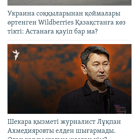
Украина соққыларынан қоймалары
өртенген Wildberries Қазақстанға көз
тікті: Астанаға қауіп бар ма?
Шекара қызметі журналист Лұқпан
Ахмедияровты елден шығармады.