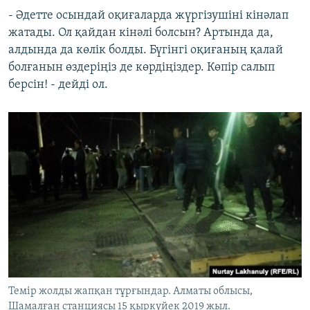
- Әдетте осындай оқиғаларда жүргізушіні кінәлап
жатады. Ол қайдан кінәлі болсын? Артында да,
алдында да көлік болды. Бүгінгі оқиғаның қалай
болғанын өздеріңіз де көрдіңіздер. Көпір салып
берсін! - дейді ол.
Темір жолды жапқан тұрғындар. Алматы облысы,
Шамалған станциясы 15 қыркүйек 2019 жыл.