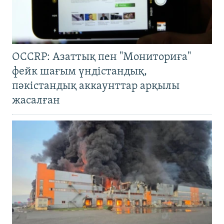
OCCRP: Азаттық пен "Мониториға"
фейк шағым үндістандық,
пәкістандық аккаунттар арқылы
жасалған