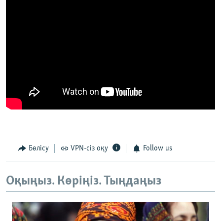
Бөлісу
VPN-сіз оқу
Follow us
Оқыңыз. Көріңіз. Тыңдаңыз