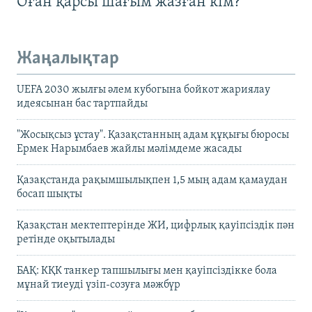
Оған қарсы шағым жазған кім?
Жаңалықтар
UEFA 2030 жылғы әлем кубогына бойкот жариялау
идеясынан бас тартпайды
"Жосықсыз ұстау". Қазақстанның адам құқығы бюросы
Ермек Нарымбаев жайлы мәлімдеме жасады
Қазақстанда рақымшылықпен 1,5 мың адам қамаудан
босап шықты
Қазақстан мектептерінде ЖИ, цифрлық қауіпсіздік пән
ретінде оқытылады
БАҚ: КҚК танкер тапшылығы мен қауіпсіздікке бола
мұнай тиеуді үзіп-созуға мәжбүр