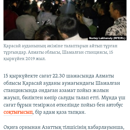
ЖАЗЫЛЫҢЫЗ
Басқа тілдерде
Қарасай ауданының әкіміне талаптарын айтып тұрған
тұрғындар. Алматы облысы, Шамалған станциясы, 15
қыркүйек 2019 жыл.
15 қыркүйекте сағат 22.30 шамасында Алматы
облысы Қарасай ауданы аумағындағы Шамалған
станциясында ондаған азамат пойыз жолын
жауып, биліктен көпір салуды талап етті. Мұнда үш
сағат бұрын теміржол өткелінде пойыз бен автобус
соқтығысып
, бір адам қаза тапқан.
Оқиға орнынан Азаттық тілшісінің хабарлауынша,