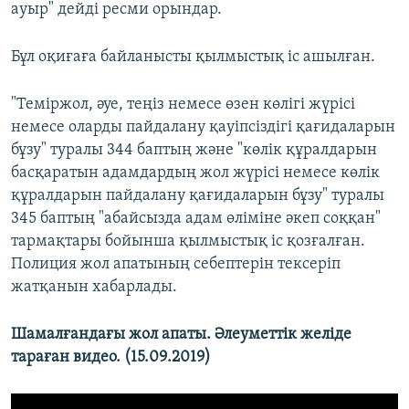
ауыр" дейді ресми орындар.
Бұл оқиғаға байланысты қылмыстық іс ашылған.
"Темiржол, әуе, теңіз немесе өзен көлiгi жүрісі
немесе оларды пайдалану қауiпсiздiгi қағидаларын
бұзу" туралы 344 баптың және "көлiк құралдарын
басқаратын адамдардың жол жүрісі немесе көлiк
құралдарын пайдалану қағидаларын бұзу" туралы
345 баптың "абайсызда адам өліміне әкеп соққан"
тармақтары бойынша қылмыстық іс қозғалған.
Полиция жол апатының себептерін тексеріп
жатқанын хабарлады.
Шамалғандағы жол апаты. Әлеуметтік желіде
тараған видео. (15.09.2019)