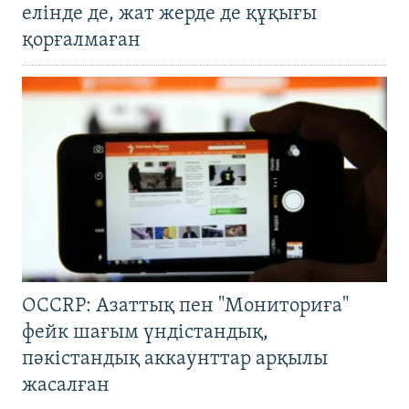
елінде де, жат жерде де құқығы
қорғалмаған
OCCRP: Азаттық пен "Мониториға"
фейк шағым үндістандық,
пәкістандық аккаунттар арқылы
жасалған