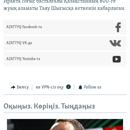
Иракта соғыс басталғалы Қазақстанның 800-ге
жуық азаматы Таяу Шығысқа кеткенін хабарлаған.
AZATTYQ Facebook-та
AZATTYQ VK-да
AZATTYQ Youtube-та
Бөлісу
VPN-сіз оқу
Follow us
Оқыңыз. Көріңіз. Тыңдаңыз