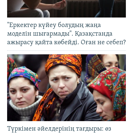
"Еркектер күйеу болудың жаңа
моделін шығармады". Қазақстанда
ажырасу қайта көбейді. Оған не себеп?
Түркімен әйелдерінің тағдыры: өз