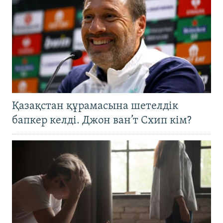
Қазақстан құрамасына шетелдік
бапкер келді. Джон ван’т Схип кім?