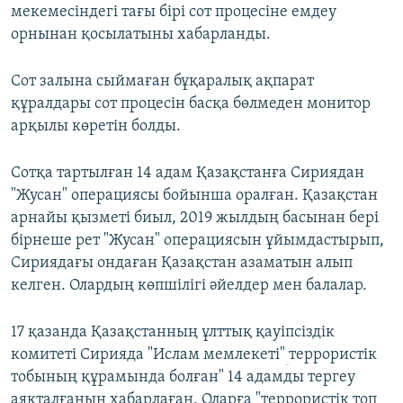
мекемесіндегі тағы бірі сот процесіне емдеу
орнынан қосылатыны хабарланды.
Сот залына сыймаған бұқаралық ақпарат
құралдары сот процесін басқа бөлмеден монитор
арқылы көретін болды.
Сотқа тартылған 14 адам Қазақстанға Сириядан
"Жусан" операциясы бойынша оралған. Қазақстан
арнайы қызметі биыл, 2019 жылдың басынан бері
бірнеше рет "Жусан" операциясын ұйымдастырып,
Сириядағы ондаған Қазақстан азаматын алып
келген. Олардың көпшілігі әйелдер мен балалар.
17 қазанда Қазақстанның ұлттық қауіпсіздік
комитеті Сирияда "Ислам мемлекеті"
террористік
тобының құрамында болған" 14 адамды тергеу
аяқталғанын хабарлаған. Оларға "террористік топ