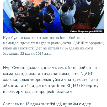
ЖАЗЫЛЫҢЫЗ
Басқа тілдерде
Нұр-Сұлтан қалалық қылмыстық істер бойынша
мамандандырылған ауданаралық сотта "ДАИШ террорлық
ұйымына қатысты" деп айыпталған 14 адамның соты
басталды. 22 қазан 2019 жыл.
Нұр-Сұлтан қалалық қылмыстық істер бойынша
мамандандырылған ауданаралық соты "ДАИШ"
халықаралық террорлық ұйымына қатысты" деп
айыпталған 14 адамның үстінен ЕЦ 166/10 тергеу
изолтяорында сот процесін бастады.
Сот залына 13 адам жеткізілді, арнайы емдеу