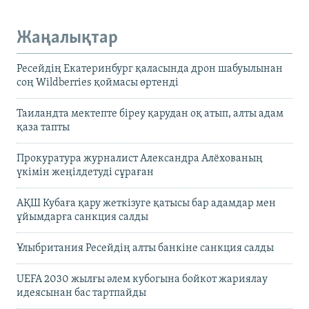
Жаңалықтар
Ресейдің Екатеринбург қаласында дрон шабуылынан
соң Wildberries қоймасы өртенді
Таиландта мектепте біреу қарудан оқ атып, алты адам
қаза тапты
Прокуратура журналист Александра Алёхованың
үкімін жеңілдетуді сұраған
АҚШ Кубаға қару жеткізуге қатысы бар адамдар мен
ұйымдарға санкция салды
Ұлыбритания Ресейдің алты банкіне санкция салды
UEFA 2030 жылғы әлем кубогына бойкот жариялау
идеясынан бас тартпайды