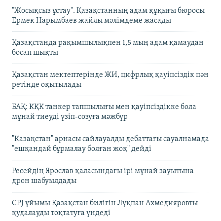
"Жосықсыз ұстау". Қазақстанның адам құқығы бюросы
Ермек Нарымбаев жайлы мәлімдеме жасады
Қазақстанда рақымшылықпен 1,5 мың адам қамаудан
босап шықты
Қазақстан мектептерінде ЖИ, цифрлық қауіпсіздік пән
ретінде оқытылады
БАҚ: КҚК танкер тапшылығы мен қауіпсіздікке бола
мұнай тиеуді үзіп-созуға мәжбүр
"Қазақстан" арнасы сайлауалды дебаттағы сауалнамада
"ешқандай бұрмалау болған жоқ" дейді
Ресейдің Ярослав қаласындағы ірі мұнай зауытына
дрон шабуылдады
CPJ ұйымы Қазақстан билігін Лұқпан Ахмедияровты
қудалауды тоқтатуға үндеді