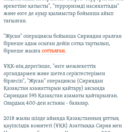
әрекетіне қатысты", "терроризмді насихаттады"
және өзге де ауыр қылмыстар бойынша айып
тағылған.
"Жусан" операциясы бойынша Сириядан оралған
бірнеше адам осыған дейін сотқа тартылып,
бірнеше жылға
сотталған
.
ҰҚК-нің дерегінше, "өзге мемлекеттік
органдармен және шетел серіктестерімен
бірлесіп", "Жусан" операциясы (Сириядан
Қазақстан азаматтарын қайтару) аясында
Сириядан 595 Қазақстан азаматы қайтарылған.
Олардың 400-ден астамы - балалар.
2018 жылы шілде айында Қазақстанның ұлттық
қауіпсіздік комитеті (ҰҚК) Азаттыққа Сирия мен