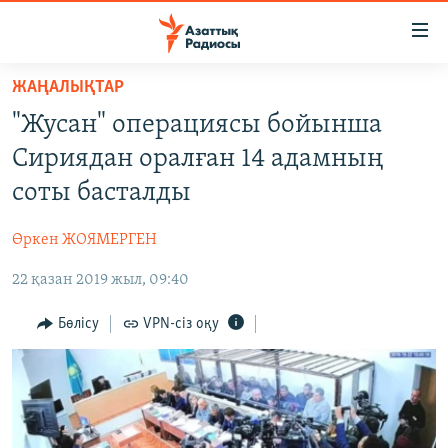
Accessibility
links
Skip
ЖАҢАЛЫҚТАР
to
ЖАҢАЛЫҚТАР
"Жусан" операциясы бойынша
main
САЯСАТ
content
Сириядан оралған 14 адамның
AZATTYQTV
Skip
соты басталды
to
ҚАҢТАР ОҚИҒАСЫ
main
Өркен ЖОЯМЕРГЕН
АДАМ ҚҰҚЫҚТАРЫ
Navigation
Skip
22 қазан 2019 жыл, 09:40
ӘЛЕУМЕТ
to
ӘЛЕМ
Бөлісу
VPN-сіз оқу
Search
АРНАЙЫ ЖОБАЛАР
Русский