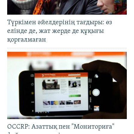
Түркімен әйелдерінің тағдыры: өз
елінде де, жат жерде де құқығы
қорғалмаған
OCCRP: Азаттық пен "Мониториға"