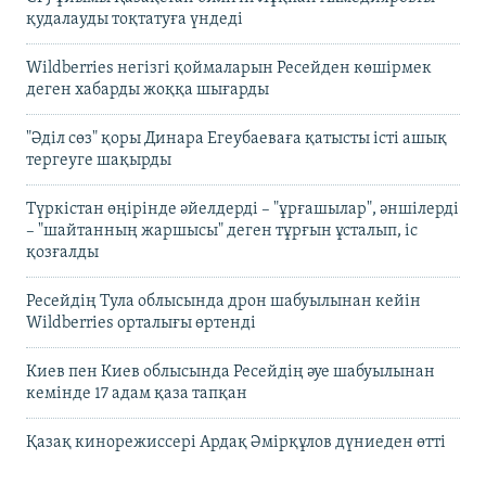
қудалауды тоқтатуға үндеді
Wildberries негізгі қоймаларын Ресейден көшірмек
деген хабарды жоққа шығарды
"Әділ сөз" қоры Динара Егеубаеваға қатысты істі ашық
тергеуге шақырды
Түркістан өңірінде әйелдерді – "ұрғашылар", әншілерді
– "шайтанның жаршысы" деген тұрғын ұсталып, іс
қозғалды
Ресейдің Тула облысында дрон шабуылынан кейін
Wildberries орталығы өртенді
Киев пен Киев облысында Ресейдің әуе шабуылынан
кемінде 17 адам қаза тапқан
Қазақ кинорежиссері Ардақ Әмірқұлов дүниеден өтті