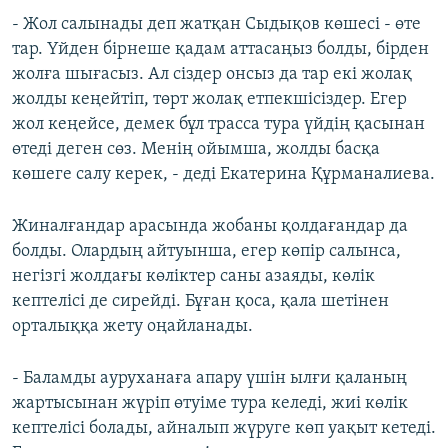
- Жол салынады деп жатқан Сыдықов көшесі - өте
тар. Үйден бірнеше қадам аттасаңыз болды, бірден
жолға шығасыз. Ал сіздер онсыз да тар екі жолақ
жолды кеңейтіп, төрт жолақ етпекшісіздер. Егер
жол кеңейсе, демек бұл трасса тура үйдің қасынан
өтеді деген сөз. Менің ойымша, жолды басқа
көшеге салу керек, - деді Екатерина Құрманалиева.
Жиналғандар арасында жобаны қолдағандар да
болды. Олардың айтуынша, егер көпір салынса,
негізгі жолдағы көліктер саны азаяды, көлік
кептелісі де сирейді. Бұған қоса, қала шетінен
орталыққа жету оңайланады.
- Баламды ауруханаға апару үшін ылғи қаланың
жартысынан жүріп өтуіме тура келеді, жиі көлік
кептелісі болады, айналып жүруге көп уақыт кетеді.