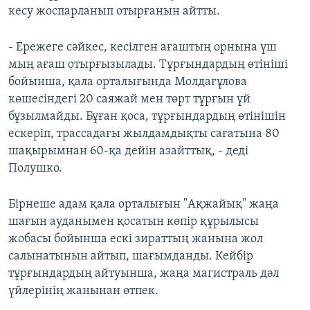
кесу жоспарланып отырғанын айтты.
- Ережеге сәйкес, кесілген ағаштың орнына үш
мың ағаш отырғызылады. Тұрғындардың өтініші
бойынша, қала орталығында Молдағұлова
көшесіндегі 20 саяжай мен төрт тұрғын үй
бұзылмайды. Бұған қоса, тұрғындардың өтінішін
ескеріп, трассадағы жылдамдықты сағатына 80
шақырымнан 60-қа дейін азайттық, - деді
Полушко.
Бірнеше адам қала орталығын "Ақжайық" жаңа
шағын ауданымен қосатын көпір құрылысы
жобасы бойынша ескі зираттың жанына жол
салынатынын айтып, шағымданды. Кейбір
тұрғындардың айтуынша, жаңа магистраль дәл
үйлерінің жанынан өтпек.