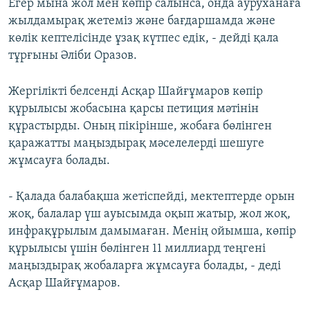
Егер мына жол мен көпір салынса, онда ауруханаға
жылдамырақ жетеміз және бағдаршамда және
көлік кептелісінде ұзақ күтпес едік, - дейді қала
тұрғыны Әліби Оразов.
Жергілікті белсенді Асқар Шайғұмаров көпір
құрылысы жобасына қарсы петиция мәтінін
құрастырды. Оның пікірінше, жобаға бөлінген
қаражатты маңыздырақ мәселелерді шешуге
жұмсауға болады.
- Қалада балабақша жетіспейді, мектептерде орын
жоқ, балалар үш ауысымда оқып жатыр, жол жоқ,
инфрақұрылым дамымаған. Менің ойымша, көпір
құрылысы үшін бөлінген 11 миллиард теңгені
маңыздырақ жобаларға жұмсауға болады, - деді
Асқар Шайғұмаров.