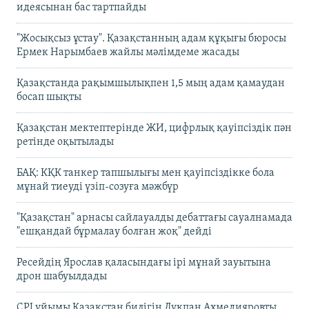
идеясынан бас тартпайды
"Жосықсыз ұстау". Қазақстанның адам құқығы бюросы
Ермек Нарымбаев жайлы мәлімдеме жасады
Қазақстанда рақымшылықпен 1,5 мың адам қамаудан
босап шықты
Қазақстан мектептерінде ЖИ, цифрлық қауіпсіздік пән
ретінде оқытылады
БАҚ: КҚК танкер тапшылығы мен қауіпсіздікке бола
мұнай тиеуді үзіп-созуға мәжбүр
"Қазақстан" арнасы сайлауалды дебаттағы сауалнамада
"ешқандай бұрмалау болған жоқ" дейді
Ресейдің Ярослав қаласындағы ірі мұнай зауытына
дрон шабуылдады
CPJ ұйымы Қазақстан билігін Лұқпан Ахмедияровты