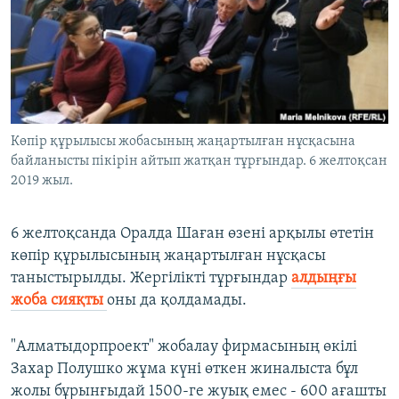
ЖАЗЫЛЫҢЫЗ
Басқа тілдерде
Көпір құрылысы жобасының жаңартылған нұсқасына
байланысты пікірін айтып жатқан тұрғындар. 6 желтоқсан
2019 жыл.
6 желтоқсанда Оралда Шаған өзені арқылы өтетін
көпір құрылысының жаңартылған нұсқасы
таныстырылды. Жергілікті тұрғындар
алдыңғы
жоба сияқты
оны да қолдамады.
​"Алматыдорпроект" жобалау фирмасының өкілі
Захар Полушко жұма күні өткен жиналыста бұл
жолы бұрынғыдай 1500-ге жуық емес - 600 ағашты