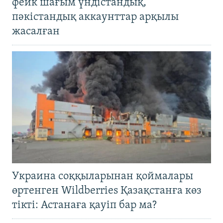
фейк шағым үндістандық,
пәкістандық аккаунттар арқылы
жасалған
Украина соққыларынан қоймалары
өртенген Wildberries Қазақстанға көз
тікті: Астанаға қауіп бар ма?