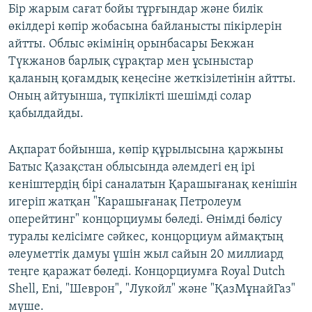
Бір жарым сағат бойы тұрғындар және билік
өкілдері көпір жобасына байланысты пікірлерін
айтты. Облыс әкімінің орынбасары Бекжан
Түкжанов барлық сұрақтар мен ұсыныстар
қаланың қоғамдық кеңесіне жеткізілетінін айтты.
Оның айтуынша, түпкілікті шешімді солар
қабылдайды.
Ақпарат бойынша, көпір құрылысына қаржыны
Батыс Қазақстан облысында әлемдегі ең ірі
кеніштердің бірі саналатын Қарашығанақ кенішін
игеріп жатқан "Карашығанақ Петролеум
оперейтинг" концорциумы бөледі. Өнімді бөлісу
туралы келісімге сәйкес, концорциум аймақтың
әлеуметтік дамуы үшін жыл сайын 20 миллиард
теңге қаражат бөледі. Концорциумға Royal Dutch
Shell, Eni, "Шеврон", "Лукойл" және "ҚазМұнайГаз"
мүше.