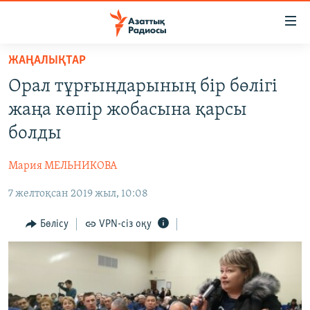
Accessibility
links
Skip
ЖАҢАЛЫҚТАР
to
ЖАҢАЛЫҚТАР
Орал тұрғындарының бір бөлігі
main
САЯСАТ
content
жаңа көпір жобасына қарсы
AZATTYQTV
Skip
болды
to
ҚАҢТАР ОҚИҒАСЫ
main
Мария МЕЛЬНИКОВА
АДАМ ҚҰҚЫҚТАРЫ
Navigation
Skip
7 желтоқсан 2019 жыл, 10:08
ӘЛЕУМЕТ
to
ӘЛЕМ
Бөлісу
VPN-сіз оқу
Search
АРНАЙЫ ЖОБАЛАР
Русский