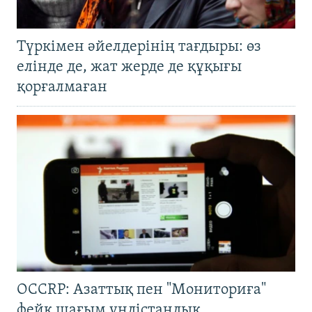
Түркімен әйелдерінің тағдыры: өз
елінде де, жат жерде де құқығы
қорғалмаған
OCCRP: Азаттық пен "Мониториға"
фейк шағым үндістандық,