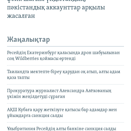
пәкістандық аккаунттар арқылы
жасалған
Жаңалықтар
Ресейдің Екатеринбург қаласында дрон шабуылынан
соң Wildberries қоймасы өртенді
Таиландта мектепте біреу қарудан оқ атып, алты адам
қаза тапты
Прокуратура журналист Александра Алёхованың
үкімін жеңілдетуді сұраған
АҚШ Кубаға қару жеткізуге қатысы бар адамдар мен
ұйымдарға санкция салды
Ұлыбритания Ресейдің алты банкіне санкция салды