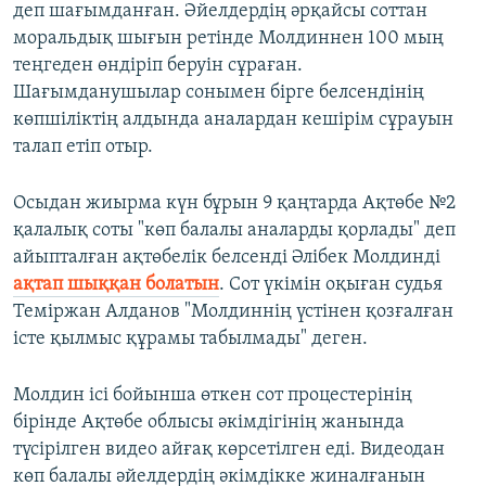
деп шағымданған. Әйелдердің әрқайсы соттан
моральдық шығын ретінде Молдиннен 100 мың
теңгеден өндіріп беруін сұраған.
Шағымданушылар сонымен бірге белсендінің
көпшіліктің алдында аналардан кешірім сұрауын
талап етіп отыр.
Осыдан жиырма күн бұрын 9 қаңтарда Ақтөбе №2
қалалық соты "көп балалы аналарды қорлады" деп
айыпталған ақтөбелік белсенді Әлібек Молдинді
ақтап шыққан болатын
. Сот үкімін оқыған судья
Теміржан Алданов "Молдиннің үстінен қозғалған
істе қылмыс құрамы табылмады" деген.
Молдин ісі бойынша өткен сот процестерінің
бірінде Ақтөбе облысы әкімдігінің жанында
түсірілген видео айғақ көрсетілген еді. Видеодан
көп балалы әйелдердің әкімдікке жиналғанын