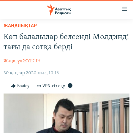
Accessibility
links
Skip
ЖАҢАЛЫҚТАР
to
ЖАҢАЛЫҚТАР
Көп балалылар белсенді Молдинді
main
САЯСАТ
content
тағы да сотқа берді
AZATTYQTV
Skip
to
Жаңагүл ЖҮРСІН
ҚАҢТАР ОҚИҒАСЫ
main
30 қаңтар 2020 жыл, 10:16
АДАМ ҚҰҚЫҚТАРЫ
Navigation
Skip
ӘЛЕУМЕТ
Бөлісу
VPN-сіз оқу
to
ӘЛЕМ
Search
АРНАЙЫ ЖОБАЛАР
Русский