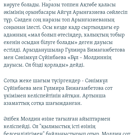
көруге болады. Наразы топпен Ақтөбе қаласы
әкімінің орынбасары Айгүл Арынғазиева сөйлесіп
тұр. Сәлден соң наразы топ Арынғазиеваның
соңынан ілесті. Осы кезде кадр сыртындағы ер
адамның «мал болып өтесіңдер, халықтың тобыр
екенін осыдан білуге болады» деген дауысы
естілді. Арызданушылар Гүлмира Бимағамбетова
мен Сәнімкүл Сүйінбаева «Бұл – Молдиннің
дауысы. Ол бізді қорлады» дейді.
Сотқа жеке шағым түсіргендер - Сәнімкүл
Сүйінбаева мен Гүлмира Бимағамбетова сот
үкімімен келіспейтінін айтқан. Артынша
азаматтық сотқа шағымданған.
Әлібек Молдин өзіне тағылған айыптармен
келіспейді. Ол "қылмыстық істі өзінің
белсенділігімен" байланыстырып отыр. Молдин сот