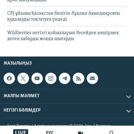
CPJ ұйымы Қазақстан билігін Лұқпан Ахмедияровты
қудалауды тоқтатуға үндеді
Wildberries негізгі қоймаларын Ресейден көшірмек
деген хабарды жоққа шығарды
ЖАЗЫЛЫҢЫЗ
ЖАЛПЫ МӘЛІМЕТ
НЕГІЗГІ БӨЛІМДЕР
Азат Еуропа / Азаттық радиосы © 2026, Inc. | Барлық
құқықтары қорғалған
LIVE
РУС