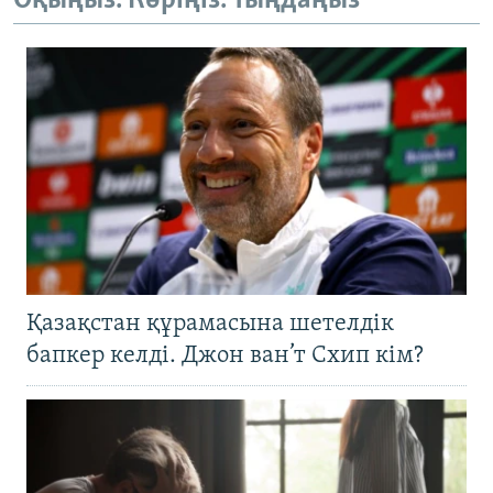
Оқыңыз. Көріңіз. Тыңдаңыз
Қазақстан құрамасына шетелдік
бапкер келді. Джон ван’т Схип кім?