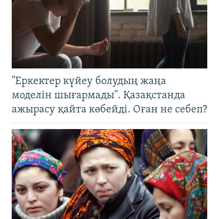
"Еркектер күйеу болудың жаңа
моделін шығармады". Қазақстанда
ажырасу қайта көбейді. Оған не себеп?