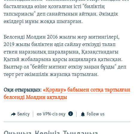
басталғанда өзіне қозғалған істі "биліктің
тапсырмасы" деп санайтынын айтқан. Әкімдік
өкілдері мұны жоққа шығарған.
Белсенді Молдин 2016 жылғы жер митингілері,
2019 жылы биліктен әділ сайлау өткізуді талап
еткен наразылық шараларына, Қазақстандағы
Қытай жобаларына қарсы акцияларға қатысқан.
Былтыр ол "бейбіт митинг өткізу заңын бұзды" деп
төрт рет әкімшілік жауапқа тартылған.
Оқи отырыңыз:
«Қорлау» бабымен сотқа тартылған
белсенді Молдин ақталды
Бөлісу
VPN-сіз оқу
Follow us