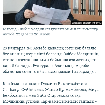
ЖАЗЫЛЫҢЫЗ
Басқа тілдерде
Белсенді Әлібек Молдин сот құжаттарымен танысып тұр.
Ақтөбе, 22 қараша 2019 жыл.
29 қаңтарда №3 Ақтөбе қалалық соты көп балалы
бес ананың жергілікті белсенді Әлібек Молдиннің
үстінен жазған шағымы бойынша азаматтық істі
қарай бастады. Бұл туралы Азаттыққа Ақтөбе
облыстық сотының баспасөз қызметі хабарлады.
Көп балалы аналар: Гүлмира Бимағамбетова,
Сәнімкүл Сүйінбаева, Жанар Құлмамбетова, Миуа
Бекбосынова мен Зиба Отарбекова сотқа
Молдиннің үстінен «ар-намысымызды таптады»