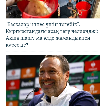
"Басқалар ішпес үшін төгейік".
Қырғызстандағы арақ төгу челленджі:
Ақша шашу ма әлде жамандықпен
күрес пе?