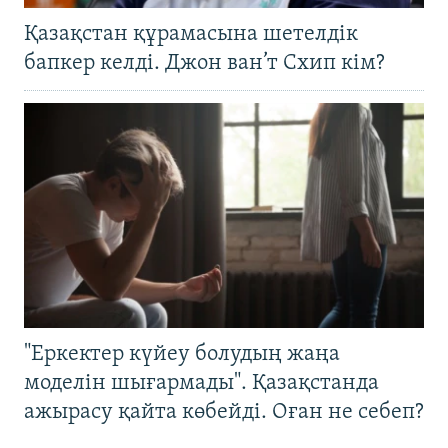
Қазақстан құрамасына шетелдік
бапкер келді. Джон ван’т Схип кім?
"Еркектер күйеу болудың жаңа
моделін шығармады". Қазақстанда
ажырасу қайта көбейді. Оған не себеп?