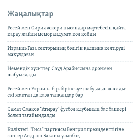
Жаңалықтар
Ресей мен Сирия әскери нысандар мәртебесін қайта
қарау жайлы меморандумға қол қойды
Израиль Газа секторының бөлігін қалпына келтіруді
мақұлдаған
Йемендік хуситтер Сауд Арабиясына дронмен
шабуылдады
Ресей мен Украина бір-біріне әуе шабуылын жасады:
екі жақтан да қаза тапқандар бар
Самат Смақов "Атырау" футбол клубының бас бапкері
болып тағайындалды
Биліктегі "Тиса" партиясы Венгрия президенттігіне
заңгер Андраш Баканы ұсынбақ