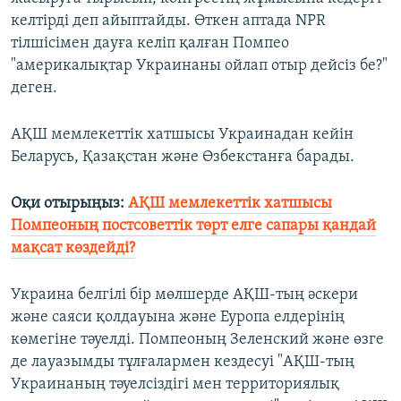
келтірді деп айыптайды. Өткен аптада NPR
тілшісімен дауға келіп қалған Помпео
"америкалықтар Украинаны ойлап отыр дейсіз бе?"
деген.
АҚШ мемлекеттік хатшысы Украинадан кейін
Беларусь, Қазақстан және Өзбекстанға барады.
Оқи отырыңыз:
АҚШ мемлекеттік хатшысы
Помпеоның постсоветтік төрт елге сапары қандай
мақсат көздейді?
Украина белгілі бір мөлшерде АҚШ-тың әскери
және саяси қолдауына және Еуропа елдерінің
көмегіне тәуелді. Помпеоның Зеленский және өзге
де лауазымды тұлғалармен кездесуі "АҚШ-тың
Украинаның тәуелсіздігі мен территориялық