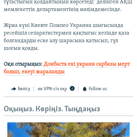
тұтастығын қолдайтынын көрсетеді" делінген АҚШ
мемлекеттік департаментінің мәлімдемесінде.
Жұма күні Киевте Помпео Украина шығысында
ресейшіл сепаратистермен қақтығыс кезінде қаза
болғандарды еске алу шарасына қатысып, гүл
шоғын қояды.
Оқи отырыңыз:
Донбаста екі украин сарбазы мерт
болып, екеуі жараланды
Бөлісу
VPN-сіз оқу
Follow us
Оқыңыз. Көріңіз. Тыңдаңыз