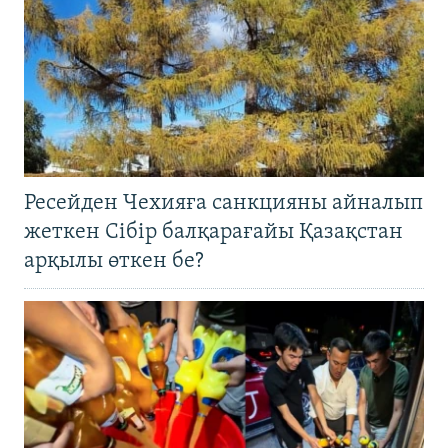
Ресейден Чехияға санкцияны айналып
жеткен Сібір балқарағайы Қазақстан
арқылы өткен бе?