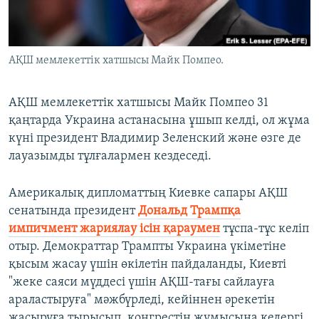
ЖАЗЫЛЫҢЫЗ
АҚШ мемлекеттік хатшысы Майк Помпео.
Басқа тілдерде
АҚШ мемлекеттік хатшысы Майк Помпео 31
қаңтарда Украина астанасына ұшып келді, ол жұма
күні президент Владимир Зеленский және өзге де
лауазымды тұлғалармен кездеседі.
Америкалық дипломаттың Киевке сапары АҚШ
сенатында президент
Дональд Трампқа
импичмент жариялау ісін қараумен
тұспа-тұс келіп
отыр. Демократтар Трампты Украина үкіметіне
қысым жасау үшін өкілетін пайдаланды, Киевті
"жеке саяси мүддесі үшін АҚШ-тағы сайлауға
араластыруға" мәжбүрледі, кейіннен әрекетін
жасыруға тырысып, конгрестің жұмысына кедергі