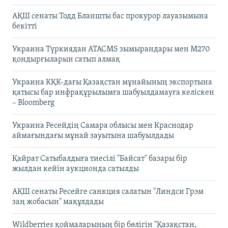
АҚШ сенаты Тодд Бланшты бас прокурор лауазымына
бекітті
Украина Түркиядан ATACMS зымырандары мен M270
қондырғыларын сатып алмақ
Украина КҚК-дағы Қазақстан мұнайының экспортына
қатысы бар инфрақұрылымға шабуылдамауға келіскен
– Bloomberg
Украина Ресейдің Самара облысы мен Краснодар
аймағындағы мұнай зауытына шабуылдады
Қайрат Сатыбалдыға тиесілі "Байсат" базары бір
жылдан кейін аукционда сатылды
АҚШ сенаты Ресейге санкция салатын "Линдси Грэм
заң жобасын" мақұлдады
Wildberries қоймаларының бір бөлігін "Қазақстан,