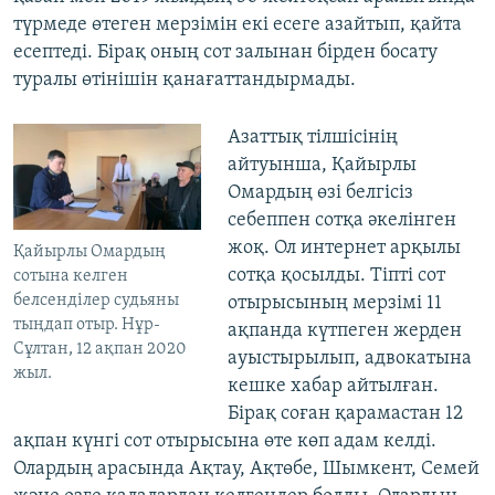
түрмеде өтеген мерзімін екі есеге азайтып, қайта
есептеді. Бірақ оның сот залынан бірден босату
туралы өтінішін қанағаттандырмады.
Азаттық тілшісінің
айтуынша, Қайырлы
Омардың өзі белгісіз
себеппен сотқа әкелінген
жоқ. Ол интернет арқылы
Қайырлы Омардың
сотқа қосылды. Тіпті сот
сотына келген
белсенділер судьяны
отырысының мерзімі 11
тыңдап отыр. Нұр-
ақпанда күтпеген жерден
Сұлтан, 12 ақпан 2020
ауыстырылып, адвокатына
жыл.
кешке хабар айтылған.
Бірақ соған қарамастан 12
ақпан күнгі сот отырысына өте көп адам келді.
Олардың арасында Ақтау, Ақтөбе, Шымкент, Семей