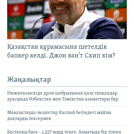
Қазақстан құрамасына шетелдік
бапкер келді. Джон ван’т Схип кім?
Жаңалықтар
Нижнекамскіде дрон шабуылынан қаза тапқандар
арасында Өзбекстан мен Тәжікстан азаматтары бар
Маңғыстауда экологтар Каспий бетіндегі майлы
дақтарды тексермек
Бастапқы баға – 1,227 млрд теңге. Алматыда бір тонна