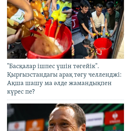
"Басқалар ішпес үшін төгейік".
Қырғызстандағы арақ төгу челленджі:
Ақша шашу ма әлде жамандықпен
күрес пе?