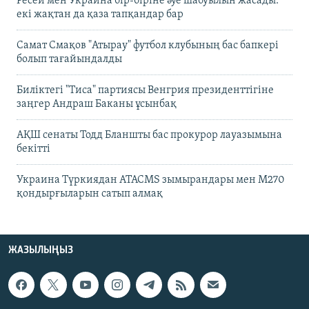
Ресей мен Украина бір-біріне әуе шабуылын жасады:
екі жақтан да қаза тапқандар бар
Самат Смақов "Атырау" футбол клубының бас бапкері
болып тағайындалды
Биліктегі "Тиса" партиясы Венгрия президенттігіне
заңгер Андраш Баканы ұсынбақ
АҚШ сенаты Тодд Бланшты бас прокурор лауазымына
бекітті
Украина Түркиядан ATACMS зымырандары мен M270
қондырғыларын сатып алмақ
ЖАЗЫЛЫҢЫЗ