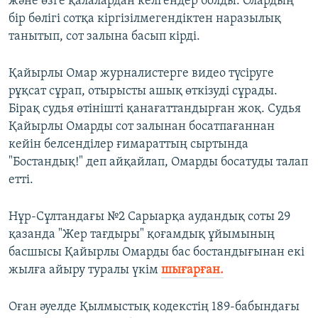
және өзге қалалардан келгендер болды. Олардың
бір бөлігі сотқа кіргізілмегендіктен наразылық
танытып, сот залына басып кірді.
Қайырлы Омар журналистерге видео түсіруге
рұқсат сұрап, отырысты ашық өткізуді сұрады.
Бірақ судья өтінішті қанағаттандырған жоқ. Судья
Қайырлы Омарды сот залынан босатпағаннан
кейін белсенділер ғимараттың сыртында
"Бостандық!" деп айқайлап, Омарды босатуды талап
етті.
Нұр-Сұлтандағы №2 Сарыарқа аудандық соты 29
қазанда "Жер тағдыры" қоғамдық ұйымының
басшысы Қайырлы Омарды бас бостандығынан екі
жылға айыру туралы үкім
шығарған.
Оған әуелде Қылмыстық кодекстің 189-бабындағы