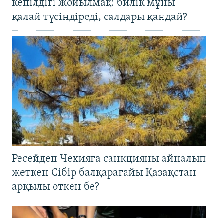
кепілдігі жойылмақ: билік мұны
қалай түсіндіреді, салдары қандай?
Ресейден Чехияға санкцияны айналып
жеткен Сібір балқарағайы Қазақстан
арқылы өткен бе?