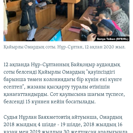
ЖАЗЫЛЫҢЫЗ
Басқа тілдерде
Қайырлы Омардың соты. Нұр-Сұлтан, 12 ақпан 2020 жыл.
12 ақпанда Нұр-Сұлтанның Байқоңыр аудандық
соты белсенді Қайырлы Омардың "қауіпсіздігі
барынша төмен колониядағы бір күнін екі күнге
есептеп", жазаны қысқарту туралы өтінішін
қанағаттандырды. Сот қаулысына шағым түспесе,
белсенді 15 күннен кейін босатылады.
Судья Нұрлан Баяхметовтің айтуынша, Омардың
2018 жылдың 4 шілде - 19 шілде, 2018 жылдың 16
қазан мен 2019 жылдың 30 желтоқсан аралығында