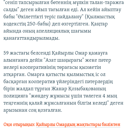
"сеніп тапсырылған бөтеннің мүлкін талан-таражға
салды" деген айып тағылған еді. Ал кейін айыптау
бабы "Өкілеттікті теріс пайдалану" (Қылмыстық
кодекстің 250-бабы) деп өзгертілген.​ Қаңтар
айында оның апелляциялық шағымы
қанағаттандырылмады. ​
59 жастағы белсенді Қайырлы Омар қамауға
алынғанға дейін "Азат шаңырағы" жеке пәтер
иелері кооперативінің төрағасы қызметін
атқарған. Омарға қатысты қылмыстық іс ол
басқарған кооператив үйлеріндегі пәтерлердің
бірін жалдап тұрған Жанар Қозыбақованың
полицияға "жөндеу жұмысы үшін төлеген 4 мың
теңгемнің қалай жұмсалғанын білгім келеді" деген
арызынан соң қозғалған.
Оқи отырыңыз:
Қайырлы Омардың жақтастары биліктен