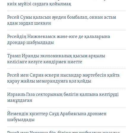
киік мүйізі саудаға қойылмақ
Ресей Сумы қаласын әуеден бомбалап, оннан астам
адам зардап шеккен
Ресейдің Нижнекамск және өзге де қалаларына
дрондар шабуылдады
Трамп Иранды экономикалық қысым арқылы
келісімге келуге көндірмек ниетте
Ресей мен Сирия әскери нысандар мәртебесін қайта
қарау жайлы меморандумға қол қойды
Израиль Газа секторының бөлігін қалпына келтіруді
мақұлдаған
Йемендік хуситтер Сауд Арабиясына дронмен
шабуылдады