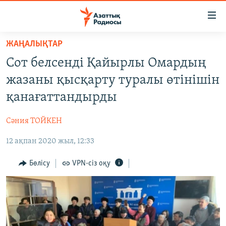
Accessibility
links
Skip
ЖАҢАЛЫҚТАР
to
ЖАҢАЛЫҚТАР
Сот белсенді Қайырлы Омардың
main
САЯСАТ
content
жазаны қысқарту туралы өтінішін
AZATTYQTV
Skip
қанағаттандырды
to
ҚАҢТАР ОҚИҒАСЫ
main
Сәния ТОЙКЕН
АДАМ ҚҰҚЫҚТАРЫ
Navigation
Skip
12 ақпан 2020 жыл, 12:33
ӘЛЕУМЕТ
to
ӘЛЕМ
Бөлісу
VPN-сіз оқу
Search
АРНАЙЫ ЖОБАЛАР
Русский