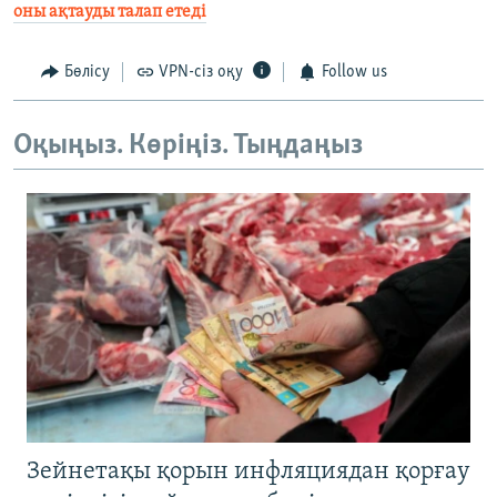
оны ақтауды талап етеді
Бөлісу
VPN-сіз оқу
Follow us
Оқыңыз. Көріңіз. Тыңдаңыз
Зейнетақы қорын инфляциядан қорғау