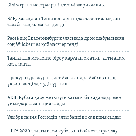
Білім грант иегерлерінің тізімі жарияланды
БАҚ: Қазақстан Теңіз кен орнында экологиялық заң
талабы сақталмаған дейді
Ресейдің Екатеринбург қаласында дрон шабуылынан
соң Wildberries қоймасы өртенді
Таиландта мектепте біреу қарудан оқ атып, алты адам
қаза тапты
Прокуратура журналист Александра Алёхованың
үкімін жеңілдетуді сұраған
АҚШ Кубаға қару жеткізуге қатысы бар адамдар мен
ұйымдарға санкция салды
Ұлыбритания Ресейдің алты банкіне санкция салды
UEFA 2030 жылғы әлем кубогына бойкот жариялау