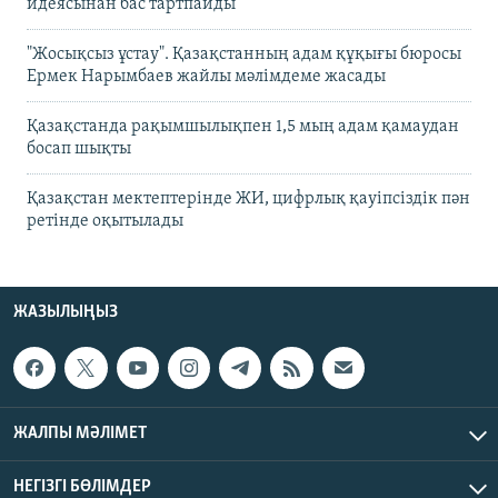
идеясынан бас тартпайды
"Жосықсыз ұстау". Қазақстанның адам құқығы бюросы
Ермек Нарымбаев жайлы мәлімдеме жасады
Қазақстанда рақымшылықпен 1,5 мың адам қамаудан
босап шықты
Қазақстан мектептерінде ЖИ, цифрлық қауіпсіздік пән
ретінде оқытылады
ЖАЗЫЛЫҢЫЗ
ЖАЛПЫ МӘЛІМЕТ
НЕГІЗГІ БӨЛІМДЕР