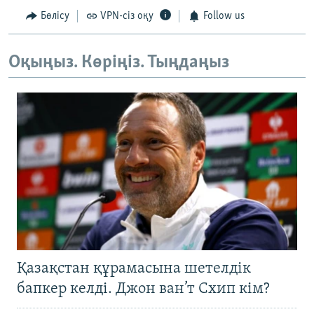
Бөлісу
VPN-сіз оқу
Follow us
Оқыңыз. Көріңіз. Тыңдаңыз
Қазақстан құрамасына шетелдік
бапкер келді. Джон ван’т Схип кім?