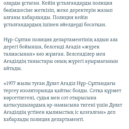
оларды ұстаған. Кейін ұсталғандарды полиция
бөлімшесіне жеткізіп, жеке деректерін жазып
алғаны хабарланды. Полиция кейін
ұсталғандардың ішінен әйелдерді босатқан.
Нұр-Сұлтан полиция департаментінің алдын ала
дерегі бойынша, белсенді Ағаділ «жүрек
талмасынан» көз жұмған. Белсенділер мен
Ағаділдің таныстары оның жүрегі ауырмағанын
айтады.
«1977 жылы туған Дулат Ағаділ Нұр-Сұлтандағы
тергеу изоляторында қайтыс болды. Сотқа құрмет
көрсетпегені, судья мен сот отырысына
қатысушылардың ар-намысына тигені үшін Дулат
Ағаділдің үстінен қылмыстық іс қозғалған» деп
хабарлады полиция департаменті.