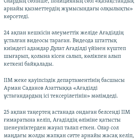
Олардың сөзінше, полицияның сөзі «қазақстандық
арнайы қызметтердің жұмысындағы олқылықты»
көрсетеді.
24 ақпан кешкісін әлеуметтік желіде Ағаділдің
ұсталған видеосы тараған. Видеода штаттық
киімдегі адамдар Дулат Ағаділді үйінен күштеп
шығарып, қолына кісен салып, көлікпен алып
кеткені байқалады.
ІІМ жеке қауіпсіздік департаментінің басшысы
Арман Саданов Азаттыққа «Ағаділді
ұстағандардың ісі тексерілетінін» мәлімдеді.
25 ақпан таңертең астанада ондаған белсенді ІІМ
ғимаратына келіп, Ағаділдің өліміне қатысты
шенеуніктерден жауап талап еткен. Олар сол
маңдағы жолды жапқан сәтте арнайы жасақ келіп,