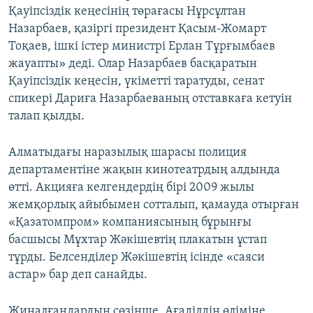
Қауіпсіздік кеңесінің төрағасы Нұрсұлтан
Назарбаев, қазіргі президент Қасым-Жомарт
Тоқаев, ішкі істер министрі Ерлан Тұрғымбаев
жауапты» деді. Олар Назарбаев басқаратын
Қауіпсіздік кеңесін, үкіметті таратуды, сенат
спикері Дариға Назарбаеваның отставкаға кетуін
талап қылды.
Алматыдағы наразылық шарасы полиция
департаментіне жақын кинотеатрдың алдында
өтті. Акцияға келгендердің бірі 2009 жылы
жемқорлық айыбымен сотталып, қамауда отырған
«Қазатомпром» компаниясының бұрынғы
басшысы Мұхтар Жәкішевтің плакатын ұстап
тұрды. Белсенділер Жәкішевтің ісінде «саяси
астар» бар деп санайды.
Жиналғандардың сөзінше, Ағаділдің өліміне