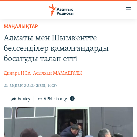
Accessibility
links
Skip
ЖАҢАЛЫҚТАР
to
ЖАҢАЛЫҚТАР
Алматы мен Шымкентте
main
САЯСАТ
content
белсенділер қамалғандарды
AZATTYQTV
Skip
босатуды талап етті
to
ҚАҢТАР ОҚИҒАСЫ
main
Дилара ИСА
Асылхан МАМАШҰЛЫ
АДАМ ҚҰҚЫҚТАРЫ
Navigation
Skip
25 ақпан 2020 жыл, 16:37
ӘЛЕУМЕТ
to
ӘЛЕМ
Бөлісу
VPN-сіз оқу
Search
АРНАЙЫ ЖОБАЛАР
Русский