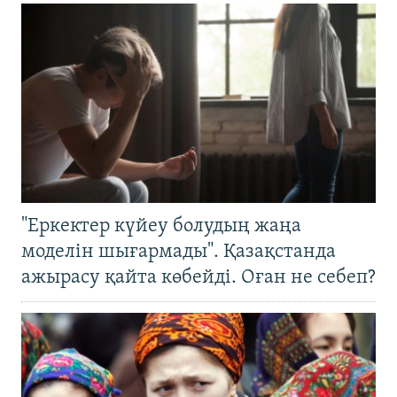
"Еркектер күйеу болудың жаңа
моделін шығармады". Қазақстанда
ажырасу қайта көбейді. Оған не себеп?