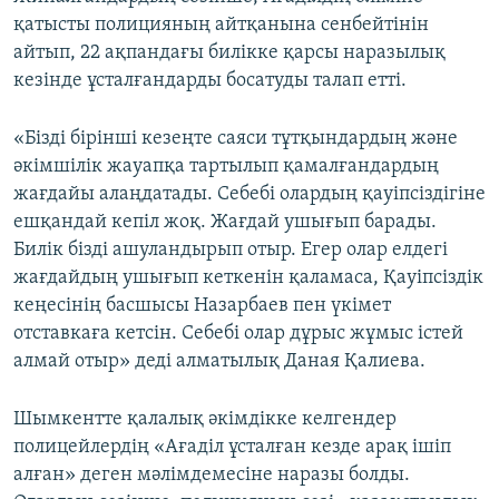
қатысты полицияның айтқанына сенбейтінін
айтып, 22 ақпандағы билікке қарсы наразылық
кезінде ұсталғандарды босатуды талап етті.
«Бізді бірінші кезеңте саяси тұтқындардың және
әкімшілік жауапқа тартылып қамалғандардың
жағдайы алаңдатады. Себебі олардың қауіпсіздігіне
ешқандай кепіл жоқ. Жағдай ушығып барады.
Билік бізді ашуландырып отыр. Егер олар елдегі
жағдайдың ушығып кеткенін қаламаса, Қауіпсіздік
кеңесінің басшысы Назарбаев пен үкімет
отставкаға кетсін. Себебі олар дұрыс жұмыс істей
алмай отыр» деді алматылық Даная Қалиева.
Шымкентте қалалық әкімдікке келгендер
полицейлердің «Ағаділ ұсталған кезде арақ ішіп
алған» деген мәлімдемесіне наразы болды.