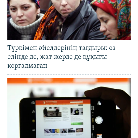
Түркімен әйелдерінің тағдыры: өз
елінде де, жат жерде де құқығы
қорғалмаған