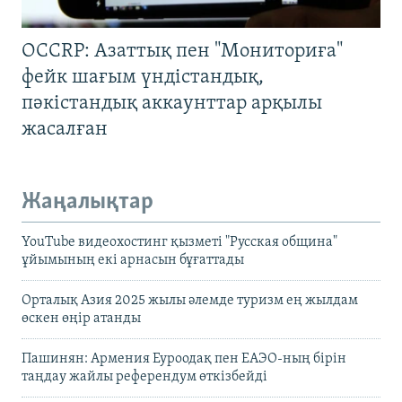
OCCRP: Азаттық пен "Мониториға"
фейк шағым үндістандық,
пәкістандық аккаунттар арқылы
жасалған
Жаңалықтар
YouTube видеохостинг қызметі "Русская община"
ұйымының екі арнасын бұғаттады
Орталық Азия 2025 жылы әлемде туризм ең жылдам
өскен өңір атанды
Пашинян: Армения Еуроодақ пен ЕАЭО-ның бірін
таңдау жайлы референдум өткізбейді