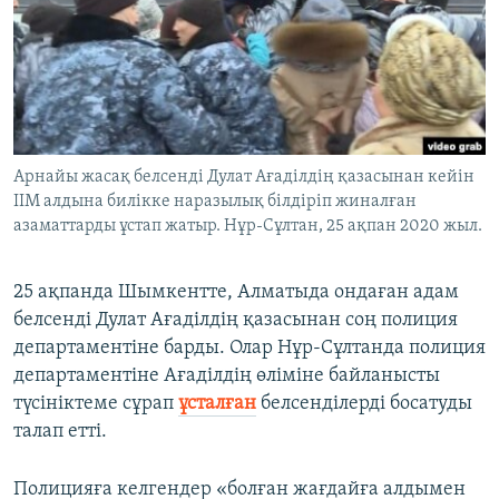
ЖАЗЫЛЫҢЫЗ
Басқа тілдерде
Арнайы жасақ белсенді Дулат Ағаділдің қазасынан кейін
ІІМ алдына билікке наразылық білдіріп жиналған
азаматтарды ұстап жатыр. Нұр-Сұлтан, 25 ақпан 2020 жыл.
25 ақпанда Шымкентте, Алматыда ондаған адам
белсенді Дулат Ағаділдің қазасынан соң полиция
департаментіне барды. Олар Нұр-Сұлтанда полиция
департаментіне Ағаділдің өліміне байланысты
түсініктеме сұрап
ұсталған
белсенділерді босатуды
талап етті.
Полицияға келгендер «болған жағдайға алдымен