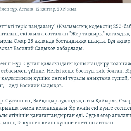
еп тұр. Астана. 12 қаңтар, 2019 жыл.
еттікті теріс пайдалану" (Қылмыстық кодекстің 250-ба
талып, екі жылға сотталған "Жер тағдыры" қоғамд
рлы Омар 28 ақпанда бостандыққа шықты. Бұл ақпар
вокат Василий Садықов хабарлады.
е дейін Нұр-Сұлтан қаласындағы қоныстандыру колони
отбасымен үйінде. Негізі кеше босатуы тиіс болған. Бі
т қаулысының күшіне енгені туралы анықтама түспей, 
ан, - деді Василий Садықов.
Нұр-Сұлтанның Байқоңыр аудандық соты Қайырлы Ома
 барынша төмен колониядағы бір күнін екі күнге есепт
алы өтінішін қанағаттандырған еді. Судья егер апелл
үкімінің 15 күннен кейін күшіне енетінін айтқан.