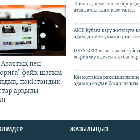
Таиландта мектепте біреу қа
атып, алты адам қаза тапты
АҚШ Кубаға қару жеткізуге қ
адамдар мен ұйымдарға сан
UEFA 2030 жылғы әлем кубог
жариялау идеясынан бас та
 Азаттық пен
ориға" фейк шағым
Қазақстанда рақымшылықпен
андық, пәкістандық
адам қамаудан босап шықты
ттар арқылы
ан
БӨЛІМДЕР
ЖАЗЫЛЫҢЫЗ