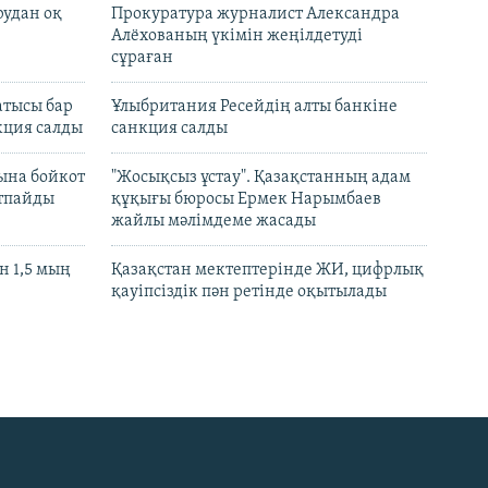
рудан оқ
Прокуратура журналист Александра
Алёхованың үкімін жеңілдетуді
сұраған
атысы бар
Ұлыбритания Ресейдің алты банкіне
кция салды
санкция салды
ына бойкот
"Жосықсыз ұстау". Қазақстанның адам
ртпайды
құқығы бюросы Ермек Нарымбаев
жайлы мәлімдеме жасады
 1,5 мың
Қазақстан мектептерінде ЖИ, цифрлық
қауіпсіздік пән ретінде оқытылады