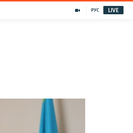
LIVE
РУС