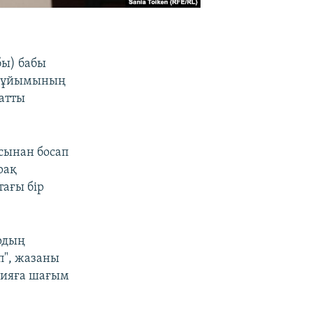
бы) бабы
ық ұйымының
атты
ясынан босап
рақ
тағы бір
рдың
еп", жазаны
яцияға шағым