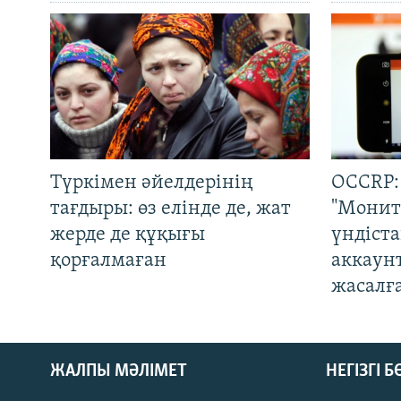
Түркімен әйелдерінің
OCCRP:
тағдыры: өз елінде де, жат
"Монит
жерде де құқығы
үндіст
қорғалмаған
аккаун
жасалғ
ЖАЛПЫ МӘЛІМЕТ
НЕГІЗГІ 