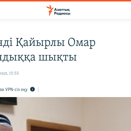
нді Қайырлы Омар
ндыққа шықты
ыл, 15:55
VPN-сіз оқу