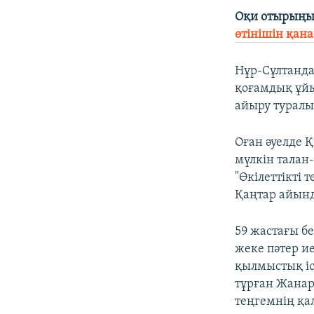
Оқи отырыңы
өтінішін қан
Нұр-Сұлтанда
қоғамдық ұй
айыру туралы
Оған әуелде 
мүлкін талан-
"Өкілеттікті 
Қаңтар айын
59 жастағы б
жеке пәтер и
қылмыстық іс 
тұрған Жанар
теңгемнің қа