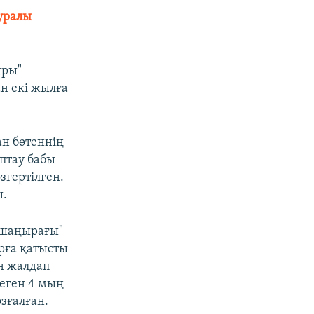
уралы
ыры"
н екі жылға
ан бөтеннің
ыптау бабы
гертілген.​
 ​
 шаңырағы"
арға қатысты
ін жалдап
еген 4 мың
зғалған.