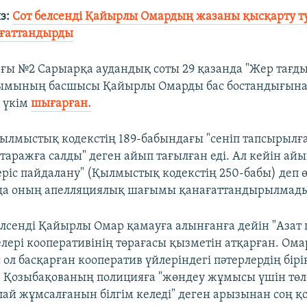
з:
Сот белсенді Қайырлы Омардың жазаны қысқарту т
ағаттандырды
ғы №2 Сарыарқа аудандық соты 29 қазанда "Жер тағд
ымының басшысы Қайырлы Омарды бас бостандығына
 үкім
шығарған.
Қылмыстық кодекстің 189-бабындағы "сеніп тапсырылғ
таражға салды" деген айып тағылған еді. Ал кейін ай
теріс пайдалану" (Қылмыстық кодекстің 250-бабы) деп өз
да оның апелляциялық шағымы қанағаттандырылмады.
елсенді Қайырлы Омар қамауға алынғанға дейін "Азат
елері кооперативінің төрағасы қызметін атқарған. Ом
ол басқарған кооператив үйлеріндегі пәтерлердің бір
 Қозыбақованың полицияға "жөндеу жұмысы үшін төл
лай жұмсалғанын білгім келеді" деген арызынан соң қо