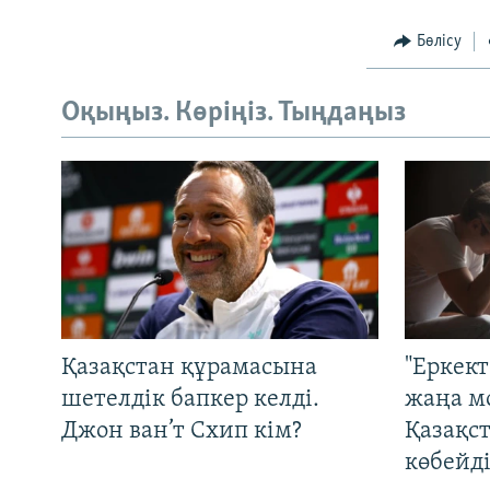
Бөлісу
Оқыңыз. Көріңіз. Тыңдаңыз
Қазақстан құрамасына
"Еркек
шетелдік бапкер келді.
жаңа м
Джон ван’т Схип кім?
Қазақс
көбейді