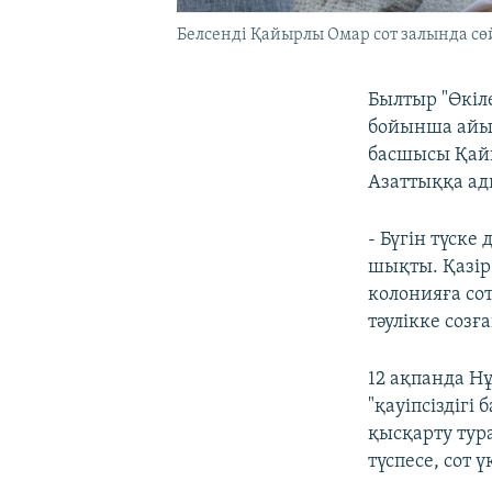
Белсенді Қайырлы Омар сот залында сөйл
Былтыр "Өкіл
бойынша айып
басшысы Қайы
Азаттыққа ад
- Бүгін түск
шықты. Қазір 
колонияға со
тәулікке созғ
12 ақпанда 
"қауіпсіздігі
қысқарту тур
түспесе, сот 