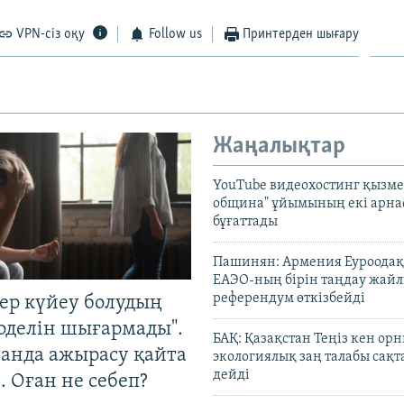
VPN-сіз оқу
Follow us
Принтерден шығару
Жаңалықтар
YouTube видеохостинг қызмет
община" ұйымының екі арн
бұғаттады
Пашинян: Армения Еуроодақ
ЕАЭО-ның бірін таңдау жай
референдум өткізбейді
тер күйеу болудың
оделін шығармады".
БАҚ: Қазақстан Теңіз кен ор
танда ажырасу қайта
экологиялық заң талабы сақ
дейді
. Оған не себеп?