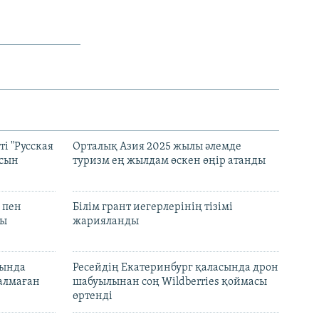
і "Русская
Орталық Азия 2025 жылы әлемде
асын
туризм ең жылдам өскен өңір атанды
 пен
Білім грант иегерлерінің тізімі
лы
жарияланды
нында
Ресейдің Екатеринбург қаласында дрон
талмаған
шабуылынан соң Wildberries қоймасы
өртенді