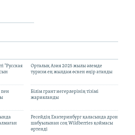
і "Русская
Орталық Азия 2025 жылы әлемде
асын
туризм ең жылдам өскен өңір атанды
 пен
Білім грант иегерлерінің тізімі
лы
жарияланды
нында
Ресейдің Екатеринбург қаласында дрон
талмаған
шабуылынан соң Wildberries қоймасы
өртенді