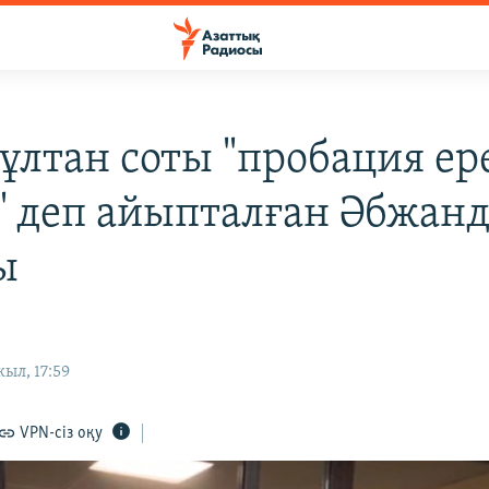
ұлтан соты "пробация ер
" деп айыпталған Әбжан
ы
ыл, 17:59
VPN-сіз оқу