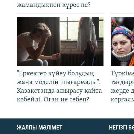
жамандықпен күрес пе?
"Еркектер күйеу болудың
Түркім
жаңа моделін шығармады".
тағдыры
Қазақстанда ажырасу қайта
жерде 
көбейді. Оған не себеп?
қорғал
ЖАЛПЫ МӘЛІМЕТ
НЕГІЗГІ 