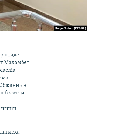
р шілде
ст Махамбет
скелік
тама
т Әбжанның
н босатты.
лігінің
йланысқа