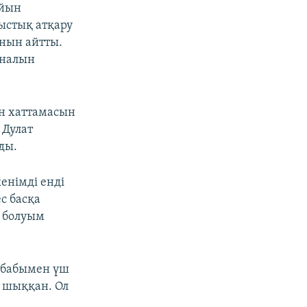
айын
мыстық атқару
ынын айтты.
рналын
н хаттамасын
 Дулат
ды.
кенімді енді
с басқа
й болуым
 бабымен үш
п шыққан. Ол