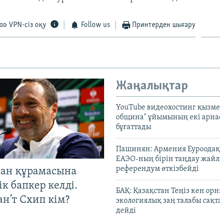
VPN-сіз оқу
Follow us
Принтерден шығару
Жаңалықтар
YouTube видеохостинг қызмет
община" ұйымының екі арн
бұғаттады
Пашинян: Армения Еуроодақ
ЕАЭО-ның бірін таңдау жай
референдум өткізбейді
тан құрамасына
к бапкер келді.
БАҚ: Қазақстан Теңіз кен ор
н’т Схип кім?
экологиялық заң талабы сақ
дейді