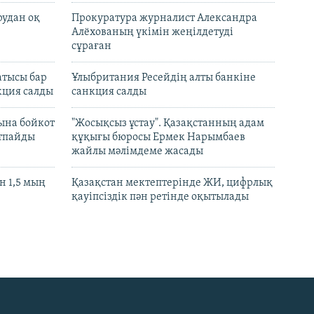
рудан оқ
Прокуратура журналист Александра
Алёхованың үкімін жеңілдетуді
сұраған
атысы бар
Ұлыбритания Ресейдің алты банкіне
кция салды
санкция салды
ына бойкот
"Жосықсыз ұстау". Қазақстанның адам
ртпайды
құқығы бюросы Ермек Нарымбаев
жайлы мәлімдеме жасады
 1,5 мың
Қазақстан мектептерінде ЖИ, цифрлық
қауіпсіздік пән ретінде оқытылады