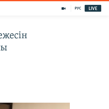
LIVE
РУС
ежесін
ды