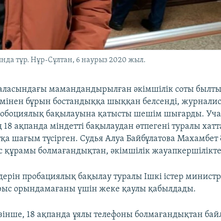
да тұр. Нұр-Сұлтан, 6 наурыз 2020 жыл.
аласындағы мамандандырылған әкімшілік соты былты
мінен бұрын бостандыққа шыққан белсенді, журнали
обоциялық бақылауына қатысты шешім шығарды. Уча
 18 ақпанда міндетті бақылаудан өтпегені туралы хат
тқа шағым түсірген. Судья Алуа Байбұлатова Махамбе
с құрамы болмағандықтан, әкімшілік жауапкершілікте
дерін пробациялық бақылау туралы Ішкі істер министр
рыс орындамағаны үшін жеке қаулы қабылдады.
інше, 18 ақпанда ұялы телефоны болмағандықтан ба