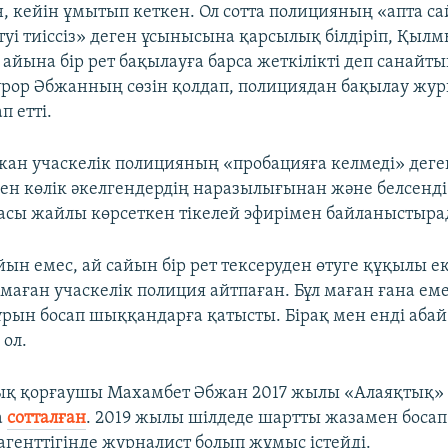
, кейін ұмытып кеткен. Ол сотта полицияның «апта с
туі тиіссіз» деген ұсынысына қарсылық білдіріп, Қыл
 айына бір рет бақылауға барса жеткілікті деп санайт
урор Әбжанның сөзін қолдап, полициядан бақылау жу
п етті.
ан учаскелік полицияның «пробацияға келмеді» деге
ден көлік әкелгендердің наразылығынан және белсенді
засы жайлы көрсеткен тікелей эфирімен байланыстыра
йын емес, ай сайын бір рет тексеруден өтуге құқылы е
маған учаскелік полиция айтпаған. Бұл маған ғана еме
ұрын босап шыққандарға қатысты. Бірақ мен енді аба
 ол.
ық қорғаушы Махамбет Әбжан 2017 жылы «Алаяқтық»
а
сотталған
. 2019 жылы шілдеде шартты жазамен боса
агенттігінде журналист болып жұмыс істейді.