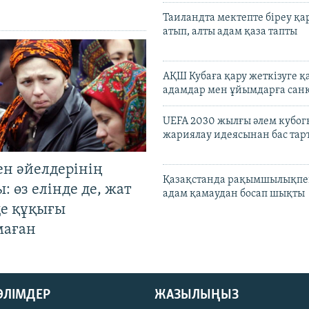
Таиландта мектепте біреу қа
атып, алты адам қаза тапты
АҚШ Кубаға қару жеткізуге қ
адамдар мен ұйымдарға сан
UEFA 2030 жылғы әлем кубог
жариялау идеясынан бас та
ен әйелдерінің
Қазақстанда рақымшылықпен
: өз елінде де, жат
адам қамаудан босап шықты
де құқығы
маған
БӨЛІМДЕР
ЖАЗЫЛЫҢЫЗ