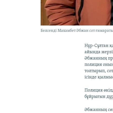
Белсенді Махамбет Әбжан сот ғимаратын
Нұр-Сұлтан қ
айында мерзі
Әбжанның пр
полиция оның
толтырып, со
ісінде қылмы
Полиция өкіл
бұйрығын дұ
Әбжанның сөз