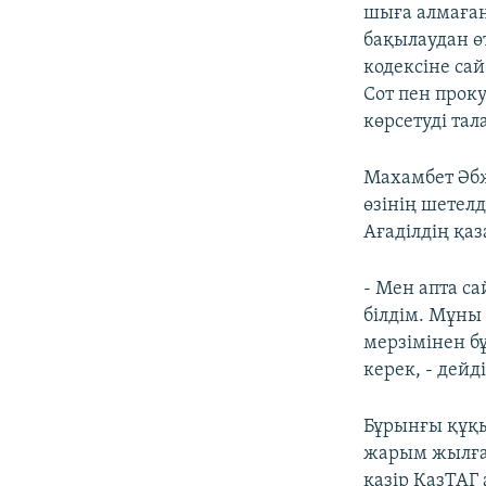
шыға алмаған
бақылаудан ө
кодексіне сай
Сот пен прок
көрсетуді тала
Махамбет Әбж
өзінің шетел
Ағаділдің қа
- Мен апта са
білдім. Мұны 
мерзімінен б
керек, - дейді
Бұрынғы құқ
жарым жылғ
қазір ҚазТАГ 