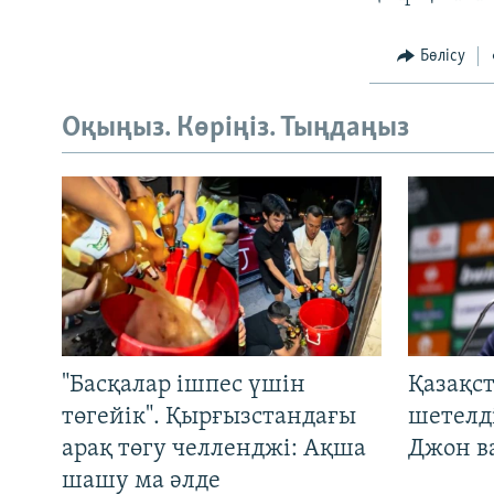
Бөлісу
Оқыңыз. Көріңіз. Тыңдаңыз
"Басқалар ішпес үшін
Қазақс
төгейік". Қырғызстандағы
шетелді
арақ төгу челленджі: Ақша
Джон ва
шашу ма әлде