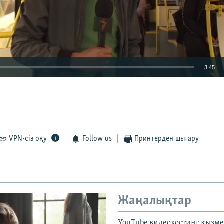
3:45
EMBED
VPN-сіз оқу
Follow us
Принтерден шығару
Auto
270p
360p
404p
1080p
Жаңалықтар
YouTube видеохостинг қызмет