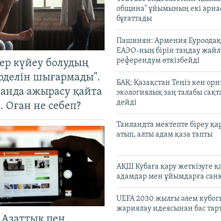
община" ұйымының екі арн
бұғаттады
Пашинян: Армения Еуроодақ
ЕАЭО-ның бірін таңдау жай
референдум өткізбейді
тер күйеу болудың
оделін шығармады".
БАҚ: Қазақстан Теңіз кен ор
танда ажырасу қайта
экологиялық заң талабы сақ
дейді
. Оған не себеп?
Таиландта мектепте біреу қа
атып, алты адам қаза тапты
АҚШ Кубаға қару жеткізуге қ
адамдар мен ұйымдарға сан
UEFA 2030 жылғы әлем кубог
жариялау идеясынан бас та
 Азаттық пен