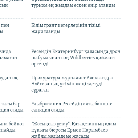
асын
туризм ең жылдам өскен өңір атанды
 пен
Білім грант иегерлерінің тізімі
лы
жарияланды
нында
Ресейдің Екатеринбург қаласында дрон
талмаған
шабуылынан соң Wildberries қоймасы
өртенді
рудан оқ
Прокуратура журналист Александра
Алёхованың үкімін жеңілдетуді
сұраған
атысы бар
Ұлыбритания Ресейдің алты банкіне
кция салды
санкция салды
ына бойкот
"Жосықсыз ұстау". Қазақстанның адам
ртпайды
құқығы бюросы Ермек Нарымбаев
жайлы мәлімдеме жасады