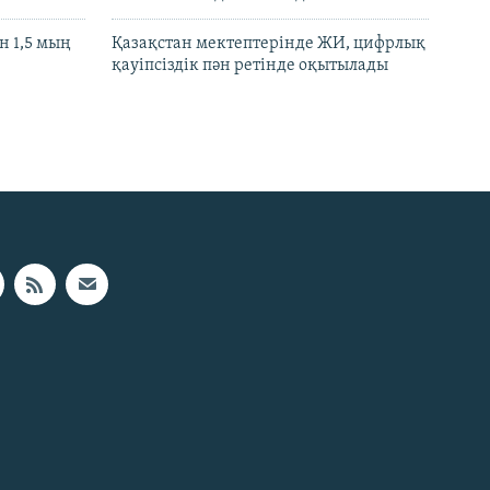
 1,5 мың
Қазақстан мектептерінде ЖИ, цифрлық
қауіпсіздік пән ретінде оқытылады