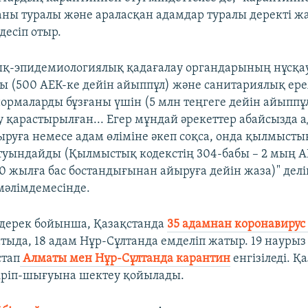
аны туралы және араласқан адамдар туралы деректі ж
здесіп отыр.
ық-эпидемиологиялық қадағалау органдарының нұсқа
 (500 АЕК-ке дейін айыппұл) және санитариялық ер
ормаларды бұзғаны үшін (5 млн теңгеге дейін айыппұл
у қарастырылған... Егер мұндай әрекеттер абайсызда
руға немесе адам өліміне әкеп соқса, онда қылмысты
уындайды (Қылмыстық кодекстің 304-бабы – 2 мың 
0 жылға бас бостандығынан айыруға дейін жаза)" делі
мәлімдемесінде.
дерек бойынша, Қазақстанда
35 адамнан коронавиру
тыда, 18 адам Нұр-Сұлтанда емделіп жатыр. 19 наурыз 
стап
Алматы мен Нұр-Сұлтанда карантин
енгізіледі. Қ
кіріп-шығуына шектеу қойылады.