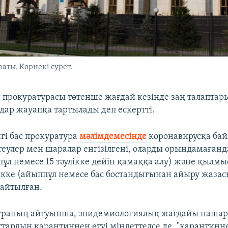
аты. Көрнекі сурет.
с прокуратурасы төтенше жағдай кезінде заң талаптар
ар жауапқа тартылады деп ескертті.
гі бас прокуратура
мәлімдемесінде
коронавирусқа бай
теулер мен шаралар енгізілгені, оларды орындамағанд
пұл немесе 15 тәулікке дейін қамаққа алу) және қылм
кке (айыппұл немесе бас бостандығынан айыру жазас
 айтылған.
тураның айтуынша, эпидемиологиялық жағдайы нашар
ттардың карантиннен өтуі міндеттелсе де, "карантинн