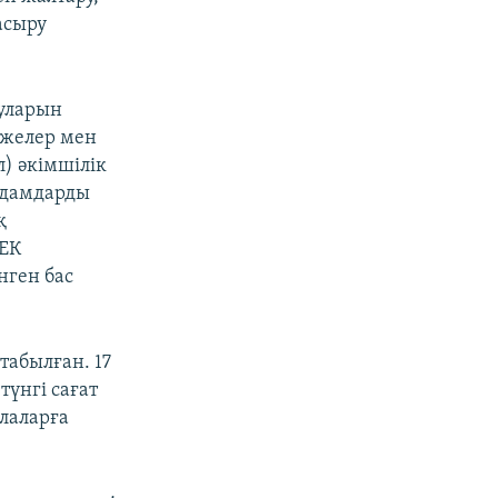
асыру
уларын
ежелер мен
) әкімшілік
 адамдарды
қ
АЕК
нген бас
с
табылған. 17
түнгі сағат
алаларға