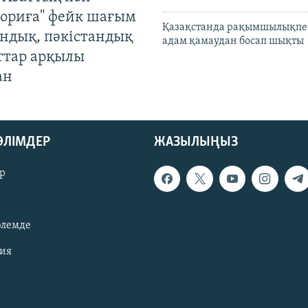
ориға" фейк шағым
Қазақстанда рақымшылықпен
андық, пәкістандық
адам қамаудан босап шықты
ттар арқылы
ан
БӨЛІМДЕР
ЖАЗЫЛЫҢЫЗ
р
әлемде
зия