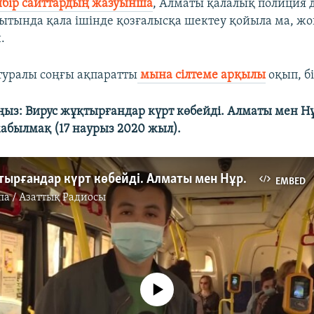
йбір сайттардың жазуынша
, Алматы қалалық полиция 
ытында қала ішінде қозғалысқа шектеу қойыла ма, жо
.
туралы соңғы ақпаратты
мына сілтеме арқылы
оқып, бі
ыз: Вирус жұқтырғандар күрт көбейді. Алматы мен Н
абылмақ (17 наурыз 2020 жыл).
Вирус жұқтырғандар күрт көбейді. Алматы мен Нұр-Сұлтан карантинге жабылмақ
EMBED
па / Азаттық Радиосы
No media source currently available