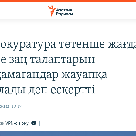
рокуратура төтенше жағд
де заң талаптарын
амағандар жауапқа
лады деп ескертті
жыл, 10:17
VPN-сіз оқу