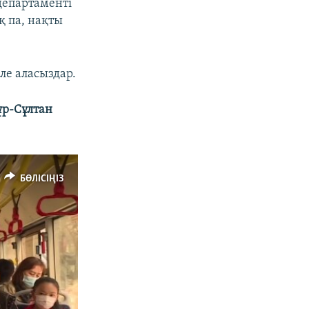
департаменті
қ па, нақты
ле аласыздар.
ұр-Сұлтан
БӨЛІСІҢІЗ