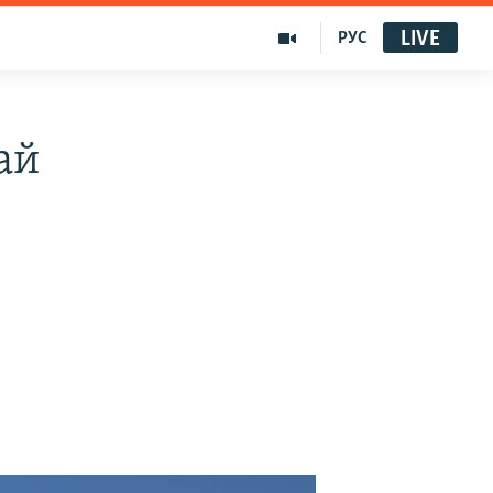
LIVE
РУС
ай