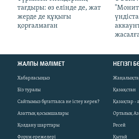
тағдыры: өз елінде де, жат
"Монит
жерде де құқығы
үндіст
қорғалмаған
аккаун
жасалғ
ЖАЛПЫ МӘЛІМЕТ
НЕГІЗГІ 
Хабарласыңыз
Жаңалықта
Біз туралы
Қазақстан
Русский
Сайтымыз бұғатталса не істеу керек?
Қазақтар - 
Азаттық қосымшалары
Орталық А
ЖАЗЫЛЫҢЫЗ
Қолдану шарттары
Ресей
Форум ережелері
Қытай