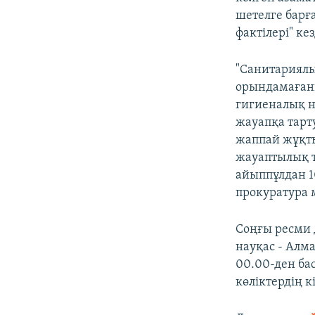
шетелге барғ
фактілері" ке
"Санитариял
орындамағаны
гигиеналық н
жауапқа тарт
жаппай жұқты
жауаптылық т
айыппұлдан 1
прокуратура 
Соңғы ресми 
науқас - Алма
00.00-ден ба
көліктердің 