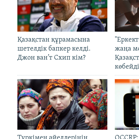
Қазақстан құрамасына
"Еркек
шетелдік бапкер келді.
жаңа м
Джон ван’т Схип кім?
Қазақс
көбейді
Түркімен әйелдерінің
OCCRP: