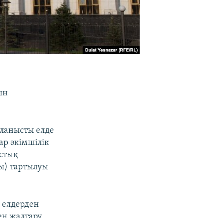
ын
ланысты елде
ар әкімшілік
ыстық
ы) тартылуы
 елдерден
ен жалтару,