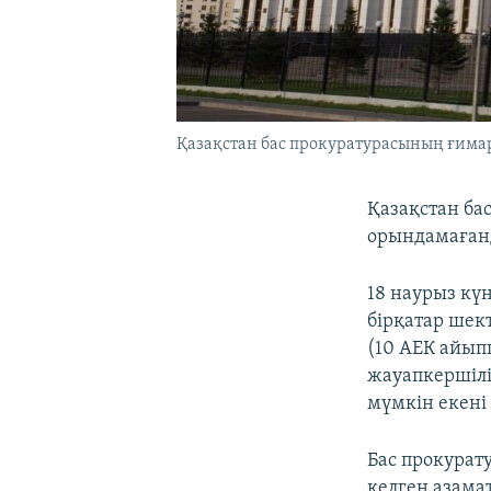
Қазақстан бас прокуратурасының ғимар
Қазақстан ба
орындамағанд
18 наурыз күн
бірқатар шек
(10 АЕК айып
жауапкершілі
мүмкін екені
Бас прокура
келген азама