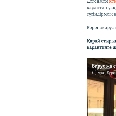
Дегенмен
ке
карантин уақ
түсіндірмеген
Коронавирус 
Қарай отырың
карантинге ж
(c)
Азат Еуро