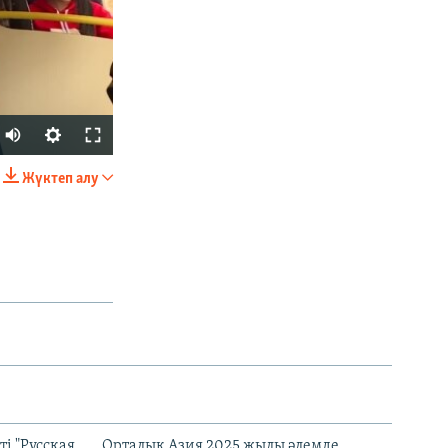
Auto
270p
Жүктеп алу
БӨЛІСІҢІЗ
360p
404p
1080p
px
width
і "Русская
Орталық Азия 2025 жылы әлемде