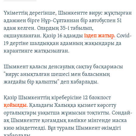
Үкіметтің дерегінше,
Шымкентте вирус жұқтырған
адаммен бірге Нұр-Сұлтаннан бір автобуспен 51
адам келген. Олардың 35-і табылып,
оқшаунланған. Қазір 16 адамды
іздеп жатыр. ​
Covid-
19 дертіне шалдыққан адамның жақындары да
карантинге жатқызылған.
Шымкент қаласы денсаулық сақтау басқармасы
"вирус анықталған шешесі мен баласының
жағдайы бір қалыпты" деп хабарлады.
Қазір Шымкенттің кіреберісіне 12 блокпост
қойылды.
Қаладағы Халыққа қызмет көрсету
орталықтары уақытша жұмысын тоқтатты. Сондай-
ақ Шымкентте қоғамдық көлікке мінгенде маска
кию міндеттелді. Бұл туралы Шымкент әкімдігі
хабарлады.