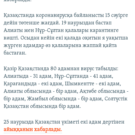
Қазақстанда коронавирусқа байланысты 15 сәуірге
дейін төтенше жағдай. 19 наурыздан бастап
Алматы мен Нұр-Сұлтан қалалары карантинге
көшті. ​Осыдан кейін екі қалада оқитын я уақытша
жүрген адамдар өз қалаларына жаппай қайта
бастаған.
Қазір Қазақстанда 80 адамнан вирус табылды:
Алматыда - 31 адам, Нұр-Сұлтанда - 41 адам,
Қарағандыда - екі адам, Шымкентте - екі адам,
Алматы облысында - бір адам, Ақтөбе облысында -
бір адам, Жамбыл облысында - бір адам, Солтүстік
Қазақстан облысында бір адам.
25 наурызда Қазақстан үкіметі екі адам дертінен
айыққанын хабарлады.