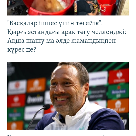
"Басқалар ішпес үшін төгейік".
Қырғызстандағы арақ төгу челленджі:
Ақша шашу ма әлде жамандықпен
күрес пе?