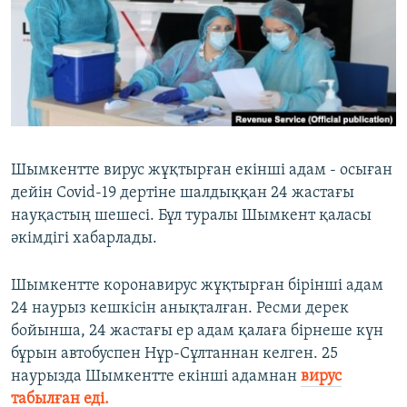
ЖАЗЫЛЫҢЫЗ
Басқа тілдерде
Шымкентте вирус жұқтырған екінші адам - осыған
дейін Covid-19 дертіне шалдыққан 24 жастағы
науқастың шешесі. Бұл туралы Шымкент қаласы
әкімдігі хабарлады.
Шымкентте коронавирус жұқтырған бірінші адам
24 наурыз кешкісін анықталған. Ресми дерек
бойынша, 24 жастағы ер адам қалаға бірнеше күн
бұрын автобуспен Нұр-Сұлтаннан келген. 25
наурызда Шымкентте екінші адамнан
вирус
табылған еді.