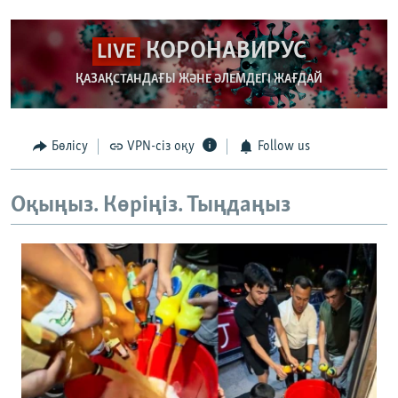
КОРОНАВИРУС
LIVE
ҚАЗАҚСТАНДАҒЫ ЖӘНЕ ӘЛЕМДЕГІ ЖАҒДАЙ
Бөлісу
VPN-сіз оқу
Follow us
Оқыңыз. Көріңіз. Тыңдаңыз