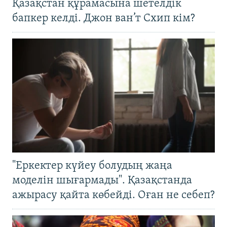
Қазақстан құрамасына шетелдік
бапкер келді. Джон ван’т Схип кім?
"Еркектер күйеу болудың жаңа
моделін шығармады". Қазақстанда
ажырасу қайта көбейді. Оған не себеп?