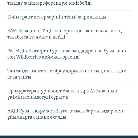
таңдау жайлы референдум өткізбейді
Білім грант иегерлерінің тізімі жарияланды
БАҚ: Қазақстан Теңіз кен орнында экологиялық заң
талабы сақталмаған дейді
Ресейдің Екатеринбург қаласында дрон шабуылынан
соң Wildberries қоймасы өртенді
Таиландта мектепте біреу қарудан оқ атып, алты адам
қаза тапты
Прокуратура журналист Александра Алёхованың
үкімін жеңілдетуді сұраған
АҚШ Кубаға қару жеткізуге қатысы бар адамдар мен
ұйымдарға санкция салды