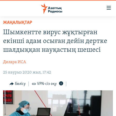
Accessibility
links
Skip
ЖАҢАЛЫҚТАР
to
ЖАҢАЛЫҚТАР
Шымкентте вирус жұқтырған
main
САЯСАТ
content
екінші адам осыған дейін дертке
AZATTYQTV
Skip
шалдыққан науқастың шешесі
to
ҚАҢТАР ОҚИҒАСЫ
main
Дилара ИСА
АДАМ ҚҰҚЫҚТАРЫ
Navigation
Skip
25 наурыз 2020 жыл, 17:42
ӘЛЕУМЕТ
to
ӘЛЕМ
Бөлісу
VPN-сіз оқу
Search
АРНАЙЫ ЖОБАЛАР
Русский