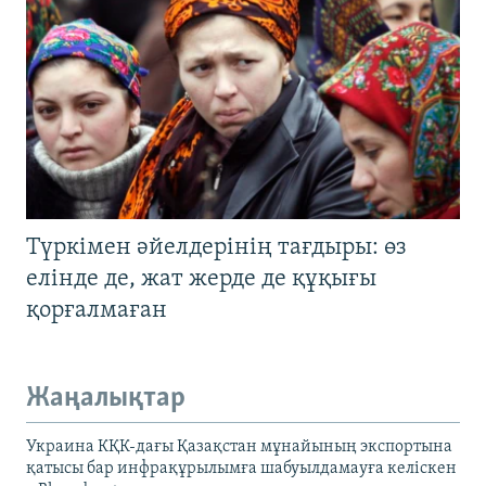
Түркімен әйелдерінің тағдыры: өз
елінде де, жат жерде де құқығы
қорғалмаған
Жаңалықтар
Украина КҚК-дағы Қазақстан мұнайының экспортына
қатысы бар инфрақұрылымға шабуылдамауға келіскен