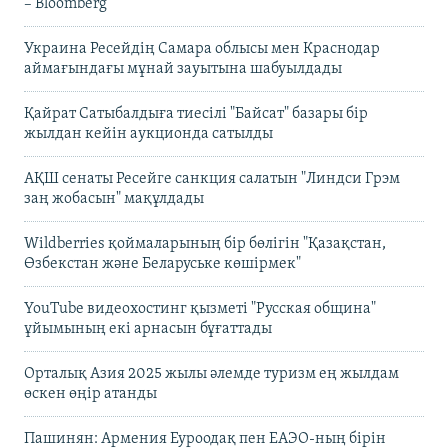
– Bloomberg
Украина Ресейдің Самара облысы мен Краснодар
аймағындағы мұнай зауытына шабуылдады
Қайрат Сатыбалдыға тиесілі "Байсат" базары бір
жылдан кейін аукционда сатылды
АҚШ сенаты Ресейге санкция салатын "Линдси Грэм
заң жобасын" мақұлдады
Wildberries қоймаларының бір бөлігін "Қазақстан,
Өзбекстан және Беларуське көшірмек"
YouTube видеохостинг қызметі "Русская община"
ұйымының екі арнасын бұғаттады
Орталық Азия 2025 жылы әлемде туризм ең жылдам
өскен өңір атанды
Пашинян: Армения Еуроодақ пен ЕАЭО-ның бірін