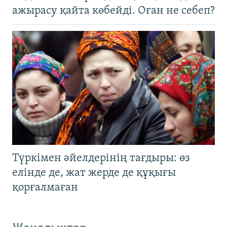
ажырасу қайта көбейді. Оған не себеп?
Түркімен әйелдерінің тағдыры: өз
елінде де, жат жерде де құқығы
қорғалмаған