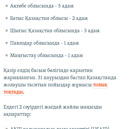
Ақтөбе облысында - 5 адам
Батыс Қазақстан облысы - 2 адам
Шығыс Қазақстан облысында - 3 адам
Павлодар облысында - 1 адам
Маңғыстау облысында - 1 адам
Қазір елдің басым бөлігінде карантин
жарияланған. 31 наурыздан бастап Қазақстанда
жолаушы таситын пойыздар жұмысы
толық
тоқтады
.
Елдегі 2 сәуірдегі жағдай жайлы маңызды
ақпараттар:​