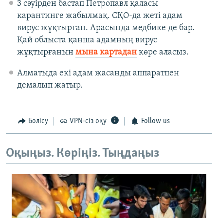
3 сәуірден бастап Петропавл қаласы
карантинге жабылмақ. СҚО-да жеті адам
вирус жұқтырған. Арасында медбике де бар.
Қай облыста қанша адамның вирус
жұқтырғанын
мына картадан
көре аласыз.
Алматыда екі адам жасанды аппаратпен
демалып жатыр.
Бөлісу
VPN-сіз оқу
Follow us
Оқыңыз. Көріңіз. Тыңдаңыз