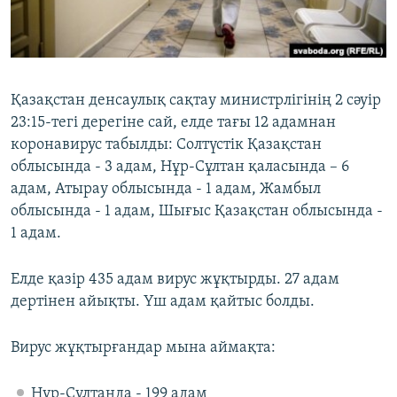
ЖАЗЫЛЫҢЫЗ
Басқа тілдерде
Қазақстан денсаулық сақтау министрлігінің 2 сәуір
23:15-тегі дерегіне сай, елде тағы 12 адамнан
коронавирус табылды: Солтүстік Қазақстан
облысында - 3 адам, Нұр-Сұлтан қаласында – 6
адам, Атырау облысында - 1 адам, Жамбыл
облысында - 1 адам, Шығыс Қазақстан облысында -
1 адам.
Елде қазір 435 адам вирус жұқтырды. 27 адам
дертінен айықты. Үш адам қайтыс болды.
Вирус жұқтырғандар мына аймақта:
Нұр-Сұлтанда - 199 адам