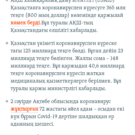
АҚШ халықаралық даму агенттігі (USAID)
Қазақстанға коронавируспен күресуге 365 млн
теңге (800 мың доллар) көлемінде қаржылай
көмек берді.
Бұл туралы АҚШ-тың
Қазақстандағы елшілігі хабарлады.
Қазақстан үкіметі коронавируспен күреске
тағы 125 миллиард теңге бөлді. Бұған дейін 23
миллиард теңге бөлінген. Жалпы сома – 148
миллиард теңге. Бұл қаржыдан 40,6 миллиард
теңге коронавируспен күресіп жатқан
медициналық қызметкерлерге берілмек. Бұл
туралы қаржы министрлігі хабарлады.
2 сәуірде Ақтөбе облысында коронавирус
жұқтырған
72 жастағы әйел адам – осыдан екі
күн бұрын Covid-19 дертіне шалдыққан ер
адамның шешесі.