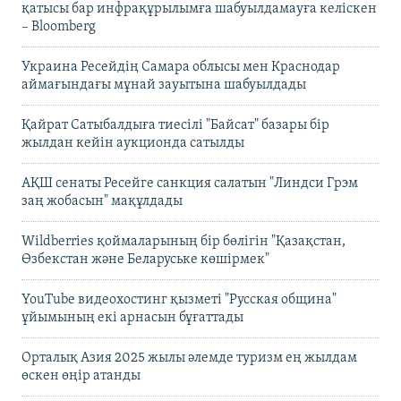
қатысы бар инфрақұрылымға шабуылдамауға келіскен
– Bloomberg
Украина Ресейдің Самара облысы мен Краснодар
аймағындағы мұнай зауытына шабуылдады
Қайрат Сатыбалдыға тиесілі "Байсат" базары бір
жылдан кейін аукционда сатылды
АҚШ сенаты Ресейге санкция салатын "Линдси Грэм
заң жобасын" мақұлдады
Wildberries қоймаларының бір бөлігін "Қазақстан,
Өзбекстан және Беларуське көшірмек"
YouTube видеохостинг қызметі "Русская община"
ұйымының екі арнасын бұғаттады
Орталық Азия 2025 жылы әлемде туризм ең жылдам
өскен өңір атанды