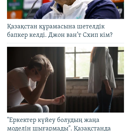
Қазақстан құрамасына шетелдік
бапкер келді. Джон ван’т Схип кім?
"Еркектер күйеу болудың жаңа
моделін шығармады". Қазақстанда