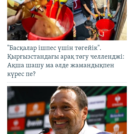
"Басқалар ішпес үшін төгейік".
Қырғызстандағы арақ төгу челленджі:
Ақша шашу ма әлде жамандықпен
күрес пе?