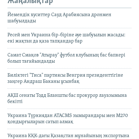
Жаңалықтар
Йемендік хуситтер Сауд Арабиясына дронмен
шабуылдады
Ресей мен Украина бір-біріне әуе шабуылын жасады:
екі жақтан да қаза тапқандар бар
Самат Смақов "Атырау" футбол клубының бас бапкері
болып тағайындалды
Биліктегі "Тиса" партиясы Венгрия президенттігіне
заңгер Андраш Баканы ұсынбақ
АҚШ сенаты Тодд Бланшты бас прокурор лауазымына
бекітті
Украина Түркиядан ATACMS зымырандары мен M270
қондырғыларын сатып алмақ
Украина КҚК-дағы Қазақстан мұнайының экспортына