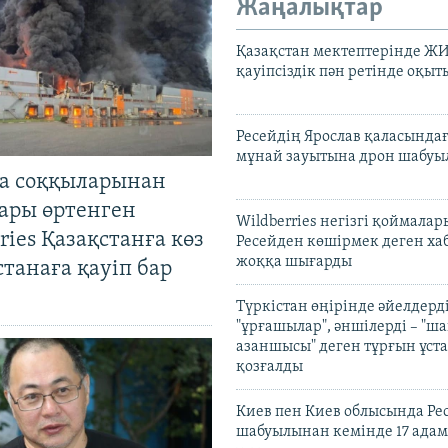
Жаңалықтар
Қазақстан мектептерінде Ж
қауіпсіздік пән ретінде оқы
Ресейдің Ярослав қаласындағ
мұнай зауытына дрон шабуы
а соққыларынан
ары өртенген
Wildberries негізгі қоймала
ries Қазақстанға көз
Ресейден көшірмек деген ха
жоққа шығарды
Астанаға қауіп бар
Түркістан өңірінде әйелдерді
"ұрғашылар", әншілерді – "
азаншысы" деген тұрғын ұста
қозғалды
Киев пен Киев облысында Рес
шабуылынан кемінде 17 адам