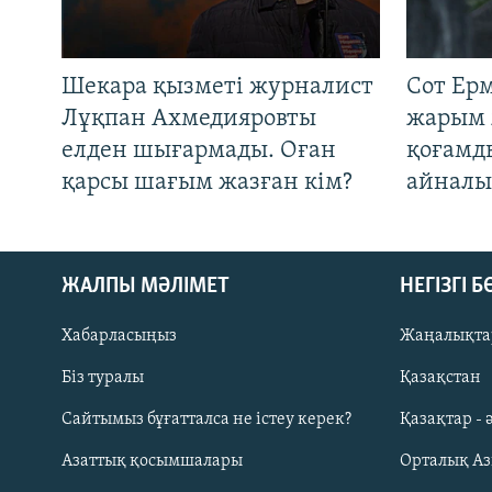
Шекара қызметі журналист
Сот Ер
Лұқпан Ахмедияровты
жарым 
елден шығармады. Оған
қоғамд
қарсы шағым жазған кім?
айналы
ЖАЛПЫ МӘЛІМЕТ
НЕГІЗГІ 
Хабарласыңыз
Жаңалықта
Біз туралы
Қазақстан
Русский
Сайтымыз бұғатталса не істеу керек?
Қазақтар - 
Азаттық қосымшалары
Орталық А
ЖАЗЫЛЫҢЫЗ