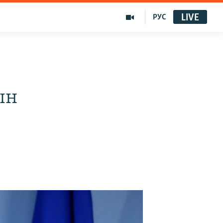
LIVE
РУС
ын