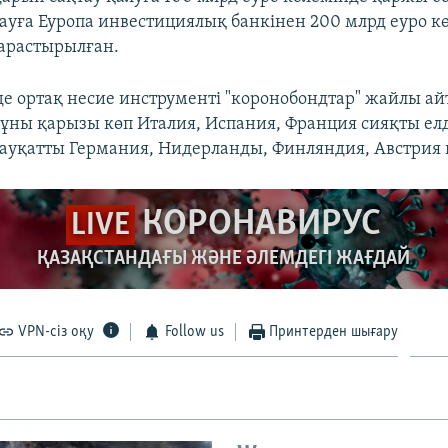
дауға Еуропа инвестициялық банкінен 200 млрд еуро к
арастырылған.
мде ортақ несие инструменті "коронобондтар" жайлы а
мұны қарызы көп Италия, Испания, Франция сияқты ел
ауқатты Германия, Нидерланды, Финляндия, Австрия 
КОРОНАВИРУС
LIVE
ҚАЗАҚСТАНДАҒЫ ЖӘНЕ ӘЛЕМДЕГІ ЖАҒДАЙ
VPN-сіз оқу
Follow us
Принтерден шығару