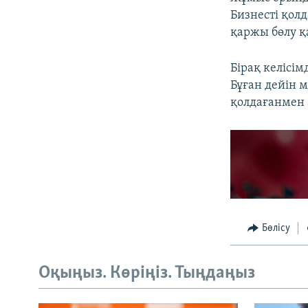
Бизнесті қол
қаржы бөлу қ
Бірақ келісі
Бұған дейін 
қолдағанмен 
Бөлісу
Оқыңыз. Көріңіз. Тыңдаңыз