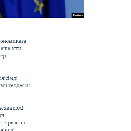
кономикаға
неше апта
ер,
лісімді
тын теңдессіз
 механизмі
ен
астырылған.
лінеді.