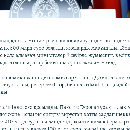
ның қаржы министрлері коронавирус індеті кезінде э
құны 500 млрд еуро болатын жоспарды мақұлдады. Бір
ге келе алмаған министрлер 9 сәуірде жұмысшы, кәсіпк
олдайтын шаралар бойынша ортақ мәмілеге келді.
экономика жөніндегі комиссары Паоло Джентилони ке
қтау саласы, резервтегі қор, бизнес өтімділігін қолдай
ады.
пта ішінде іске қосылады. Пакетте Еуропа тұрақтылық
ия және Испания сияқты вирустан қатты зардап шекк
е 240 млрд еуро көлемінде қаржылай көмек беру қар
рын сақтау қалуға 100 млрд еуро көлемінде қаржы бө