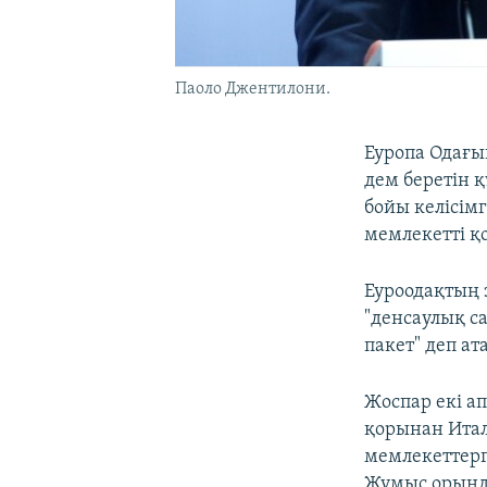
Паоло Джентилони.
Еуропа Одағы
дем беретін 
бойы келісім
мемлекетті қ
Еуроодақтың 
"денсаулық са
пакет" деп ат
Жоспар екі а
қорынан Итал
мемлекеттерг
Жұмыс орында