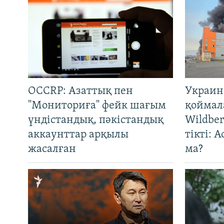
OCCRP: Азаттық пен
Украин
"Мониториға" фейк шағым
қоймал
үндістандық, пәкістандық
Wildber
аккаунттар арқылы
тікті: 
жасалған
ма?