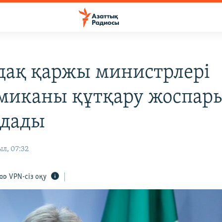
дақ қаржы министрлері
миканы құтқару жоспар
лдады
ыл, 07:32
VPN-сіз оқу