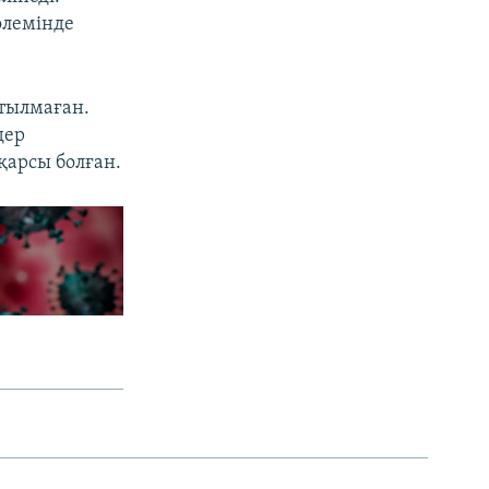
өлемінде
йтылмаған.
дер
қарсы болған.