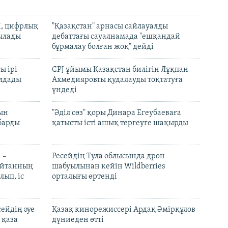
И, цифрлық
"Қазақстан" арнасы сайлауалды
тылады
дебаттағы сауалнамада "ешқандай
бұрмалау болған жоқ" дейді
ы ірі
CPJ ұйымы Қазақстан билігін Лұқпан
лдады
Ахмедияровты қудалауды тоқтатуға
үндеді
рын
"Әділ сөз" қоры Динара Егеубаеваға
барды
қатысты істі ашық тергеуге шақырды
 –
Ресейдің Тула облысында дрон
шайтанның
шабуылынан кейін Wildberries
лып, іс
орталығы өртенді
ейдің әуе
Қазақ кинорежиссері Ардақ Әмірқұлов
 қаза
дүниеден өтті