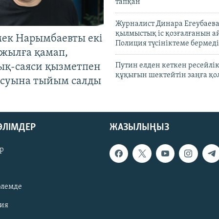
тапқан
Журналист Динара Егеубаева
қылмыстық іс қозғалғанын а
мек Нарымбаевты екі
Полиция түсініктеме бермеді
жылға қамап,
ық-саяси қызметпен
Путин елден кеткен ресейлі
құқығын шектейтін заңға қо
суына тыйым салды
БӨЛІМДЕР
ЖАЗЫЛЫҢЫЗ
р
әлемде
зия