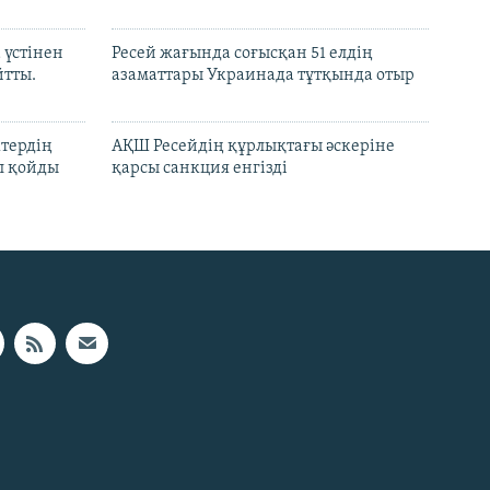
 үстінен
Ресей жағында соғысқан 51 елдің
йтты.
азаматтары Украинада тұтқында отыр
ктердің
АҚШ Ресейдің құрлықтағы әскеріне
л қойды
қарсы санкция енгізді