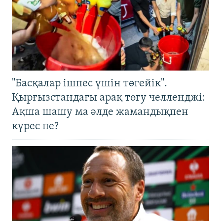
"Басқалар ішпес үшін төгейік".
Қырғызстандағы арақ төгу челленджі:
Ақша шашу ма әлде жамандықпен
күрес пе?