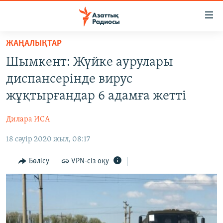
Accessibility
links
Skip
ЖАҢАЛЫҚТАР
to
ЖАҢАЛЫҚТАР
Шымкент: Жүйке аурулары
main
САЯСАТ
content
диспансерінде вирус
AZATTYQTV
Skip
жұқтырғандар 6 адамға жетті
to
ҚАҢТАР ОҚИҒАСЫ
main
Дилара ИСА
АДАМ ҚҰҚЫҚТАРЫ
Navigation
Skip
18 сәуір 2020 жыл, 08:17
ӘЛЕУМЕТ
to
ӘЛЕМ
Бөлісу
VPN-сіз оқу
Search
АРНАЙЫ ЖОБАЛАР
Русский