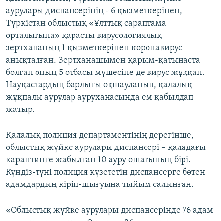
аурулары диспансерінің - 6 қызметкерінен,
Түркістан облыстық «Ұлттық сараптама
орталығына» қарасты вирусологиялық
зертхананың 1 қызметкерінен коронавирус
анықталған. Зертханашымен қарым-қатынаста
болған оның 5 отбасы мүшесіне де вирус жұққан.
Науқастардың барлығы оқшауланып, қалалық
жұқпалы аурулар ауруханасында ем қабылдап
жатыр.
Қалалық полиция департаментінің дерегінше,
облыстық жүйке аурулары диспансері – қаладағы
карантинге жабылған 10 ауру ошағының бірі.
Күндіз-түні полиция күзететін диспансерге бөтен
адамдардың кіріп-шығуына тыйым салынған.
«Облыстық жүйке аурулары диспансерінде 76 адам