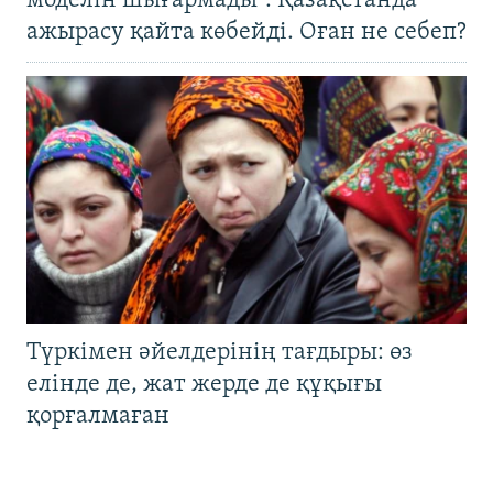
моделін шығармады". Қазақстанда
ажырасу қайта көбейді. Оған не себеп?
Түркімен әйелдерінің тағдыры: өз
елінде де, жат жерде де құқығы
қорғалмаған