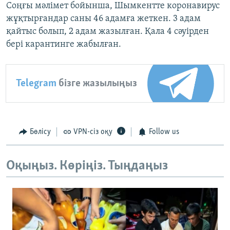
Соңғы мәлімет бойынша, Шымкентте коронавирус
жұқтырғандар саны 46 адамға жеткен. 3 адам
қайтыс болып, 2 адам жазылған. Қала 4 сәуірден
бері карантинге жабылған.
Telegram
бізге жазылыңыз
Бөлісу
VPN-сіз оқу
Follow us
Оқыңыз. Көріңіз. Тыңдаңыз