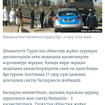
ЖАЗЫЛЫҢЫЗ
Басқа тілдерде
Шымкенттегі блокбекеттердің бірі. 2 сәуір 2020 жыл.
Шымкентте Түркістан облыстық жүйке аурулары
диспансерінің алты медицина қызметкеріне
коронавирус жұққан. Қалада вирус жұққан
медицина қызметкерлерінің саны он адам болды.
Бұл туралы Азаттыққа 17 сәуір күні қалалық
денсаулық сақтау басқармасы мәлімдеді.
Басқарма мәліметінше, қалалық жұқпалы аурулар
ауруханасы жан сақтау бөлімінің – 3
қызметкерінен, Түркістан облыстық жүйке