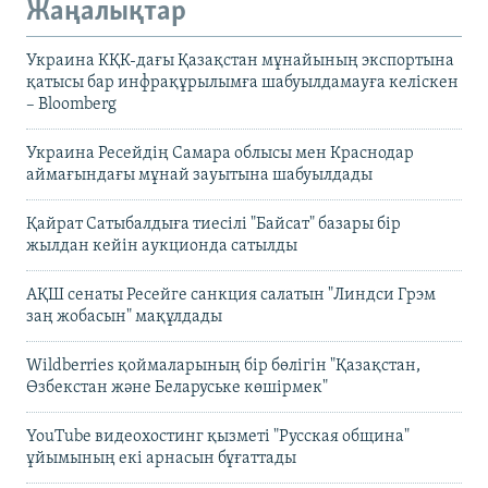
Жаңалықтар
Украина КҚК-дағы Қазақстан мұнайының экспортына
қатысы бар инфрақұрылымға шабуылдамауға келіскен
– Bloomberg
Украина Ресейдің Самара облысы мен Краснодар
аймағындағы мұнай зауытына шабуылдады
Қайрат Сатыбалдыға тиесілі "Байсат" базары бір
жылдан кейін аукционда сатылды
АҚШ сенаты Ресейге санкция салатын "Линдси Грэм
заң жобасын" мақұлдады
Wildberries қоймаларының бір бөлігін "Қазақстан,
Өзбекстан және Беларуське көшірмек"
YouTube видеохостинг қызметі "Русская община"
ұйымының екі арнасын бұғаттады