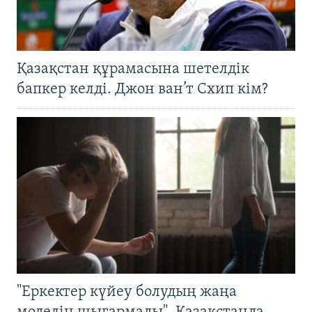
Қазақстан құрамасына шетелдік
бапкер келді. Джон ван’т Схип кім?
"Еркектер күйеу болудың жаңа