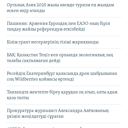
Орталық Азия 2025 жылы әлемде туризм ең жылдам
өскен өңір атанды
Пашинян: Армения Еуроодақ пен ЕАЭО-ның бірін
таңдау жайлы референдум өткізбейді
Білім грант иегерлерінің тізімі жарияланды
БАҚ: Қазақстан Теңіз кен орнында экологиялық заң
талабы сақталмаған дейді
Ресейдің Екатеринбург қаласында дрон шабуылынан
соң Wildberries қоймасы өртенді
Таиландта мектепте біреу қарудан оқ атып, алты адам
қаза тапты
Прокуратура журналист Александра Алёхованың
үкімін жеңілдетуді сұраған