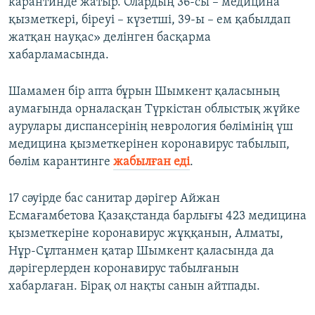
карантинде жатыр. Олардың 36-сы – медицина
қызметкері, біреуі – күзетші, 39-ы – ем қабылдап
жатқан науқас» делінген басқарма
хабарламасында.
Шамамен бір апта бұрын Шымкент қаласының
аумағында орналасқан Түркістан облыстық жүйке
аурулары диспансерінің неврология бөлімінің үш
медицина қызметкерінен коронавирус табылып,
бөлім карантинге
жабылған еді
.
17 сәуірде бас санитар дәрігер Айжан
Есмағамбетова Қазақстанда барлығы 423 медицина
қызметкеріне коронавирус жұққанын, Алматы,
Нұр-Сұлтанмен қатар Шымкент қаласында да
дәрігерлерден коронавирус табылғанын
хабарлаған. Бірақ ол нақты санын айтпады.