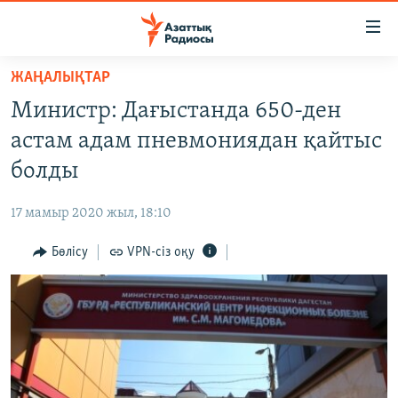
Accessibility
links
Skip
ЖАҢАЛЫҚТАР
to
ЖАҢАЛЫҚТАР
Министр: Дағыстанда 650-ден
main
САЯСАТ
content
астам адам пневмониядан қайтыс
AZATTYQTV
Skip
болды
to
ҚАҢТАР ОҚИҒАСЫ
main
17 мамыр 2020 жыл, 18:10
АДАМ ҚҰҚЫҚТАРЫ
Navigation
Skip
Бөлісу
VPN-сіз оқу
ӘЛЕУМЕТ
to
ӘЛЕМ
Search
АРНАЙЫ ЖОБАЛАР
Русский