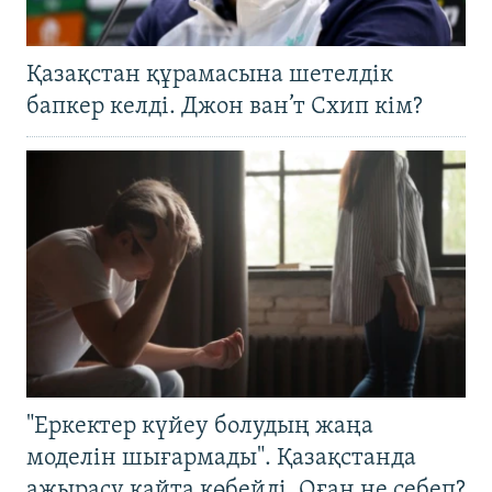
Қазақстан құрамасына шетелдік
бапкер келді. Джон ван’т Схип кім?
"Еркектер күйеу болудың жаңа
моделін шығармады". Қазақстанда
ажырасу қайта көбейді. Оған не себеп?