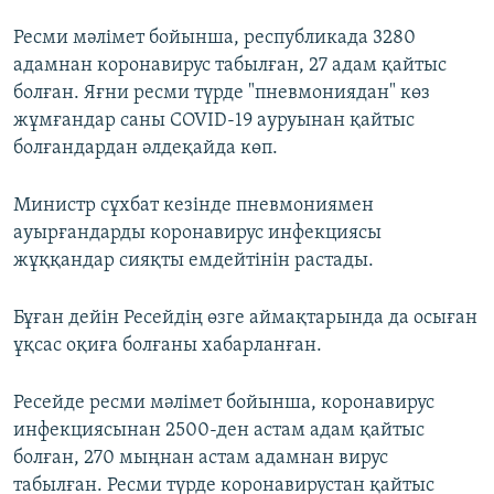
Ресми мәлімет бойынша, республикада 3280
адамнан коронавирус табылған, 27 адам қайтыс
болған. Яғни ресми түрде "пневмониядан" көз
жұмғандар саны COVID-19 ауруынан қайтыс
болғандардан әлдеқайда көп.
Министр сұхбат кезінде пневмониямен
ауырғандарды коронавирус инфекциясы
жұққандар сияқты емдейтінін растады.
Бұған дейін Ресейдің өзге аймақтарында да осыған
ұқсас оқиға болғаны хабарланған.
Ресейде ресми мәлімет бойынша, коронавирус
инфекциясынан 2500-ден астам адам қайтыс
болған, 270 мыңнан астам адамнан вирус
табылған. Ресми түрде коронавирустан қайтыс