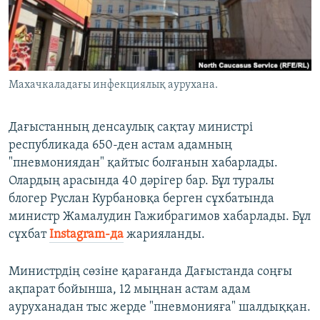
ЖАЗЫЛЫҢЫЗ
Басқа тілдерде
Махачкаладағы инфекциялық аурухана.
Дағыстанның денсаулық сақтау министрі
республикада 650-ден астам адамның
"пневмониядан" қайтыс болғанын хабарлады.
Олардың арасында 40 дәрігер бар. Бұл туралы
блогер Руслан Курбановқа берген сұхбатында
министр Жамалудин Гажибрагимов хабарлады. Бұл
сұхбат
Instagram-да
жарияланды.
Министрдің сөзіне қарағанда Дағыстанда соңғы
ақпарат бойынша, 12 мыңнан астам адам
ауруханадан тыс жерде "пневмонияға" шалдыққан.