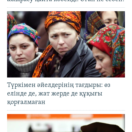
Түркімен әйелдерінің тағдыры: өз
елінде де, жат жерде де құқығы
қорғалмаған