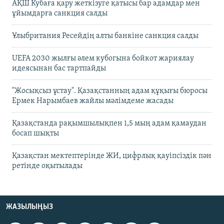
АҚШ Кубаға қару жеткізуге қатысы бар адамдар мен
ұйымдарға санкция салды
Ұлыбритания Ресейдің алты банкіне санкция салды
UEFA 2030 жылғы әлем кубогына бойкот жариялау
идеясынан бас тартпайды
"Жосықсыз ұстау". Қазақстанның адам құқығы бюросы
Ермек Нарымбаев жайлы мәлімдеме жасады
Қазақстанда рақымшылықпен 1,5 мың адам қамаудан
босап шықты
Қазақстан мектептерінде ЖИ, цифрлық қауіпсіздік пән
ретінде оқытылады
ЖАЗЫЛЫҢЫЗ