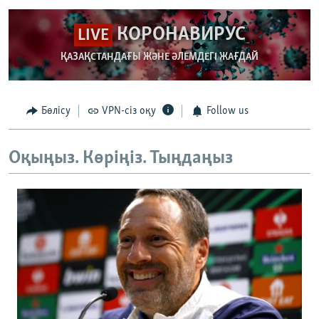
КОРОНАВИРУС
LIVE
ҚАЗАҚСТАНДАҒЫ ЖӘНЕ ӘЛЕМДЕГІ ЖАҒДАЙ
Бөлісу
VPN-сіз оқу
Follow us
Оқыңыз. Көріңіз. Тыңдаңыз