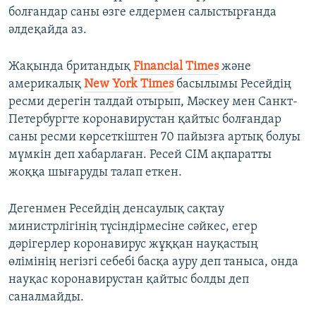
болғандар саны өзге елдермен салыстырғанда
әлдеқайда аз.
Жақында британдық
Financial Times
және
америкалық
New York Times
басылымы Ресейдің
ресми дерегін талдай отырып, Мәскеу мен Санкт-
Петербургте коронавирустан қайтыс болғандар
саны ресми көрсеткіштен 70 пайызға артық болуы
мүмкін деп хабарлаған. Ресей СІМ ақпаратты
жоққа шығаруды талап еткен.
Дегенмен Ресейдің денсаулық сақтау
министрлігінің түсіндірмесіне сәйкес, егер
дәрігерлер коронавирус жұққан науқастың
өлімінің негізгі себебі басқа ауру деп таныса, онда
науқас коронавирустан қайтыс болды деп
саналмайды.