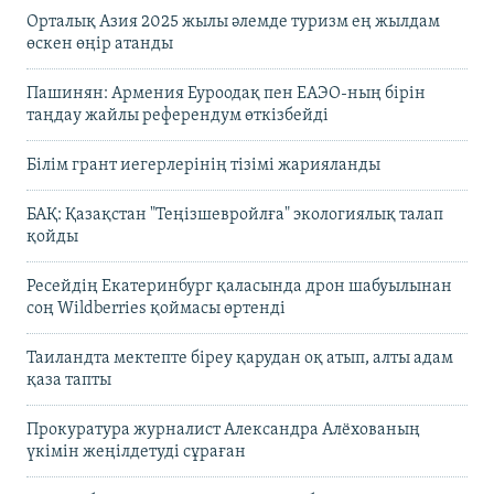
Орталық Азия 2025 жылы әлемде туризм ең жылдам
өскен өңір атанды
Пашинян: Армения Еуроодақ пен ЕАЭО-ның бірін
таңдау жайлы референдум өткізбейді
Білім грант иегерлерінің тізімі жарияланды
БАҚ: Қазақстан "Теңізшевройлға" экологиялық талап
қойды
Ресейдің Екатеринбург қаласында дрон шабуылынан
соң Wildberries қоймасы өртенді
Таиландта мектепте біреу қарудан оқ атып, алты адам
қаза тапты
Прокуратура журналист Александра Алёхованың
үкімін жеңілдетуді сұраған