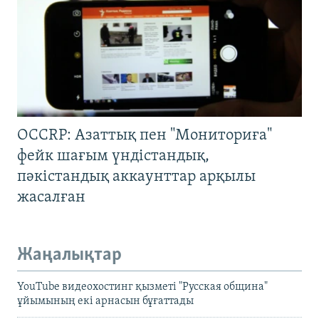
OCCRP: Азаттық пен "Мониториға"
фейк шағым үндістандық,
пәкістандық аккаунттар арқылы
жасалған
Жаңалықтар
YouTube видеохостинг қызметі "Русская община"
ұйымының екі арнасын бұғаттады