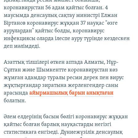
Қазақстанда ресми мәлімет бойынша,
коронавирустан 56 адам қайтыс болған. 4
маусымда денсаулық сақтау министрі Елжан
Біртанов коронавирус жұққан 37 науқас "өзге
аурулардан" қайтыс болды, коронавирус
инфекциясы оларда ілеспе ауру түрінде кездескен
деп мәлімдеді.
Азаттық тілшілері өткен аптада Алматы, Нұр-
Сұлтан және Шымкентте коронавирустан көз
жұмған адамдар туралы ресми дерек пен вирус
жұқтырғандар зиратына жерленгендер саны
арасында
айырмашылық барын анықтаған
болатын.
Әлем елдерінің басым бөлігі коронавирус жұққан
қайтыс болған барлық науқастарды негізгі
статистикаға енгізеді. Дүниежүзілік денсаулық