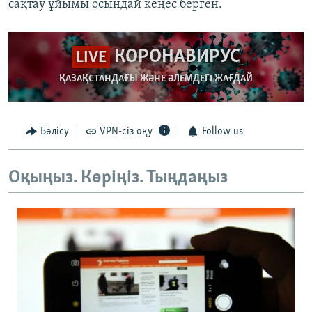
сақтау ұйымы осындай кеңес берген.
КОРОНАВИРУС
LIVE
ҚАЗАҚСТАНДАҒЫ ЖӘНЕ ӘЛЕМДЕГІ ЖАҒДАЙ
Бөлісу
VPN-сіз оқу
Follow us
Оқыңыз. Көріңіз. Тыңдаңыз