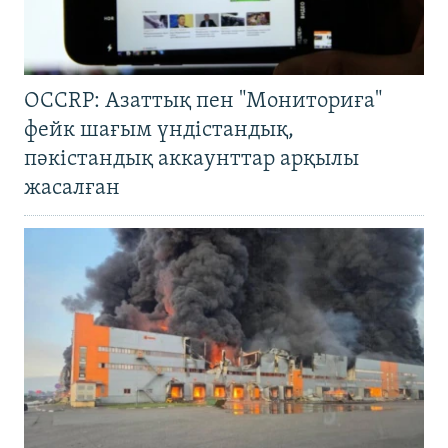
OCCRP: Азаттық пен "Мониториға"
фейк шағым үндістандық,
пәкістандық аккаунттар арқылы
жасалған