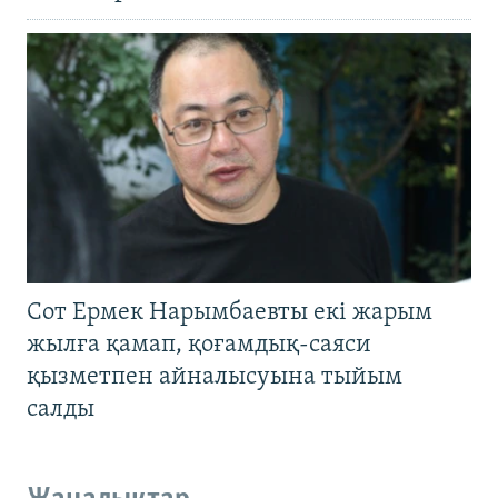
Сот Ермек Нарымбаевты екі жарым
жылға қамап, қоғамдық-саяси
қызметпен айналысуына тыйым
салды