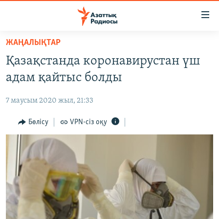
Accessibility
links
Skip
ЖАҢАЛЫҚТАР
to
ЖАҢАЛЫҚТАР
Қазақстанда коронавирустан үш
main
САЯСАТ
content
адам қайтыс болды
AZATTYQTV
Skip
to
7 маусым 2020 жыл, 21:33
ҚАҢТАР ОҚИҒАСЫ
main
АДАМ ҚҰҚЫҚТАРЫ
Бөлісу
VPN-сіз оқу
Navigation
Skip
ӘЛЕУМЕТ
to
ӘЛЕМ
Search
АРНАЙЫ ЖОБАЛАР
Русский