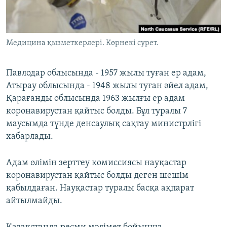
ЖАЗЫЛЫҢЫЗ
Медицина қызметкерлері. Көрнекі сурет.
Басқа тілдерде
Павлодар облысында - 1957 жылы туған ер адам,
Атырау облысында - 1948 жылы туған әйел адам,
Қарағанды облысында 1963 жылғы ер адам
коронавирустан қайтыс болды. Бұл туралы 7
маусымда түнде денсаулық сақтау министрлігі
хабарлады.
Адам өлімін зерттеу комиссиясы науқастар
коронавирустан қайтыс болды деген шешім
қабылдаған. Науқастар туралы басқа ақпарат
айтылмайды.