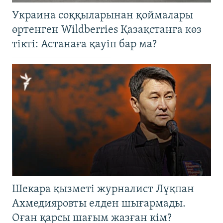
Украина соққыларынан қоймалары
өртенген Wildberries Қазақстанға көз
тікті: Астанаға қауіп бар ма?
Шекара қызметі журналист Лұқпан
Ахмедияровты елден шығармады.
Оған қарсы шағым жазған кім?