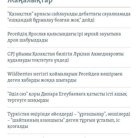
Жаңалықтар
"Қазақстан" арнасы сайлауалды дебаттағы сауалнамада
"ешқандай бұрмалау болған жоқ" дейді
Ресейдің Ярослав қаласындағы ірі мұнай зауытына
дрон шабуылдады
CPJ ұйымы Қазақстан билігін Лұқпан Ахмедияровты
қудалауды тоқтатуға үндеді
Wildberries негізгі қоймаларын Ресейден көшірмек
деген хабарды жоққа шығарды
"Әділ сөз" қоры Динара Егеубаеваға қатысты істі ашық
тергеуге шақырды
Түркістан өңірінде әйелдерді – "ұрғашылар", әншілерді
– "шайтанның азаншысы" деген тұрғын ұсталып, іс
қозғалды