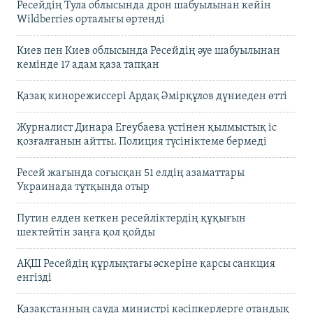
Ресейдің Тула облысында дрон шабуылынан кейін
Wildberries орталығы өртенді
Киев пен Киев облысында Ресейдің әуе шабуылынан
кемінде 17 адам қаза тапқан
Қазақ кинорежиссері Ардақ Әмірқұлов дүниеден өтті
Журналист Динара Егеубаева үстінен қылмыстық іс
қозғалғанын айтты. Полиция түсініктеме бермеді
Ресей жағында соғысқан 51 елдің азаматтары
Украинада тұтқында отыр
Путин елден кеткен ресейліктердің құқығын
шектейтін заңға қол қойды
АҚШ Ресейдің құрлықтағы әскеріне қарсы санкция
енгізді
Қазақстанның сауда министрі кәсіпкерлерге отандық