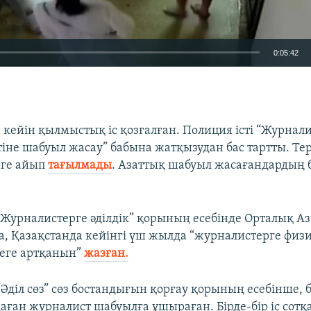
0:05:42
EMBED
 кейін қылмыстық іс қозғалған. Полиция істі “Журнал
іне шабуыл жасау” бабына жатқызудан бас тартты. Тер
мге айып
тағылмады
. Азаттық шабуыл жасағандардың б
Журналистерге әділдік” қорының есебінде Орталық Аз
, Қазақстанда кейінгі үш жылда “журналистерге физ
еге артқанын”
жазған.
“Әділ сөз” сөз бостандығын қорғау қорының есебінше,
аған журналист шабуылға ұшыраған. Бірде-бір іс сотқ