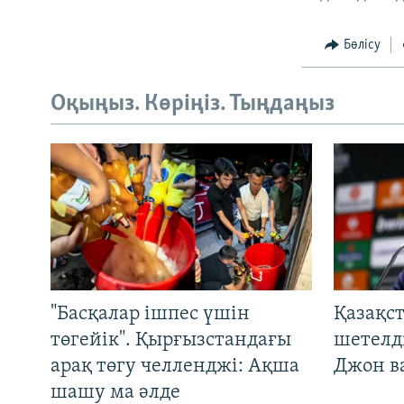
Бөлісу
Оқыңыз. Көріңіз. Тыңдаңыз
"Басқалар ішпес үшін
Қазақс
төгейік". Қырғызстандағы
шетелді
арақ төгу челленджі: Ақша
Джон ва
шашу ма әлде