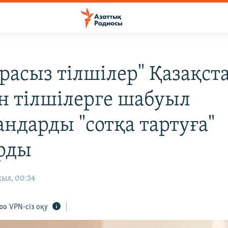
расыз тілшілер" Қазақст
ін тілшілерге шабуыл
андарды "сотқа тартуға"
рды
жыл, 00:34
VPN-сіз оқу