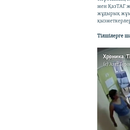
мен ҚазТАГ ж
жұдырық жұм
қызметкерлер
Тілшілерге ш
Хроника. 
(c)
Азат Еуро