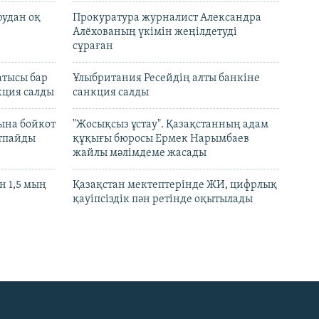
рудан оқ
Прокуратура журналист Александра
Алёхованың үкімін жеңілдетуді
сұраған
атысы бар
Ұлыбритания Ресейдің алты банкіне
кция салды
санкция салды
ына бойкот
"Жосықсыз ұстау". Қазақстанның адам
ртпайды
құқығы бюросы Ермек Нарымбаев
жайлы мәлімдеме жасады
 1,5 мың
Қазақстан мектептерінде ЖИ, цифрлық
қауіпсіздік пән ретінде оқытылады