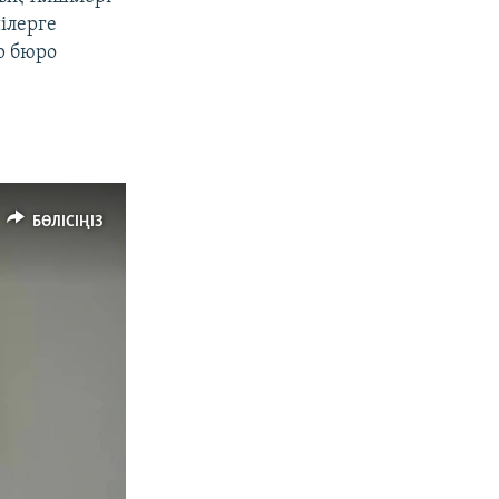
ілерге
р бюро
БӨЛІСІҢІЗ