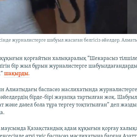
нде журналистерге шабуыл жасаған белгісіз әйелдер. Алматы,
 құқығын қорғайтын халықаралық “Шекарасыз тілшіл
лігін бір жыл бұрын журналистерге шабуылдағандарды
а”
шақырды.
ын Алматыдағы баспасөз маслихатында журналистерг
әйелдердің бірде-бірі жауапқа тартылған жоқ. Шабуы
т және дәлел бола тұра тергеу тоқтатылған” деп жазды
а.
 маусымда Қазақстандық адам құқығын қорғау халық
ңсесінде өтуі тиіс баспасөз мәслихатына барған Азатт