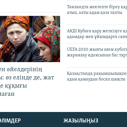
Таиландта мектепте біреу қа
атып, алты адам қаза тапты
АҚШ Кубаға қару жеткізуге қ
адамдар мен ұйымдарға сан
UEFA 2030 жылғы әлем кубог
жариялау идеясынан бас та
ен әйелдерінің
Қазақстанда рақымшылықпен
: өз елінде де, жат
адам қамаудан босап шықты
де құқығы
маған
БӨЛІМДЕР
ЖАЗЫЛЫҢЫЗ