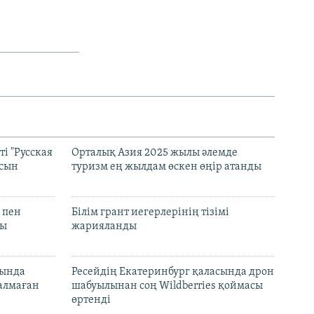
і "Русская
Орталық Азия 2025 жылы әлемде
асын
туризм ең жылдам өскен өңір атанды
 пен
Білім грант иегерлерінің тізімі
лы
жарияланды
нында
Ресейдің Екатеринбург қаласында дрон
талмаған
шабуылынан соң Wildberries қоймасы
өртенді