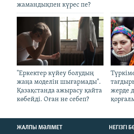
жамандықпен күрес пе?
"Еркектер күйеу болудың
Түркім
жаңа моделін шығармады".
тағдыры
Қазақстанда ажырасу қайта
жерде 
көбейді. Оған не себеп?
қорғал
ЖАЛПЫ МӘЛІМЕТ
НЕГІЗГІ 