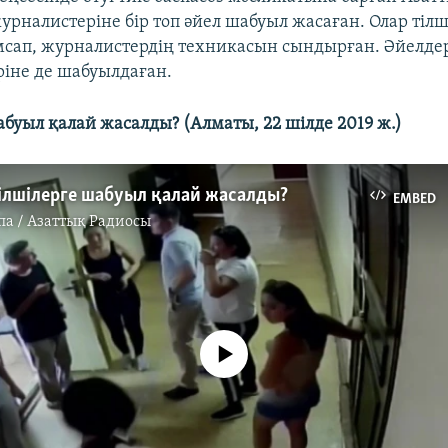
урналистеріне бір топ әйел шабуыл жасаған. Олар тілш
сап, журналистердің техникасын сындырған. Әйелде
іне де шабуылдаған.
абуыл қалай жасалды? (Алматы, 22 шілде 2019 ж.)
Тілшілерге шабуыл қалай жасалды?
EMBED
па / Азаттық Радиосы
No media source currently available