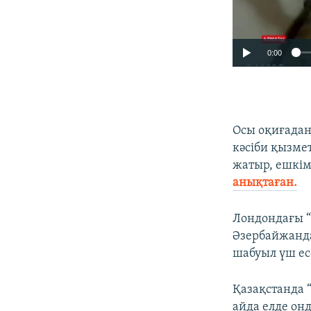
0:00
Осы оқиғадан
кәсіби қызмет
жатыр, ешкі
анықтаған.
Лондондағы “
Әзербайжанда
шабуыл үш ес
Қазақстанда 
айда елде онд