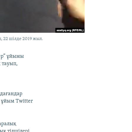
 22 шілде 2019 жыл.
ер” ұйымы
 тауып,
е
лдағандар
 ұйым Twitter
аралық
ық тілшілері