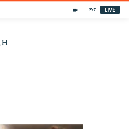
LIVE
РУС
ан