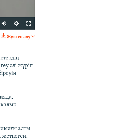
Жүктеп алу
БӨЛІСІҢІЗ
истердің
геу әлі жүріп
іреуін
ияда,
px
width
икалық
 биылғы алты
а жетпеген.