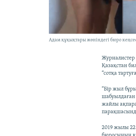
Адам құқықтары жөніндегі бюро кеңсесі
Журналистер
Қазақстан би
“сотқа тартуғ
“Бір жыл бұр
шабуылдаған 
жайлы ақпара
парақшасынд
2019 жылы 22
бюросының ке