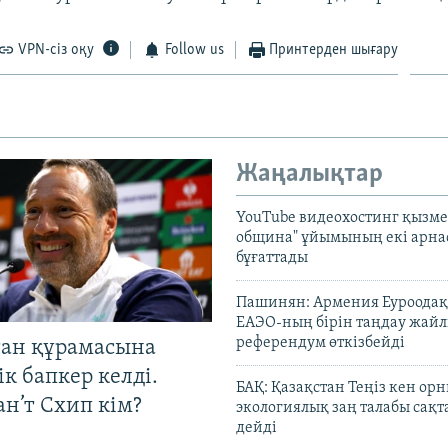
VPN-сіз оқу
Follow us
Принтерден шығару
Жаңалықтар
YouTube видеохостинг қызмет
община" ұйымының екі арн
бұғаттады
Пашинян: Армения Еуроодақ
ЕАЭО-ның бірін таңдау жай
референдум өткізбейді
тан құрамасына
к бапкер келді.
БАҚ: Қазақстан Теңіз кен ор
н’т Схип кім?
экологиялық заң талабы сақ
дейді