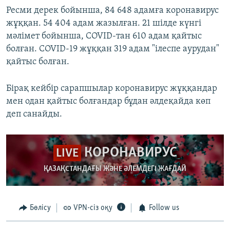
Ресми дерек бойынша, 84 648 адамға коронавирус
жұққан. 54 404 адам жазылған. 21 шілде күнгі
мәлімет бойынша, COVID-тан 610 адам қайтыс
болған. COVID-19 жұққан 319 адам "ілеспе аурудан"
қайтыс болған.
Бірақ кейбір сарапшылар коронавирус жұққандар
мен одан қайтыс болғандар бұдан әлдеқайда көп
деп санайды.
КОРОНАВИРУС
LIVE
ҚАЗАҚСТАНДАҒЫ ЖӘНЕ ӘЛЕМДЕГІ ЖАҒДАЙ
Бөлісу
VPN-сіз оқу
Follow us