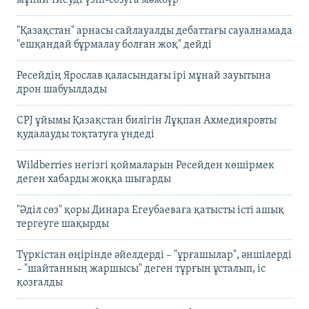
"Қазақстан" арнасы сайлауалды дебаттағы сауалнамада
"ешқандай бұрмалау болған жоқ" дейді
Ресейдің Ярослав қаласындағы ірі мұнай зауытына
дрон шабуылдады
CPJ ұйымы Қазақстан билігін Лұқпан Ахмедияровты
қудалауды тоқтатуға үндеді
Wildberries негізгі қоймаларын Ресейден көшірмек
деген хабарды жоққа шығарды
"Әділ сөз" қоры Динара Егеубаеваға қатысты істі ашық
тергеуге шақырды
Түркістан өңірінде әйелдерді – "ұрғашылар", әншілерді
– "шайтанның жаршысы" деген тұрғын ұсталып, іс
қозғалды