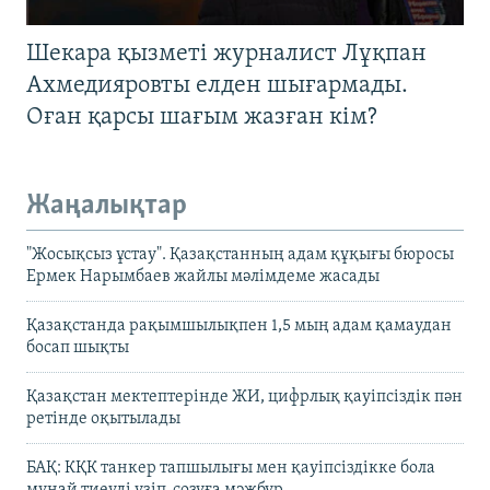
Шекара қызметі журналист Лұқпан
Ахмедияровты елден шығармады.
Оған қарсы шағым жазған кім?
Жаңалықтар
"Жосықсыз ұстау". Қазақстанның адам құқығы бюросы
Ермек Нарымбаев жайлы мәлімдеме жасады
Қазақстанда рақымшылықпен 1,5 мың адам қамаудан
босап шықты
Қазақстан мектептерінде ЖИ, цифрлық қауіпсіздік пән
ретінде оқытылады
БАҚ: КҚК танкер тапшылығы мен қауіпсіздікке бола
мұнай тиеуді үзіп-созуға мәжбүр