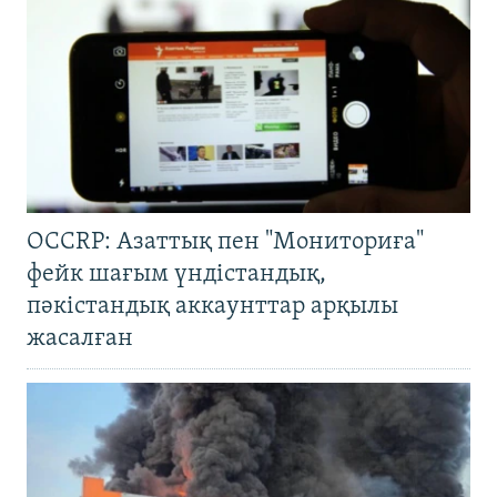
OCCRP: Азаттық пен "Мониториға"
фейк шағым үндістандық,
пәкістандық аккаунттар арқылы
жасалған