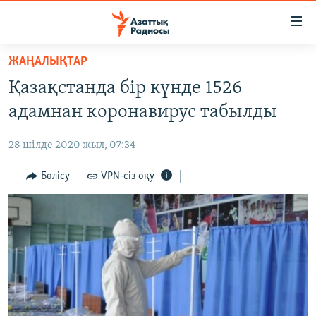
Accessibility
links
Skip
ЖАҢАЛЫҚТАР
to
ЖАҢАЛЫҚТАР
Қазақстанда бір күнде 1526
main
САЯСАТ
content
адамнан коронавирус табылды
AZATTYQTV
Skip
to
28 шілде 2020 жыл, 07:34
ҚАҢТАР ОҚИҒАСЫ
main
АДАМ ҚҰҚЫҚТАРЫ
Бөлісу
VPN-сіз оқу
Navigation
Skip
ӘЛЕУМЕТ
to
ӘЛЕМ
Search
АРНАЙЫ ЖОБАЛАР
Русский