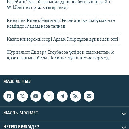
Ресейдің Тула облысында дрон шабуылынан кейін
Wildberries орталығы өртенді
Киев пен Киев облысында Ресейдің әуе шабуылынан
кемінде 17 адам қаза тапқан
Қазақ кинорежиссері Ардақ Әмірқұлов дүниеден өтті
Журналист Динара Егеубаева үстінен қылмыстық іс
қозғалғанын айтты. Полиция түсініктеме бермеді
ЖАЗЫЛЫҢЫЗ
ЖАЛПЫ МӘЛІМЕТ
НЕГІЗГІ БӨЛІМДЕР