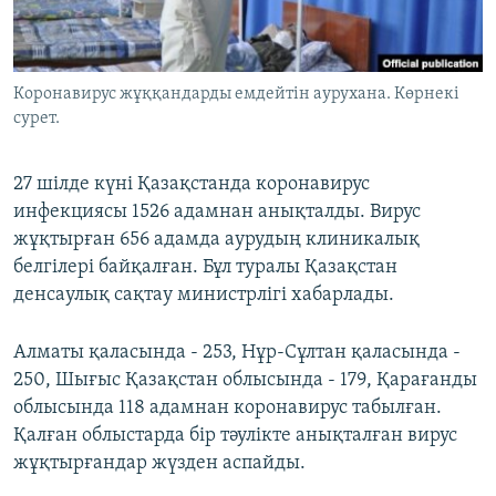
ЖАЗЫЛЫҢЫЗ
Коронавирус жұққандарды емдейтін аурухана. Көрнекі
сурет.
Басқа тілдерде
27 шілде күні Қазақстанда коронавирус
инфекциясы 1526 адамнан анықталды. Вирус
жұқтырған 656 адамда аурудың клиникалық
белгілері байқалған. Бұл туралы Қазақстан
денсаулық сақтау министрлігі хабарлады.
Алматы қаласында - 253, Нұр-Cұлтан қаласында -
250, Шығыс Қазақстан облысында - 179, Қарағанды
облысында 118 адамнан коронавирус табылған.
Қалған облыстарда бір тәулікте анықталған вирус
жұқтырғандар жүзден аспайды.