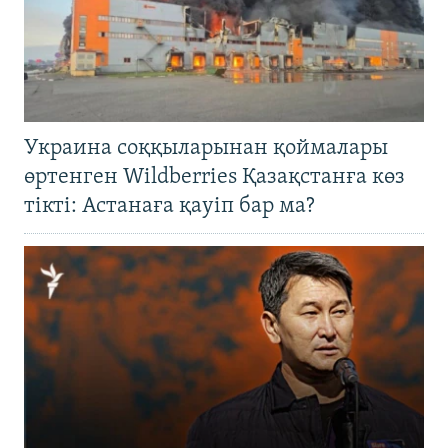
Украина соққыларынан қоймалары
өртенген Wildberries Қазақстанға көз
тікті: Астанаға қауіп бар ма?