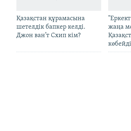
ЖАЗЫЛЫҢЫЗ
Қазақстан құрамасына
"Еркек
шетелдік бапкер келді.
жаңа м
Джон ван’т Схип кім?
Қазақс
Басқа тілдерде
көбейді
Түркімен әйелдерінің
OCCRP:
тағдыры: өз елінде де, жат
"Монит
жерде де құқығы
үндіст