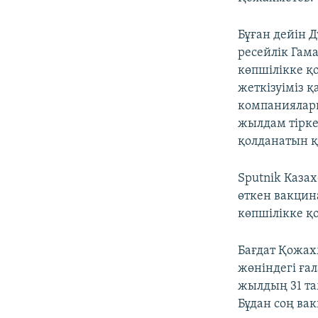
Бұған дейін 
ресейлік Гам
көпшілікке қо
жеткізуіміз 
компаниялары
жылдам тірке
қолданатын қа
Sputnik Казах
өткен вакцин
көпшілікке қ
Бағдат Қожах
жөніндегі ға
жылдың 31 та
Бұдан соң ва