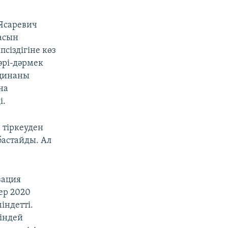
 Ясаревич
насын
псіздігіне көз
әрі-дәрмек
кцинаны
на
і.
 тіркеуден
бастайды. Ал
зация
ер 2020
індетті.
індей