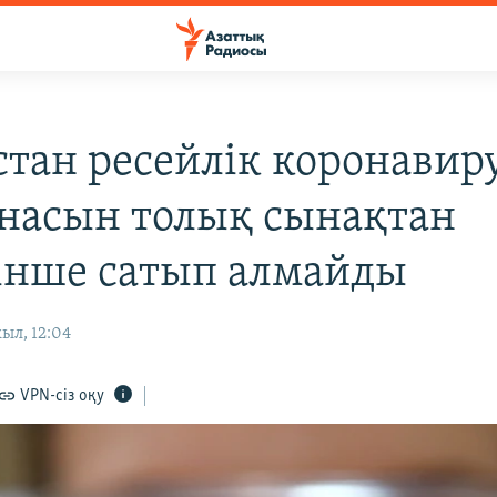
стан ресейлік коронавир
насын толық сынақтан
інше сатып алмайды
ыл, 12:04
VPN-сіз оқу