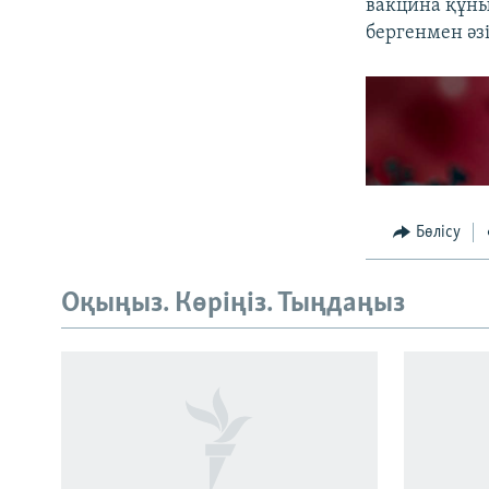
вакцина құнын
бергенмен әз
Бөлісу
Оқыңыз. Көріңіз. Тыңдаңыз
Русский