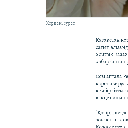
Көрнекі сурет.
Қазақстан ко
сатып алмайд
Sputnik Казах
хабарланған 
Осы аптада Р
коронавирус 
кейбір батыс
вакцинаның қа
"Қазіргі кезд
жасасқан жоқ,
Қожахметов.