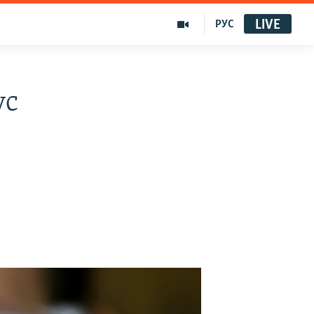
LIVE
РУС
ус