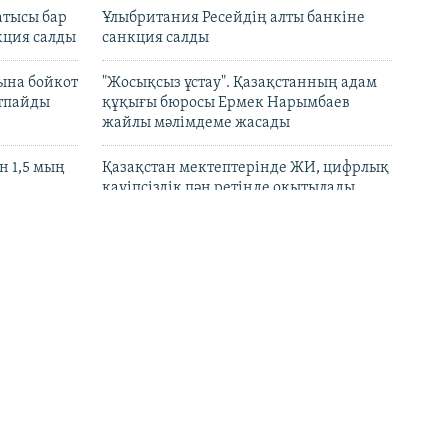
атысы бар
Ұлыбритания Ресейдің алты банкіне
кция салды
санкция салды
ына бойкот
"Жосықсыз ұстау". Қазақстанның адам
ртпайды
құқығы бюросы Ермек Нарымбаев
жайлы мәлімдеме жасады
 1,5 мың
Қазақстан мектептерінде ЖИ, цифрлық
қауіпсіздік пән ретінде оқытылады
 мен
"Қазақстан" арнасы сайлауалды
ді үзіп-
дебаттағы сауалнамада "ешқандай
бұрмалау болған жоқ" дейді
ы ірі
CPJ ұйымы Қазақстан билігін Лұқпан
лдады
Ахмедияровты қудалауды тоқтатуға
үндеді
рын
"Әділ сөз" қоры Динара Егеубаеваға
барды
қатысты істі ашық тергеуге шақырды