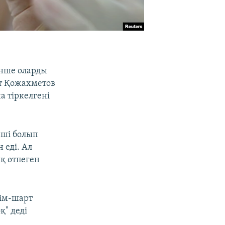
інше оларды
ат Қожахметов
а тіркелгені
нші болып
 еді. Ал
қ өтпеген
сім-шарт
қ" деді