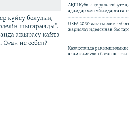
АҚШ Кубаға қару жеткізуге қ
адамдар мен ұйымдарға сан
тер күйеу болудың
UEFA 2030 жылғы әлем кубог
оделін шығармады".
жариялау идеясынан бас та
танда ажырасу қайта
. Оған не себеп?
Қазақстанда рақымшылықпен
адам қамаудан босап шықты
БАҚ: КҚК танкер тапшылығы
қауіпсіздікке бола мұнай тиеу
созуға мәжбүр
Ресейдің Ярослав қаласындағ
мұнай зауытына дрон шабуы
 Азаттық пен
Wildberries негізгі қоймала
ориға" фейк шағым
Ресейден көшірмек деген ха
андық, пәкістандық
жоққа шығарды