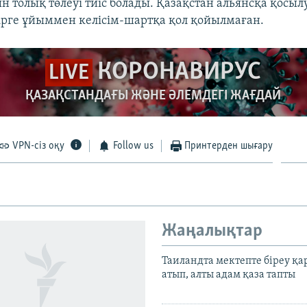
 толық төлеуі тиіс болады. Қазақстан альянсқа қосылу
ірге ұйыммен келісім-шартқа қол қойылмаған.
КОРОНАВИРУС
LIVE
ҚАЗАҚСТАНДАҒЫ ЖӘНЕ ӘЛЕМДЕГІ ЖАҒДАЙ
VPN-сіз оқу
Follow us
Принтерден шығару
Жаңалықтар
Таиландта мектепте біреу қа
атып, алты адам қаза тапты