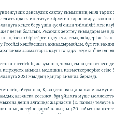
Дүниежүзілік денсаулық сақтау ұйымының өкілі Тарик
алея атындағы институт әзірлеген коронавирус вакци
лдануға кеңес беру үшін әуелі оның тиімділігі мен қауі
қажет деген болатын. Ресейлік зерттеу ұйымдары мен д
ның басын біріктірген қауымдастық өкілдері де "ва
у Ресейді көшбасшыға айналдырмайды, бұл тек вакци
рапайым азаматтарға қауіп төндіруі мүмкін" деген ед
стан агенттігінің жазуынша, толық сынақтан өтпесе де
а қыркүйек айында медицина қызметкерлеріне егіле 
олдануға 2021 жылдың қаңтар айында беріледі.
метовтің айтуынша, Қазақстан вакцина және иммуни
ламдық альянсқа қосылса, бұл ұйымға мүше мемлекетт
мызына дейін алғашқы жарнасын (15 пайыз) төлеуге м
кцинаның жетуіне қарай халықтың 20 пайызына жетет