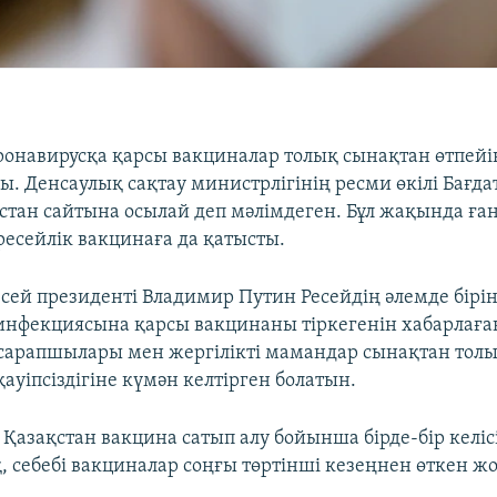
ронавирусқа қарсы вакциналар толық сынақтан өтпей
ы. Денсаулық сақтау министрлігінің ресми өкілі Бағд
стан сайтына осылай деп мәлімдеген. Бұл жақында ған
ресейлік вакцинаға да қатысты.
есей президенті Владимир Путин Ресейдің әлемде бірі
инфекциясына қарсы вакцинаны тіркегенін хабарлаған
 сарапшылары мен жергілікті мамандар сынақтан толы
уіпсіздігіне күмән келтірген болатын.
е Қазақстан вакцина сатып алу бойынша бірде-бір келі
 себебі вакциналар соңғы төртінші кезеңнен өткен жо