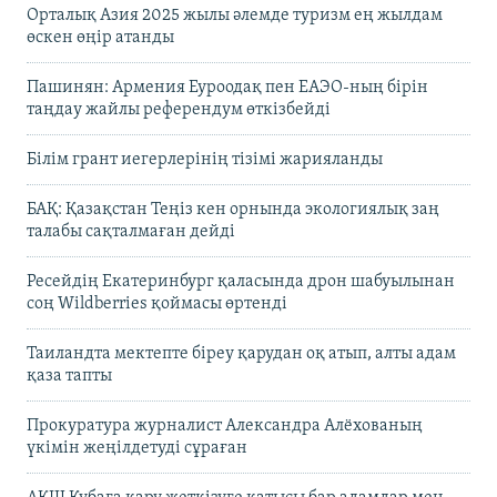
Орталық Азия 2025 жылы әлемде туризм ең жылдам
өскен өңір атанды
Пашинян: Армения Еуроодақ пен ЕАЭО-ның бірін
таңдау жайлы референдум өткізбейді
Білім грант иегерлерінің тізімі жарияланды
БАҚ: Қазақстан Теңіз кен орнында экологиялық заң
талабы сақталмаған дейді
Ресейдің Екатеринбург қаласында дрон шабуылынан
соң Wildberries қоймасы өртенді
Таиландта мектепте біреу қарудан оқ атып, алты адам
қаза тапты
Прокуратура журналист Александра Алёхованың
үкімін жеңілдетуді сұраған