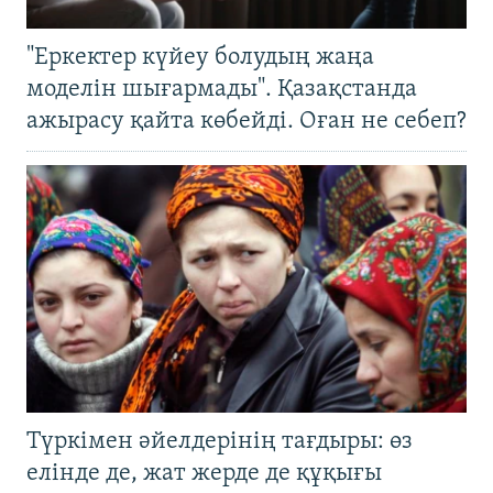
"Еркектер күйеу болудың жаңа
моделін шығармады". Қазақстанда
ажырасу қайта көбейді. Оған не себеп?
Түркімен әйелдерінің тағдыры: өз
елінде де, жат жерде де құқығы