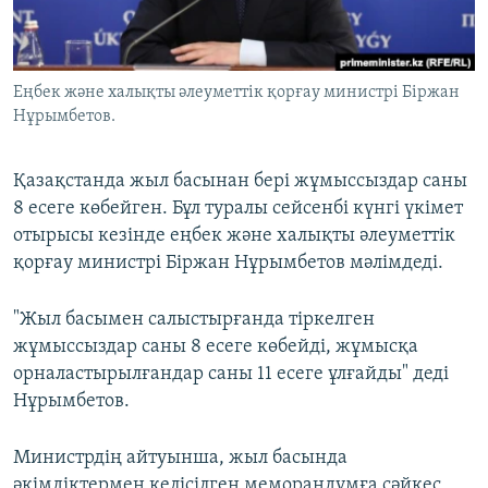
ЖАЗЫЛЫҢЫЗ
Еңбек және халықты әлеуметтік қорғау министрі Біржан
Нұрымбетов.
Басқа тілдерде
Қазақстанда жыл басынан бері жұмыссыздар саны
8 есеге көбейген. Бұл туралы сейсенбі күнгі үкімет
отырысы кезінде еңбек және халықты әлеуметтік
қорғау министрі Біржан Нұрымбетов мәлімдеді.
"Жыл басымен салыстырғанда тіркелген
жұмыссыздар саны 8 есеге көбейді, жұмысқа
орналастырылғандар саны 11 есеге ұлғайды" деді
Нұрымбетов.
Министрдің айтуынша, жыл басында
әкімдіктермен келісілген меморандумға сәйкес,