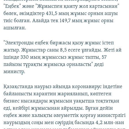
"Еңбек" және "Жұмыспен қамту жол картасынан"
бөлек, әкімдіктер 431,5 мың жұмыс орнын ашуы
тиіс болған. Алайда тек 149,7 мың жұмыс орны
ашылған.
"Электронды еңбек биржасы қызу жұмыс істеп
жатыр. Жұмыстар саны 8,5 есеге ұлғайды. Жеті ай
ішінде 330 мың жұмыссыз жұмыс тапты, 57
пайызы тұрақты жұмысқа орналасты" деді
министр.
Қазақстанда наурыз айында коронавирус індетіне
байланысты карантин жарияланып, көптеген
бизнес нысандары жұмысын уақытша тоқтатқан
еді, кейбірі жұмысынан айрылды. Бұған дейін
еңбек және халықты әлеуметтік қорғау министрлігі
наурыздың соңы мен сәуірдің басында 4,2 млн-нан