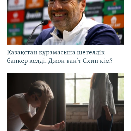
Қазақстан құрамасына шетелдік
бапкер келді. Джон ван’т Схип кім?