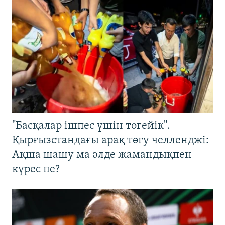
"Басқалар ішпес үшін төгейік".
Қырғызстандағы арақ төгу челленджі:
Ақша шашу ма әлде жамандықпен
күрес пе?