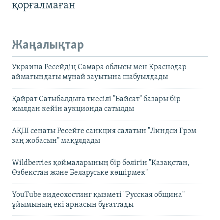
қорғалмаған
Жаңалықтар
Украина Ресейдің Самара облысы мен Краснодар
аймағындағы мұнай зауытына шабуылдады
Қайрат Сатыбалдыға тиесілі "Байсат" базары бір
жылдан кейін аукционда сатылды
АҚШ сенаты Ресейге санкция салатын "Линдси Грэм
заң жобасын" мақұлдады
Wildberries қоймаларының бір бөлігін "Қазақстан,
Өзбекстан және Беларуське көшірмек"
YouTube видеохостинг қызметі "Русская община"
ұйымының екі арнасын бұғаттады