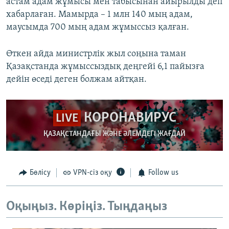
астам адам жұмысы мен табысынан айырылды деп
хабарлаған. Мамырда – 1 млн 140 мың адам,
маусымда 700 мың адам жұмыссыз қалған.
Өткен айда министрлік жыл соңына таман
Қазақстанда жұмыссыздық деңгейі 6,1 пайызға
дейін өседі деген болжам айтқан.
КОРОНАВИРУС
LIVE
ҚАЗАҚСТАНДАҒЫ ЖӘНЕ ӘЛЕМДЕГІ ЖАҒДАЙ
Бөлісу
VPN-сіз оқу
Follow us
Оқыңыз. Көріңіз. Тыңдаңыз