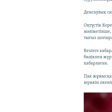
Денсаулық са
Оңтүстік Кор
мәліметінше, 
тығыз шоғырл
Reuters хаба
билікпен жүр
хабарлаған.
Пак жұмысқа 
мүмкін екенін