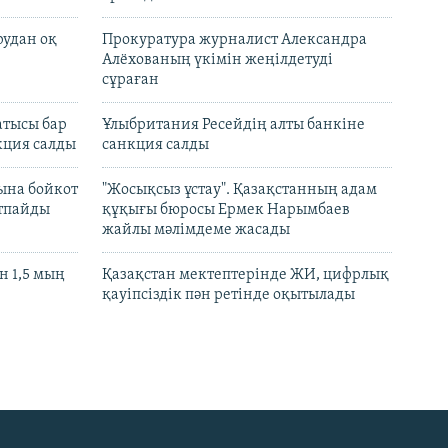
рудан оқ
Прокуратура журналист Александра
Алёхованың үкімін жеңілдетуді
сұраған
атысы бар
Ұлыбритания Ресейдің алты банкіне
кция салды
санкция салды
ына бойкот
"Жосықсыз ұстау". Қазақстанның адам
ртпайды
құқығы бюросы Ермек Нарымбаев
жайлы мәлімдеме жасады
 1,5 мың
Қазақстан мектептерінде ЖИ, цифрлық
қауіпсіздік пән ретінде оқытылады