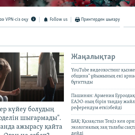
VPN-сіз оқу
Follow us
Принтерден шығару
Жаңалықтар
YouTube видеохостинг қызмет
община" ұйымының екі арн
бұғаттады
Пашинян: Армения Еуроодақ
ЕАЭО-ның бірін таңдау жай
референдум өткізбейді
тер күйеу болудың
оделін шығармады".
БАҚ: Қазақстан Теңіз кен ор
танда ажырасу қайта
экологиялық заң талабы сақ
дейді