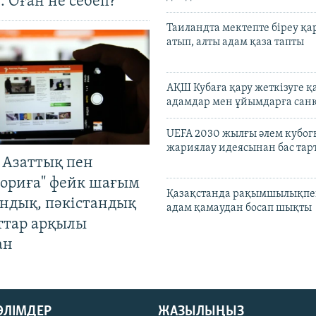
. Оған не себеп?
Таиландта мектепте біреу қа
атып, алты адам қаза тапты
АҚШ Кубаға қару жеткізуге қ
адамдар мен ұйымдарға сан
UEFA 2030 жылғы әлем кубог
жариялау идеясынан бас та
 Азаттық пен
ориға" фейк шағым
Қазақстанда рақымшылықпен
андық, пәкістандық
адам қамаудан босап шықты
ттар арқылы
ан
БӨЛІМДЕР
ЖАЗЫЛЫҢЫЗ