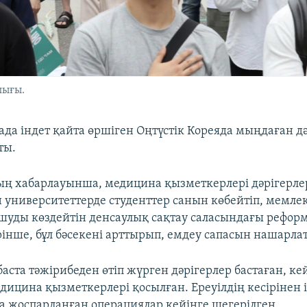
лығы.
ада індет қайта өршіген Оңтүстік Кореяда мыңдаған д
ты.
ң хабарлауынша, медицина қызметкерлері дәрігерле
университеттерде студенттер санын көбейтіп, мемлек
уды көздейтін денсаулық сақтау саласындағы реформ
рінше, бұл бәсекені арттырып, емдеу сапасын нашарла
 баста тәжірибеден өтіп жүрген дәрігерлер бастаған, ке
дицина қызметкерлері қосылған. Ереуілдің кесірінен і
а жоспарланған операциялар кейінге шегерілген.