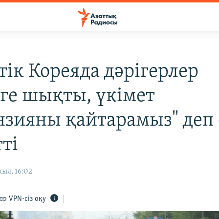
тік Кореяда дәрігерлер
лге шықты, үкімет
нзияны қайтарамыз" деп 
ті
ыл, 16:02
VPN-сіз оқу