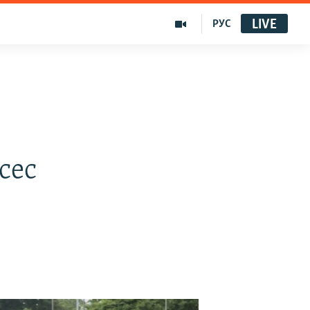
LIVE
РУС
сес