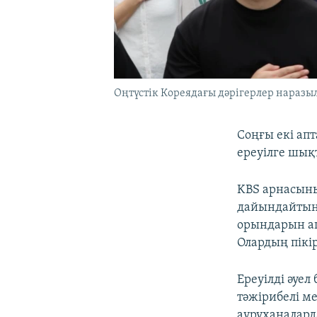
Оңтүстік Кореядағы дәрігерлер наразы
Соңғы екі апт
ереуілге шық
KBS арнасыны
дайындайтын 
орындарын аш
Олардың пікі
Ереуілді әуел
тәжірибелі ме
ауруханалард