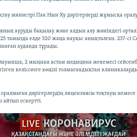
қтау министрі Пак Нын Ху дәрігерлерді жұмысқа орал
еяның ауруды бақылау және алдын алу жөніндегі орта
25 тамызда елде 320 жаңа науқас анықталған. 237-сі С
анған ауданда тұрады.
рлауынша, 2 мыңнан астам медицина мекемесі сейсенб
гізген келіссөзге көңілі толмағандықтан клиникалар
оралмаған дәрігерлердің лицензиясы тоқтауы немесе
 айтып ескертті.
КОРОНАВИРУС
LIVE
ҚАЗАҚСТАНДАҒЫ ЖӘНЕ ӘЛЕМДЕГІ ЖАҒДАЙ