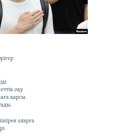
әрігер
рді
еттік оқу
аға қарсы.
тады.
йінірек оларға
рі