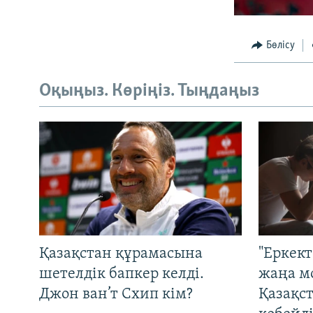
Бөлісу
Оқыңыз. Көріңіз. Тыңдаңыз
Қазақстан құрамасына
"Еркек
шетелдік бапкер келді.
жаңа м
Джон ван’т Схип кім?
Қазақс