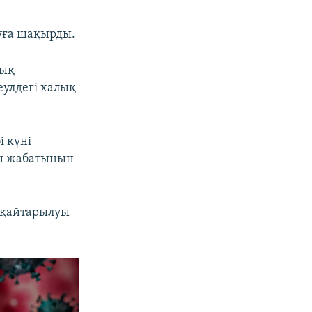
уға шақырды.
лық
еулдегі халық
і күні
ды жабатынын
 қайтарылуы