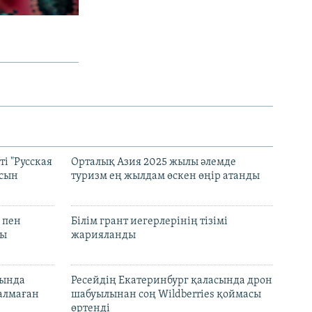
і "Русская
Орталық Азия 2025 жылы әлемде
асын
туризм ең жылдам өскен өңір атанды
 пен
Білім грант иегерлерінің тізімі
лы
жарияланды
нында
Ресейдің Екатеринбург қаласында дрон
талмаған
шабуылынан соң Wildberries қоймасы
өртенді