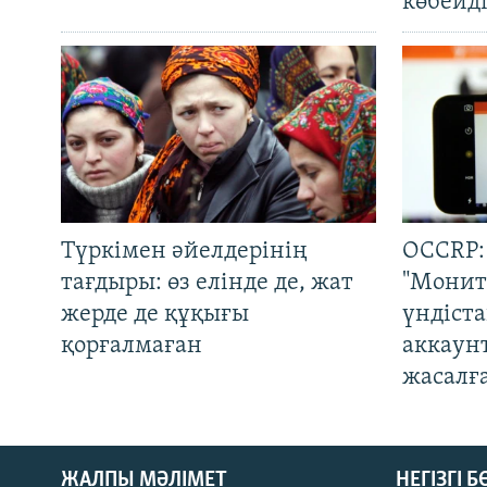
көбейді
Түркімен әйелдерінің
OCCRP:
тағдыры: өз елінде де, жат
"Монит
жерде де құқығы
үндіст
қорғалмаған
аккаун
жасалғ
ЖАЛПЫ МӘЛІМЕТ
НЕГІЗГІ 