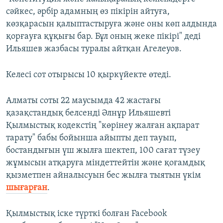
сәйкес, әрбір адамның өз пікірін айтуға,
көзқарасын қалыптастыруға және оны көп алдында
қорғауға құқығы бар. Бұл оның жеке пікірі" деді
Ильяшев жазбасы туралы айтқан Агелеуов.
Келесі сот отырысы 10 қыркүйекте өтеді.
Алматы соты 22 маусымда 42 жастағы
қазақстандық белсенді Әлнұр Ильяшевті
Қылмыстық кодекстің "көрінеу жалған ақпарат
тарату" бабы бойынша айыпты деп тауып,
бостандығын үш жылға шектеп, 100 сағат түзеу
жұмысын атқаруға міндеттейтін және қоғамдық
қызметпен айналысуын бес жылға тыятын үкім
шығарған
.
Қылмыстық іске түрткі болған Facebook