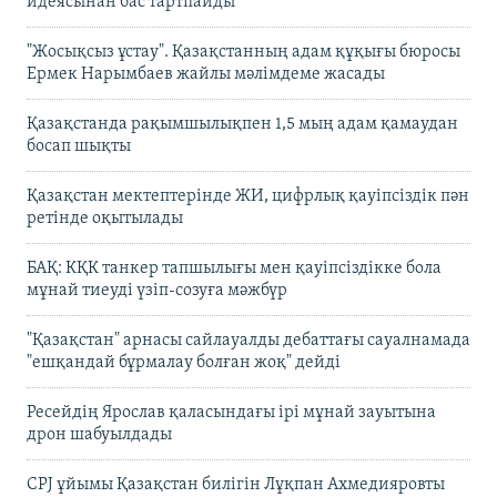
идеясынан бас тартпайды
"Жосықсыз ұстау". Қазақстанның адам құқығы бюросы
Ермек Нарымбаев жайлы мәлімдеме жасады
Қазақстанда рақымшылықпен 1,5 мың адам қамаудан
босап шықты
Қазақстан мектептерінде ЖИ, цифрлық қауіпсіздік пән
ретінде оқытылады
БАҚ: КҚК танкер тапшылығы мен қауіпсіздікке бола
мұнай тиеуді үзіп-созуға мәжбүр
"Қазақстан" арнасы сайлауалды дебаттағы сауалнамада
"ешқандай бұрмалау болған жоқ" дейді
Ресейдің Ярослав қаласындағы ірі мұнай зауытына
дрон шабуылдады
CPJ ұйымы Қазақстан билігін Лұқпан Ахмедияровты