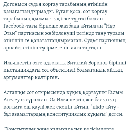
Дегенмен судья қорғау тарабының өтінішін
қанағаттандырмады. Бұған қоса, сот қорғау
тарабының қылмыстық іске түрткі болған
Facebook-тағы бірнеше жазбада айтылған "Нұр
Отан" партиясын жәбірленуші ретінде тану туралы
өтінішін те қанағаттандырмаған. Судья партияның
арнайы өтініш түсірмегенін алға тартқан.
Ильяшевтің өзге адвокаты Виталий Воронов бірінші
инстанциядағы сот объективті болмағанын айтып,
аргументтер келтірген.
Алғашқы сот отырысында құқық қорғаушы Ғалым
Агелеуов сұралған. Ол Ильяшевтің жазбасының
қоғамға еш қаупі жоқ екенін айтып, "пікір айту -
бұл азаматтардың конституциялық құқығы" деген.
"Конституция және халықаралық келісімдерге