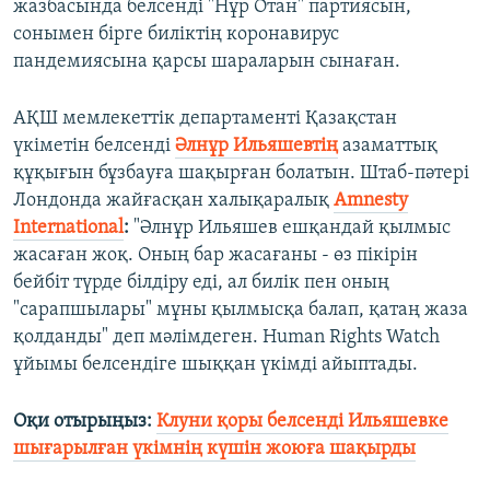
жазбасында белсенді "Нұр Отан" партиясын,
сонымен бірге биліктің коронавирус
пандемиясына қарсы шараларын сынаған.
АҚШ мемлекеттік департаменті Қазақстан
үкіметін белсенді
Әлнұр Ильяшевтің
азаматтық
құқығын бұзбауға шақырған болатын. Штаб-пәтері
Лондонда жайғасқан халықаралық
Amnesty
International
:
"Әлнұр Ильяшев ешқандай қылмыс
жасаған жоқ. Оның бар жасағаны - өз пікірін
бейбіт түрде білдіру еді, ал билік пен оның
"сарапшылары" мұны қылмысқа балап, қатаң жаза
қолданды" деп мәлімдеген. Human Rights Watch
ұйымы белсендіге шыққан үкімді айыптады.
Оқи отырыңыз:
Клуни қоры белсенді Ильяшевке
шығарылған үкімнің күшін жоюға шақырды