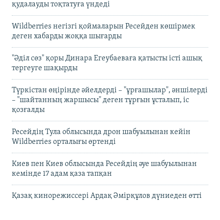
қудалауды тоқтатуға үндеді
Wildberries негізгі қоймаларын Ресейден көшірмек
деген хабарды жоққа шығарды
"Әділ сөз" қоры Динара Егеубаеваға қатысты істі ашық
тергеуге шақырды
Түркістан өңірінде әйелдерді – "ұрғашылар", әншілерді
– "шайтанның жаршысы" деген тұрғын ұсталып, іс
қозғалды
Ресейдің Тула облысында дрон шабуылынан кейін
Wildberries орталығы өртенді
Киев пен Киев облысында Ресейдің әуе шабуылынан
кемінде 17 адам қаза тапқан
Қазақ кинорежиссері Ардақ Әмірқұлов дүниеден өтті