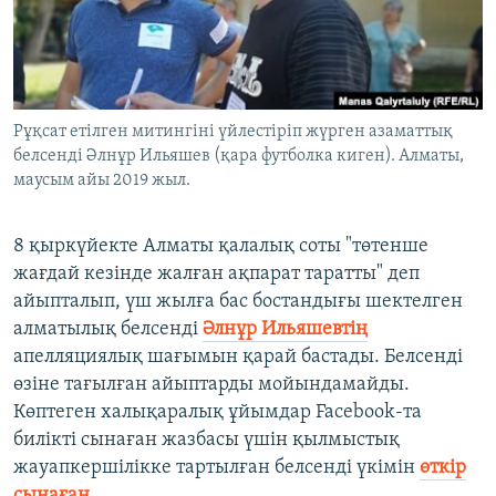
ЖАЗЫЛЫҢЫЗ
Басқа тілдерде
Рұқсат етілген митингіні үйлестіріп жүрген азаматтық
белсенді Әлнұр Ильяшев (қара футболка киген). Алматы,
маусым айы 2019 жыл.
8 қыркүйекте Алматы қалалық соты "төтенше
жағдай кезінде жалған ақпарат таратты" деп
айыпталып, үш жылға бас бостандығы шектелген
алматылық белсенді
Әлнұр Ильяшевтің
апелляциялық шағымын қарай бастады. Белсенді
өзіне тағылған айыптарды мойындамайды.
Көптеген халықаралық ұйымдар Facebook-та
билікті сынаған жазбасы үшін қылмыстық
жауапкершілікке тартылған белсенді үкімін
өткір
сынаған
.