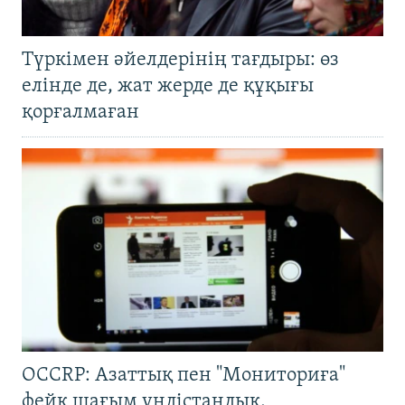
Түркімен әйелдерінің тағдыры: өз
елінде де, жат жерде де құқығы
қорғалмаған
OCCRP: Азаттық пен "Мониториға"
фейк шағым үндістандық,