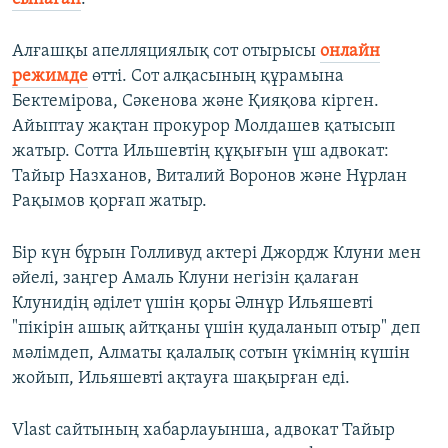
Алғашқы апелляциялық сот отырысы
онлайн
режимде
өтті. Сот алқасының құрамына
Бектемірова, Сәкенова және Қияқова кірген.
Айыптау жақтан прокурор Молдашев қатысып
жатыр. Сотта Ильшевтің құқығын үш адвокат:
Тайыр Назханов, Виталий Воронов және Нұрлан
Рақымов қорғап жатыр.
Бір күн бұрын Голливуд актері Джордж Клуни мен
әйелі, заңгер Амаль Клуни негізін қалаған
Клунидің әділет үшін қоры Әлнұр Ильяшевті
"пікірін ашық айтқаны үшін қудаланып отыр" деп
мәлімдеп, Алматы қалалық сотын үкімнің күшін
жойып, Ильяшевті ақтауға шақырған еді.
Vlast сайтының хабарлауынша, адвокат Тайыр