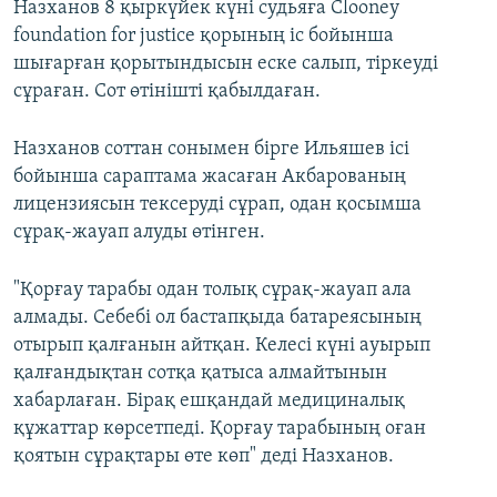
Назханов 8 қыркүйек күні судьяға Clooney
foundation for justice қорының іс бойынша
шығарған қорытындысын еске салып, тіркеуді
сұраған. Сот өтінішті қабылдаған.
Назханов соттан сонымен бірге Ильяшев ісі
бойынша сараптама жасаған Акбарованың
лицензиясын тексеруді сұрап, одан қосымша
сұрақ-жауап алуды өтінген.
"Қорғау тарабы одан толық сұрақ-жауап ала
алмады. Себебі ол бастапқыда батареясының
отырып қалғанын айтқан. Келесі күні ауырып
қалғандықтан сотқа қатыса алмайтынын
хабарлаған. Бірақ ешқандай медициналық
құжаттар көрсетпеді. Қорғау тарабының оған
қоятын сұрақтары өте көп" деді Назханов.