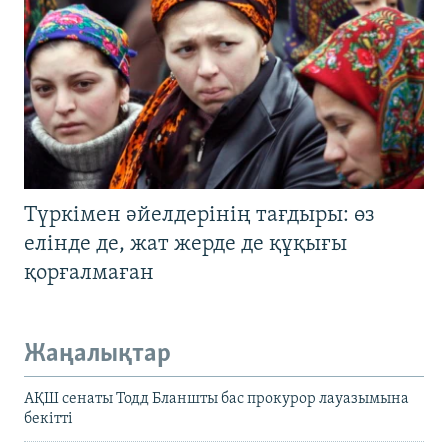
Түркімен әйелдерінің тағдыры: өз
елінде де, жат жерде де құқығы
қорғалмаған
Жаңалықтар
АҚШ сенаты Тодд Бланшты бас прокурор лауазымына
бекітті