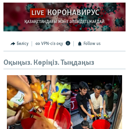
КОРОНАВИРУС
LIVE
ҚАЗАҚСТАНДАҒЫ ЖӘНЕ ӘЛЕМДЕГІ ЖАҒДАЙ
Бөлісу
VPN-сіз оқу
Follow us
Оқыңыз. Көріңіз. Тыңдаңыз