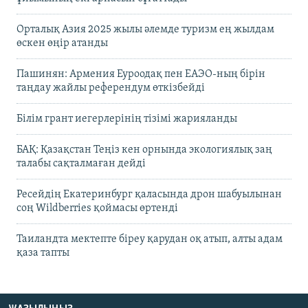
Орталық Азия 2025 жылы әлемде туризм ең жылдам
өскен өңір атанды
Пашинян: Армения Еуроодақ пен ЕАЭО-ның бірін
таңдау жайлы референдум өткізбейді
Білім грант иегерлерінің тізімі жарияланды
БАҚ: Қазақстан Теңіз кен орнында экологиялық заң
талабы сақталмаған дейді
Ресейдің Екатеринбург қаласында дрон шабуылынан
соң Wildberries қоймасы өртенді
Таиландта мектепте біреу қарудан оқ атып, алты адам
қаза тапты