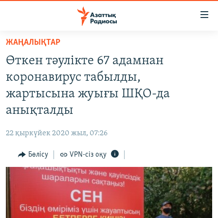
Accessibility
links
Skip
ЖАҢАЛЫҚТАР
to
ЖАҢАЛЫҚТАР
Өткен тәулікте 67 адамнан
main
САЯСАТ
content
коронавирус табылды,
AZATTYQTV
Skip
жартысына жуығы ШҚО-да
to
ҚАҢТАР ОҚИҒАСЫ
анықталды
main
АДАМ ҚҰҚЫҚТАРЫ
Navigation
22 қыркүйек 2020 жыл, 07:26
Skip
ӘЛЕУМЕТ
to
Бөлісу
VPN-сіз оқу
ӘЛЕМ
Search
АРНАЙЫ ЖОБАЛАР
Русский