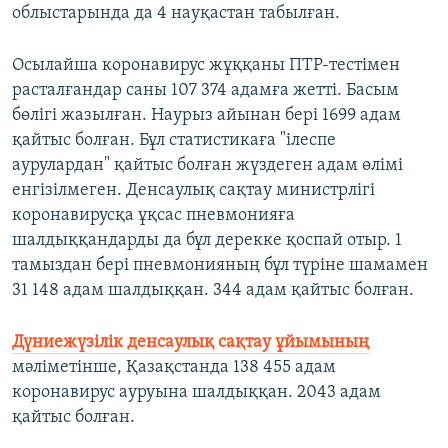
облыстарында да 4 науқастан табылған.
Осылайша коронавирус жұққаны ПТР-тестімен
расталғандар саны 107 374 адамға жетті. Басым
бөлігі жазылған. Наурыз айынан бері 1699 адам
қайтыс болған. Бұл статистикаға "ілеспе
аурулардан" қайтыс болған жүздеген адам өлімі
енгізілмеген. Денсаулық сақтау министрлігі
коронавирусқа ұқсас пневмонияға
шалдыққандарды да бұл дерекке қоспай отыр. 1
тамыздан бері пневмонияның бұл түріне шамамен
31 148 адам шалдыққан. 344 адам қайтыс болған.
Дүниежүзілік денсаулық сақтау ұйымының
мәліметінше, Қазақстанда 138 455 адам
коронавирус ауруына шалдыққан. 2043 адам
қайтыс болған.