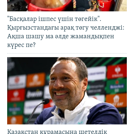
"Басқалар ішпес үшін төгейік".
Қырғызстандағы арақ төгу челленджі:
Ақша шашу ма әлде жамандықпен
күрес пе?
Қазақстан құрамасына шетелдік