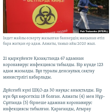
ЖАЗЫЛЫҢЫЗ
Басқа тілдерде
Індет жайлы ескерту жазылған баннердің маңынан өтіп
бара жатқан ер адам. Алматы, тамыз айы 2020 жыл.
21 қыркүйекте Қазақстанда 67 адамнан
коронавирус инфекциясы табылды. Бір күнде 123
адам жазылды. Бұл туралы денсаулық сақтау
министрлігі хабарлады.
Дүйсенбі күні ШҚО-да 30 науқас анықталды. Бір
күн бұл көрсеткіш 18 болған. Алматы (4) мен Нұр-
Сұлтанда (5) бірнеше адамнан коронавирус
инфекциясы табылған. Қарағанды, Атырау