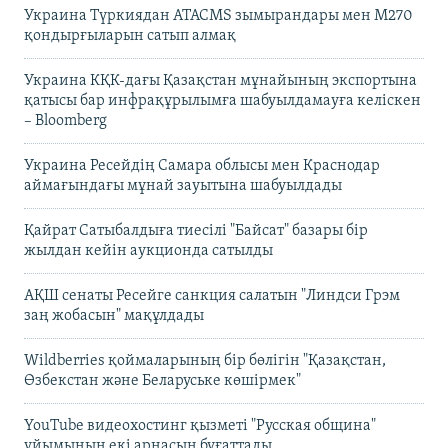
Украина Түркиядан ATACMS зымырандары мен M270
қондырғыларын сатып алмақ
Украина КҚК-дағы Қазақстан мұнайының экспортына
қатысы бар инфрақұрылымға шабуылдамауға келіскен
– Bloomberg
Украина Ресейдің Самара облысы мен Краснодар
аймағындағы мұнай зауытына шабуылдады
Қайрат Сатыбалдыға тиесілі "Байсат" базары бір
жылдан кейін аукционда сатылды
АҚШ сенаты Ресейге санкция салатын "Линдси Грэм
заң жобасын" мақұлдады
Wildberries қоймаларының бір бөлігін "Қазақстан,
Өзбекстан және Беларуське көшірмек"
YouTube видеохостинг қызметі "Русская община"
ұйымының екі арнасын бұғаттады