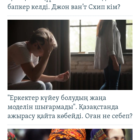
бапкер келді. Джон ван’т Схип кім?
"Еркектер күйеу болудың жаңа
моделін шығармады". Қазақстанда
ажырасу қайта көбейді. Оған не себеп?