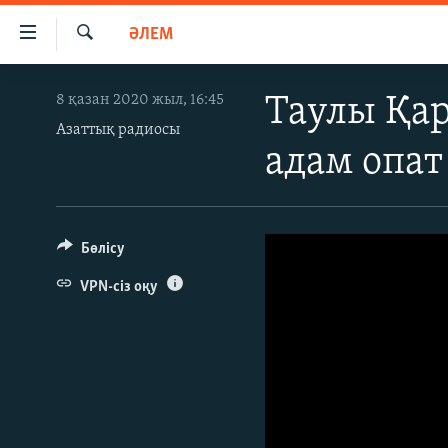
Accessibility
ӘЛЕМ
links
İздеу
Skip
ЖАҢАЛЫҚТАР
8 қазан 2020 жыл, 16:45
Таулы Қар
to
САЯСАТ
main
Азаттық радиосы
адам опат
content
AZATTYQTV
Skip
ҚАҢТАР ОҚИҒАСЫ
to
main
АДАМ ҚҰҚЫҚТАРЫ
Бөлісу
Navigation
ӘЛЕУМЕТ
Skip
VPN-сіз оқу
to
ӘЛЕМ
Search
АРНАЙЫ ЖОБАЛАР