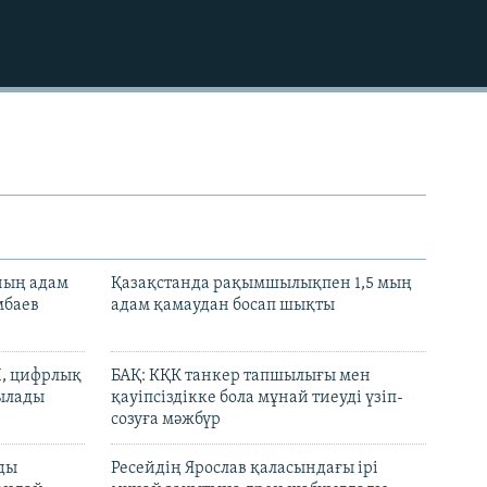
720p
1080p
нның адам
Қазақстанда рақымшылықпен 1,5 мың
мбаев
адам қамаудан босап шықты
И, цифрлық
БАҚ: КҚК танкер тапшылығы мен
тылады
қауіпсіздікке бола мұнай тиеуді үзіп-
созуға мәжбүр
480p
лды
Ресейдің Ярослав қаласындағы ірі