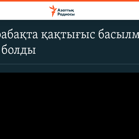
абақта қақтығыс басылм
 болды