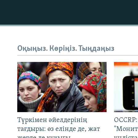
Оқыңыз. Көріңіз. Тыңдаңыз
Түркімен әйелдерінің
OCCRP:
тағдыры: өз елінде де, жат
"Монит