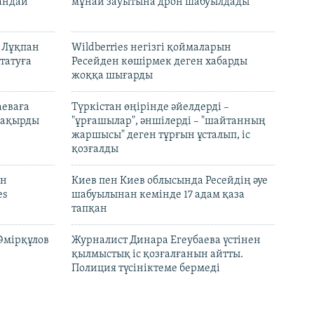
андай
мұнай зауытына дрон шабуылдады
н Лұқпан
Wildberries негізгі қоймаларын
татуға
Ресейден көшірмек деген хабарды
жоққа шығарды
аеваға
Түркістан өңірінде әйелдерді –
 шақырды
"ұрғашылар", әншілерді – "шайтанның
жаршысы" деген тұрғын ұсталып, іс
қозғалды
он
Киев пен Киев облысында Ресейдің әуе
es
шабуылынан кемінде 17 адам қаза
тапқан
Әмірқұлов
Журналист Динара Егеубаева үстінен
қылмыстық іс қозғалғанын айтты.
Полиция түсініктеме бермеді