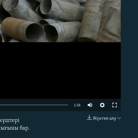
Auto
1:16
240p
Жүктеп алу
күштері
EMBED
360p
шығыны бар.
480p