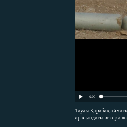
0:00
Таулы Қарабақ аймағ
арасындағы әскери жа