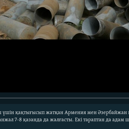
ы үшін қақтығысып жатқан Армения мен Әзербайжан 
нжал 7-8 қазанда да жалғасты. Екі тараптан да адам 