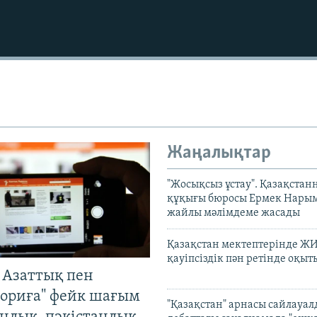
Жаңалықтар
"Жосықсыз ұстау". Қазақста
құқығы бюросы Ермек Нары
жайлы мәлімдеме жасады
Қазақстан мектептерінде Ж
қауіпсіздік пән ретінде оқы
 Азаттық пен
Auto
240p
360p
ориға" фейк шағым
"Қазақстан" арнасы сайлауа
720p
1080p