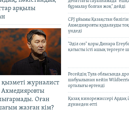
андық, пәкістандық
дебаттағы сауалнамада "ешқ
бұрмалау болған жоқ" дейді
ттар арқылы
ан
CPJ ұйымы Қазақстан билігі
Ахмедияровты қудалауды тоқ
үндеді
"Әділ сөз" қоры Динара Егеуб
қатысты істі ашық тергеуге
Ресейдің Тула облысында др
шабуылынан кейін Wildberri
 қызметі журналист
орталығы өртенді
 Ахмедияровты
шығармады. Оған
Қазақ кинорежиссері Ардақ 
дүниеден өтті
шағым жазған кім?