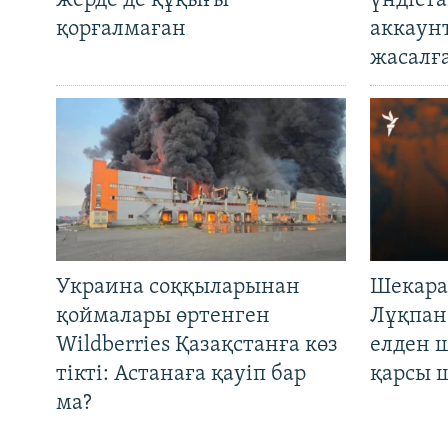
жерде де құқығы
үндіст
қорғалмаған
аккаун
жасалғ
Украина соққыларынан
Шекара
қоймалары өртенген
Лұқпан
Wildberries Қазақстанға көз
елден 
тікті: Астанаға қауіп бар
қарсы 
ма?