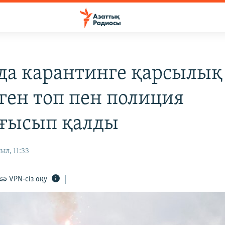
да карантинге қарсылық
рген топ пен полиция
ғысып қалды
ыл, 11:33
VPN-сіз оқу