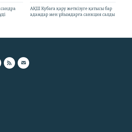
ксандра
АҚШ Кубаға қару жеткізуге қатысы бар
уді
адамдар мен ұйымдарға санкция салды