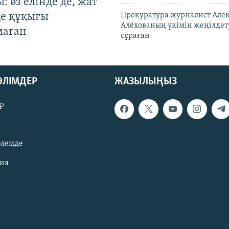
: өз елінде де, жат
де құқығы
Прокуратура журналист Але
Алёхованың үкімін жеңілдет
маған
сұраған
БӨЛІМДЕР
ЖАЗЫЛЫҢЫЗ
р
әлемде
зия