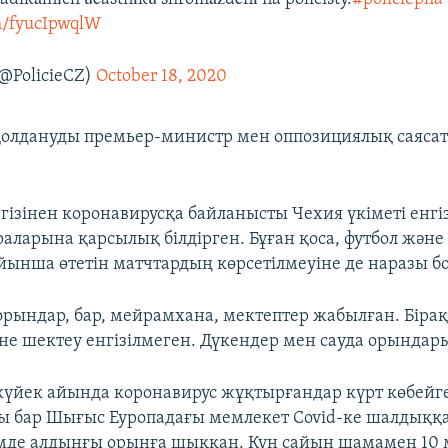
om/fyucIpwqlW
(@PolicieCZ)
October 18, 2020
олдануды премьер-министр мен оппозициялық саясат
гізінен коронавирусқа байланысты Чехия үкіметі енгі
аларына қарсылық білдірген. Бұған қоса, футбол және
ойынша өтетін матчтардың көрсетілмеуіне де наразы б
орындар, бар, мейрамхана, мектептер жабылған. Біра
не шектеу енгізілмеген. Дүкендер мен сауда орындары
үйек айында коронавирус жұқтырғандар күрт көбей
қы бар Шығыс Еуропадағы мемлекет Covid-ке шалдыққ
мде алдыңғы орынға шыққан. Күн сайын шамамен 10