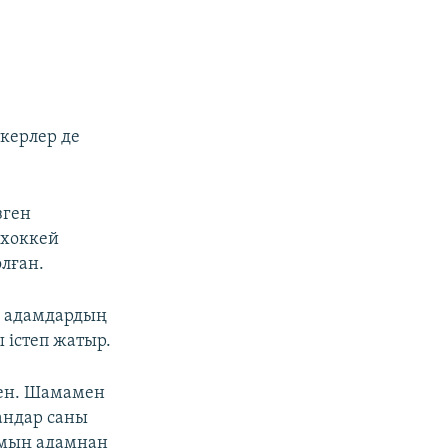
керлер де
зген
 хоккей
олған.
қ адамдардың
 істеп жатыр.
ген. Шамамен
андар саны
 мың адамнан