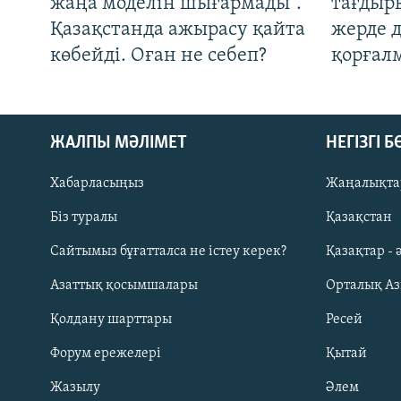
жаңа моделін шығармады".
тағдыры
Қазақстанда ажырасу қайта
жерде 
көбейді. Оған не себеп?
қорғал
ЖАЛПЫ МӘЛІМЕТ
НЕГІЗГІ 
Хабарласыңыз
Жаңалықта
Біз туралы
Қазақстан
Русский
Сайтымыз бұғатталса не істеу керек?
Қазақтар - 
Азаттық қосымшалары
Орталық А
ЖАЗЫЛЫҢЫЗ
Қолдану шарттары
Ресей
Форум ережелері
Қытай
Жазылу
Әлем