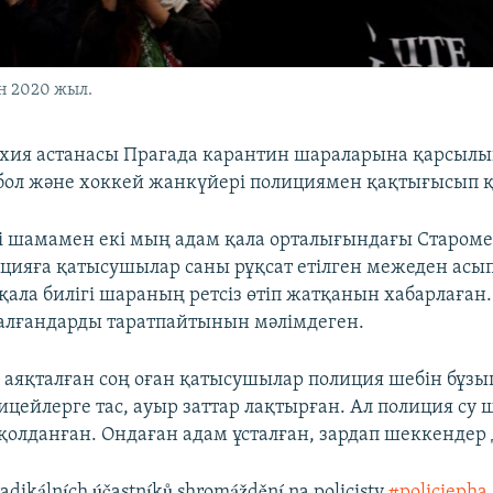
н 2020 жыл.
ехия астанасы Прагада карантин шараларына қарсылық
бол және хоккей жанкүйері полициямен қақтығысып 
і шамамен екі мың адам қала орталығындағы Староме
цияға қатысушылар саны рұқсат етілген межеден асы
қала билігі шараның ретсіз өтіп жатқанын хабарлаған.
алғандарды таратпайтынын мәлімдеген.
 аяқталған соң оған қатысушылар полиция шебін бұзып
ицейлерге тас, ауыр заттар лақтырған. Ал полиция су
қолданған. Ондаған адам ұсталған, зардап шеккендер 
radikálních účastníků shromáždění na policisty.
#policiepha