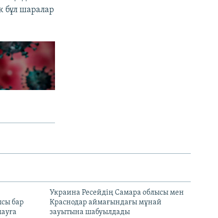
к бұл шаралар
н
Украина Ресейдің Самара облысы мен
сы бар
Краснодар аймағындағы мұнай
ауға
зауытына шабуылдады