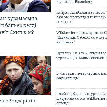
келіскен – Bloomberg
Қайрат Сатыбалдыға тиесілі "
базары бір жылдан кейін ау
тан құрамасына
сатылды
к бапкер келді.
н’т Схип кім?
Wildberries қоймаларының бі
"Қазақстан, Өзбекстан және 
көшірмек"
Орталық Азия 2025 жылы әл
туризм ең жылдам өскен өңі
Білім грант иегерлерінің тізі
жарияланды
Ресейдің Екатеринбург қала
шабуылынан соң Wildberries
ен әйелдерінің
өртенді