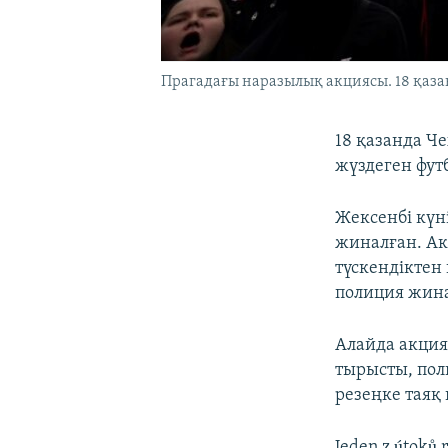
Прагадағы наразылық акциясы. 18 қаза
18 қазанда Ч
жүздеген фут
Жексенбі күн
жиналған. Ак
түскендіктен 
полиция жин
Алайда акция
тырысты, пол
резеңке таяқ 
Jeden z útoků 