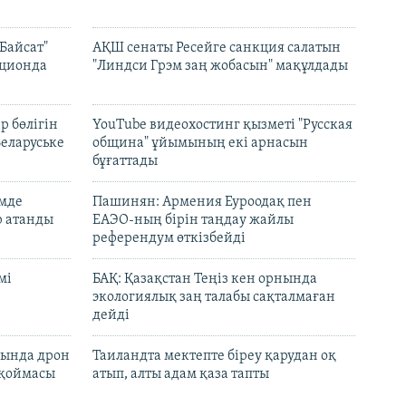
Байсат"
АҚШ сенаты Ресейге санкция салатын
кционда
"Линдси Грэм заң жобасын" мақұлдады
р бөлігін
YouTube видеохостинг қызметі "Русская
Беларуське
община" ұйымының екі арнасын
бұғаттады
емде
Пашинян: Армения Еуроодақ пен
р атанды
ЕАЭО-ның бірін таңдау жайлы
референдум өткізбейді
мі
БАҚ: Қазақстан Теңіз кен орнында
экологиялық заң талабы сақталмаған
дейді
сында дрон
Таиландта мектепте біреу қарудан оқ
 қоймасы
атып, алты адам қаза тапты