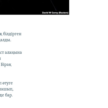
 білдірген
қалды.
ст алаңына
п
 Бірақ
 өтуге
 шашып,
де бар.