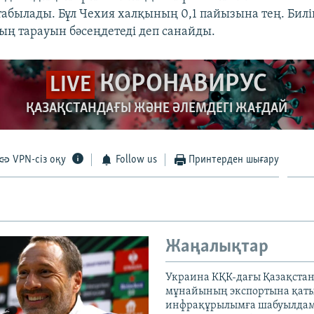
табылады. Бұл Чехия халқының 0,1 пайызына тең. Билі
ың тарауын бәсеңдетеді деп санайды.
КОРОНАВИРУС
LIVE
ҚАЗАҚСТАНДАҒЫ ЖӘНЕ ӘЛЕМДЕГІ ЖАҒДАЙ
VPN-сіз оқу
Follow us
Принтерден шығару
Жаңалықтар
Украина КҚК-дағы Қазақста
мұнайының экспортына қаты
инфрақұрылымға шабуылдам