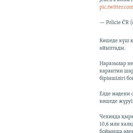
pic.twitter.c
— Policie ČR 
Көшеде күш қ
айыптады.
Наразылар не
карантин шар
біріншілігі б
Елде мәдени 
көшеде жүруі
Чехияда қырк
10,6 млн хал
бойынша әле