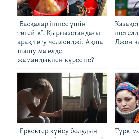
"Басқалар ішпес үшін
Қазақс
төгейік". Қырғызстандағы
шетелді
арақ төгу челленджі: Ақша
Джон ва
шашу ма әлде
жамандықпен күрес пе?
"Еркектер күйеу болудың
Түркім