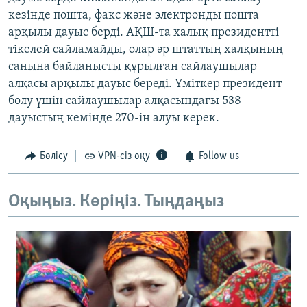
кезінде пошта, факс және электронды пошта
арқылы дауыс берді. АҚШ-та халық президентті
тікелей сайламайды, олар әр штаттың халқының
санына байланысты құрылған сайлаушылар
алқасы арқылы дауыс береді. Үміткер президент
болу үшін сайлаушылар алқасындағы 538
дауыстың кемінде 270-ін алуы керек.
Бөлісу
VPN-сіз оқу
Follow us
Оқыңыз. Көріңіз. Тыңдаңыз