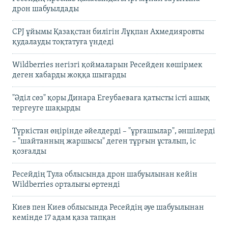
дрон шабуылдады
CPJ ұйымы Қазақстан билігін Лұқпан Ахмедияровты
қудалауды тоқтатуға үндеді
Wildberries негізгі қоймаларын Ресейден көшірмек
деген хабарды жоққа шығарды
"Әділ сөз" қоры Динара Егеубаеваға қатысты істі ашық
тергеуге шақырды
Түркістан өңірінде әйелдерді – "ұрғашылар", әншілерді
– "шайтанның жаршысы" деген тұрғын ұсталып, іс
қозғалды
Ресейдің Тула облысында дрон шабуылынан кейін
Wildberries орталығы өртенді
Киев пен Киев облысында Ресейдің әуе шабуылынан
кемінде 17 адам қаза тапқан