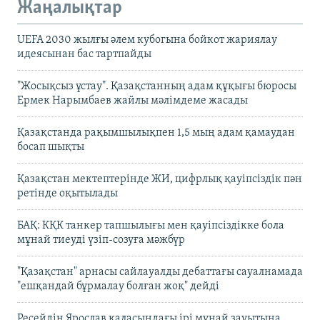
Жаңалықтар
UEFA 2030 жылғы әлем кубогына бойкот жариялау
идеясынан бас тартпайды
"Жосықсыз ұстау". Қазақстанның адам құқығы бюросы
Ермек Нарымбаев жайлы мәлімдеме жасады
Қазақстанда рақымшылықпен 1,5 мың адам қамаудан
босап шықты
Қазақстан мектептерінде ЖИ, цифрлық қауіпсіздік пән
ретінде оқытылады
БАҚ: КҚК танкер тапшылығы мен қауіпсіздікке бола
мұнай тиеуді үзіп-созуға мәжбүр
"Қазақстан" арнасы сайлауалды дебаттағы сауалнамада
"ешқандай бұрмалау болған жоқ" дейді
Ресейдің Ярослав қаласындағы ірі мұнай зауытына