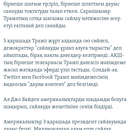
бірнеше шағым түсіріп, бірнеше штаттағы дауыс
санауды тоқтатуды талап еткен. Сарапшылар
Трамптың сотқа шағымы сайлау нәтижесіне әсер
етуі екіталай деп санайды.
5 қарашада Трамп жұрт алдында сөз сөйлеп,
демократтар "сайлауды ұрлап алуға тырысты" деп
айыптады, бірақ нақты дәлелдер келтірмеді. АҚШ-
тың бірнеше телеарнасы Трамп дәлелсіз мәлімдеме
жасап жатқанда эфирді үзіп тастады. Сондай-ақ
Twitter мен Facebook Трамп мәлімдемесінің
видеосын "даулы контент" деп белгіледі.
Ал Джо Байден америкалықтарды шыдамды болуға
шақырып, сайлауда жеңетініне сенім білдірді.
Америкалықтар 3 қарашада президент сайлауында
дауыс берді. Миллиондаған адам ерте сайлау