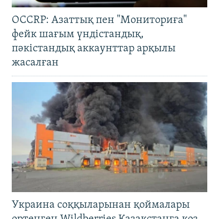
OCCRP: Азаттық пен "Мониториға"
фейк шағым үндістандық,
пәкістандық аккаунттар арқылы
жасалған
Украина соққыларынан қоймалары