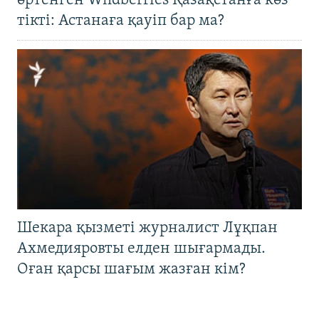
өртенген Wildberries Қазақстанға көз
тікті: Астанаға қауіп бар ма?
Шекара қызметі журналист Лұқпан
Ахмедияровты елден шығармады.
Оған қарсы шағым жазған кім?