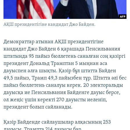
ЖАЗЫЛЫҢЫЗ
АҚШ президентігіне кандидат Джо Байден.
Басқа тілдерде
Демократтар атынан АҚШ президентігіне
кандидат Джо Байден 6 қарашада Пенсильвания
штатында 95 пайыз бюллетень саналған соң қазіргі
президент Дональд Трамптан 5 мыңнан аса
дауыспен алға шықты. Қазір бұл штатта Байден
49,5 пайыз, Трамп 49,3 пайызбен тұр. Штатта әлі бес
пайыз бюллетень саналуы керек. 20 электоральды
дауысқа ие Пенсильвания Байденге дауыс берсе,
ол жеңіс үшін керекті 270 дауысты иеленіп,
президент болып сайланады.
Қазір Байденде сайлаушылар алқасының 253
дауысы, Трампта 214 дауысы бар.