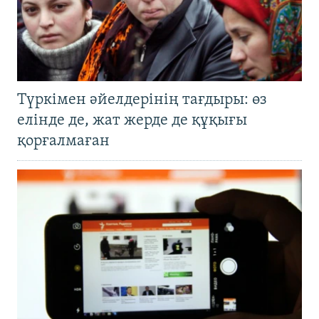
Түркімен әйелдерінің тағдыры: өз
елінде де, жат жерде де құқығы
қорғалмаған