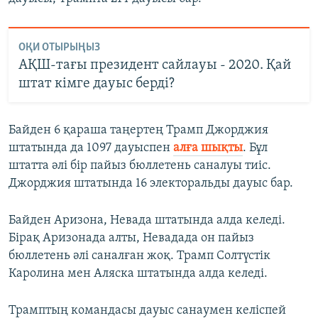
ОҚИ ОТЫРЫҢЫЗ
АҚШ-тағы президент сайлауы - 2020. Қай
штат кімге дауыс берді?
Байден 6 қараша таңертең Трамп Джорджия
штатында да 1097 дауыспен
алға шықты
. Бұл
штатта әлі бір пайыз бюллетень саналуы тиіс.
Джорджия штатында 16 электоральды дауыс бар.
Байден Аризона, Невада штатында алда келеді.
Бірақ Аризонада алты, Невадада он пайыз
бюллетень әлі саналған жоқ. Трамп Солтүстік
Каролина мен Аляска штатында алда келеді.
Трамптың командасы дауыс санаумен келіспей