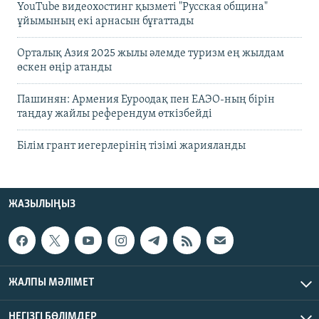
YouTube видеохостинг қызметі "Русская община"
ұйымының екі арнасын бұғаттады
Орталық Азия 2025 жылы әлемде туризм ең жылдам
өскен өңір атанды
Пашинян: Армения Еуроодақ пен ЕАЭО-ның бірін
таңдау жайлы референдум өткізбейді
Білім грант иегерлерінің тізімі жарияланды
ЖАЗЫЛЫҢЫЗ
ЖАЛПЫ МӘЛІМЕТ
НЕГІЗГІ БӨЛІМДЕР