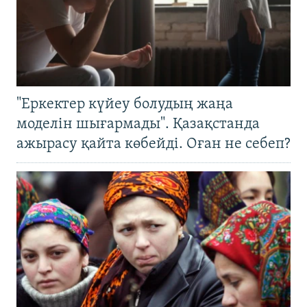
"Еркектер күйеу болудың жаңа
моделін шығармады". Қазақстанда
ажырасу қайта көбейді. Оған не себеп?