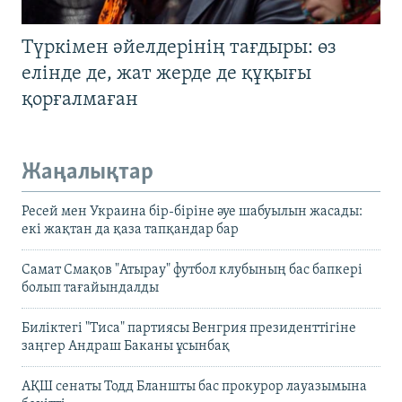
Түркімен әйелдерінің тағдыры: өз
елінде де, жат жерде де құқығы
қорғалмаған
Жаңалықтар
Ресей мен Украина бір-біріне әуе шабуылын жасады:
екі жақтан да қаза тапқандар бар
Самат Смақов "Атырау" футбол клубының бас бапкері
болып тағайындалды
Биліктегі "Тиса" партиясы Венгрия президенттігіне
заңгер Андраш Баканы ұсынбақ
АҚШ сенаты Тодд Бланшты бас прокурор лауазымына