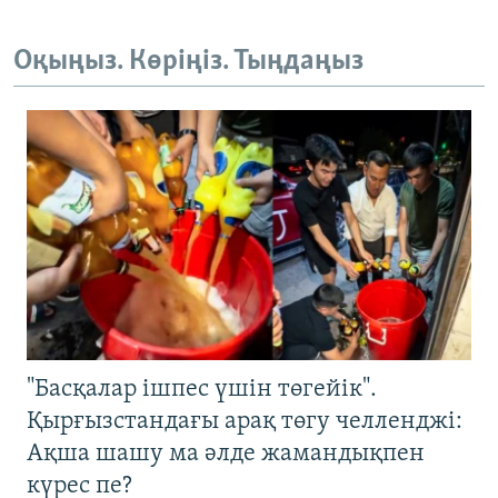
Оқыңыз. Көріңіз. Тыңдаңыз
"Басқалар ішпес үшін төгейік".
Қырғызстандағы арақ төгу челленджі:
Ақша шашу ма әлде жамандықпен
күрес пе?