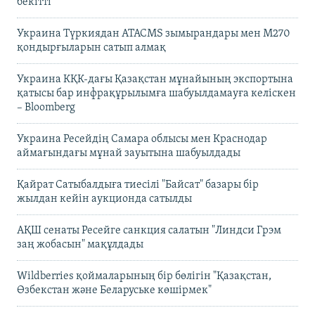
бекітті
Украина Түркиядан ATACMS зымырандары мен M270
қондырғыларын сатып алмақ
Украина КҚК-дағы Қазақстан мұнайының экспортына
қатысы бар инфрақұрылымға шабуылдамауға келіскен
– Bloomberg
Украина Ресейдің Самара облысы мен Краснодар
аймағындағы мұнай зауытына шабуылдады
Қайрат Сатыбалдыға тиесілі "Байсат" базары бір
жылдан кейін аукционда сатылды
АҚШ сенаты Ресейге санкция салатын "Линдси Грэм
заң жобасын" мақұлдады
Wildberries қоймаларының бір бөлігін "Қазақстан,
Өзбекстан және Беларуське көшірмек"