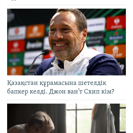
Қазақстан құрамасына шетелдік
бапкер келді. Джон ван’т Схип кім?