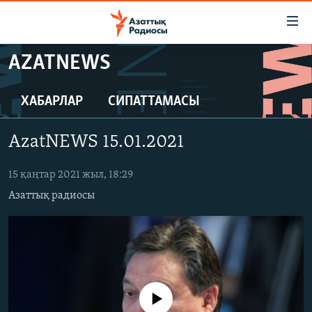
Accessibility
links
Skip
AZATNEWS
to
ЖАҢАЛЫҚТАР
main
САЯСАТ
ХАБАРЛАР
СИПАТТАМАСЫ
content
AZATTYQTV
Skip
AzatNEWS 15.01.2021
to
ҚАҢТАР ОҚИҒАСЫ
main
АДАМ ҚҰҚЫҚТАРЫ
15 қаңтар 2021 жыл, 18:29
Navigation
Skip
Азаттық радиосы
ӘЛЕУМЕТ
to
ӘЛЕМ
Search
АРНАЙЫ ЖОБАЛАР
Русский
No media source currently available