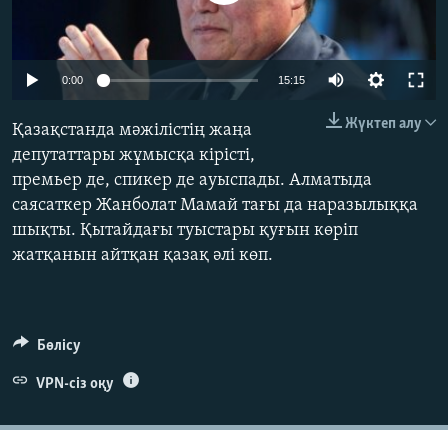
ЖАЗЫЛЫҢЫЗ
Auto
0:00
15:15
Басқа тілдерде
240p
Жүктеп алу
Қазақстанда мәжілістің жаңа
360p
депутаттары жұмысқа кірісті,
премьер де, спикер де ауыспады. Алматыда
480p
Auto
240p
360p
480p
саясаткер Жанболат Мамай тағы да наразылыққа
720p
шықты. Қытайдағы туыстары қуғын көріп
720p
1080p
1080p
жатқанын айтқан қазақ әлі көп.
Бөлісу
VPN-сіз оқу