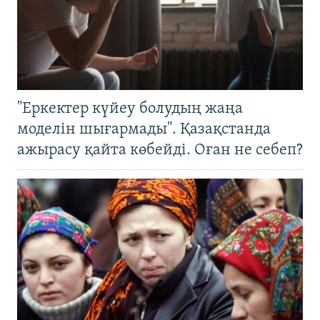
"Еркектер күйеу болудың жаңа
моделін шығармады". Қазақстанда
ажырасу қайта көбейді. Оған не себеп?