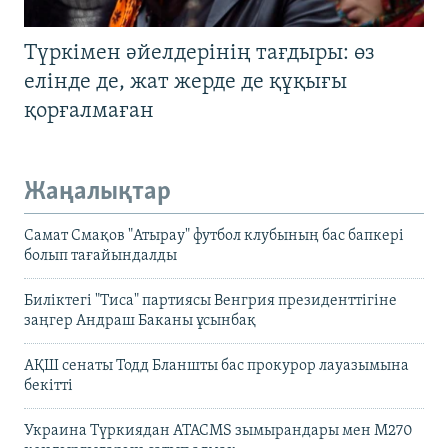
Түркімен әйелдерінің тағдыры: өз
елінде де, жат жерде де құқығы
қорғалмаған
Жаңалықтар
Самат Смақов "Атырау" футбол клубының бас бапкері
болып тағайындалды
Биліктегі "Тиса" партиясы Венгрия президенттігіне
заңгер Андраш Баканы ұсынбақ
АҚШ сенаты Тодд Бланшты бас прокурор лауазымына
бекітті
Украина Түркиядан ATACMS зымырандары мен M270