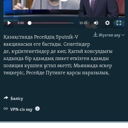
ЖАЗЫЛЫҢЫЗ
Auto
0:00
15:15
Басқа тілдерде
240p
Жүктеп алу
Қазақстанда Ресейдің Sputnik-V
360p
вакцинасын еге бастады. Сенетіндер
де, күдіктенетіндер де көп; Қытай консулдығы
480p
Auto
240p
360p
480p
алдында бір адамдық пикет өткізген адамды
720p
полиция күшпен ұстап әкетті; Мьянмада әскер
720p
1080p
1080p
төңкеріс, Ресейде Путинге қарсы наразылық.
Бөлісу
VPN-сіз оқу