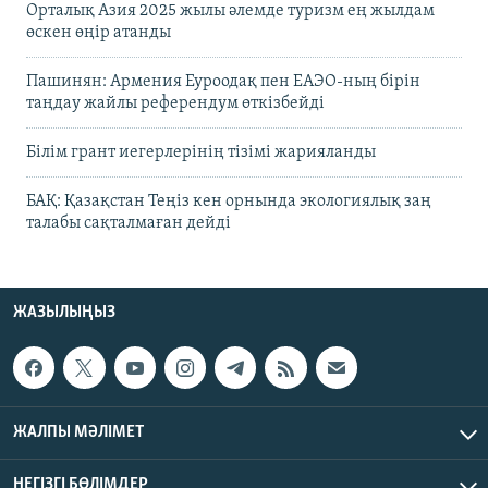
Орталық Азия 2025 жылы әлемде туризм ең жылдам
өскен өңір атанды
Пашинян: Армения Еуроодақ пен ЕАЭО-ның бірін
таңдау жайлы референдум өткізбейді
Білім грант иегерлерінің тізімі жарияланды
БАҚ: Қазақстан Теңіз кен орнында экологиялық заң
талабы сақталмаған дейді
ЖАЗЫЛЫҢЫЗ
ЖАЛПЫ МӘЛІМЕТ
НЕГІЗГІ БӨЛІМДЕР