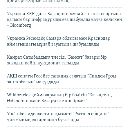
қондырғыларын сатып алмақ
Украина КҚК-дағы Қазақстан мұнайының экспортына
қатысы бар инфрақұрылымға шабуылдамауға келіскен
– Bloomberg
Украина Ресейдің Самара облысы мен Краснодар
аймағындағы мұнай зауытына шабуылдады
Қайрат Сатыбалдыға тиесілі "Байсат" базары бір
жылдан кейін аукционда сатылды
АҚШ сенаты Ресейге санкция салатын "Линдси Грэм
заң жобасын" мақұлдады
Wildberries қоймаларының бір бөлігін "Қазақстан,
Өзбекстан және Беларуське көшірмек"
YouTube видеохостинг қызметі "Русская община"
ұйымының екі арнасын бұғаттады