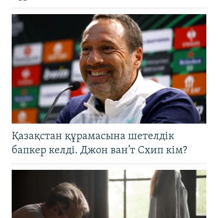
Қазақстан құрамасына шетелдік
бапкер келді. Джон ван’т Схип кім?