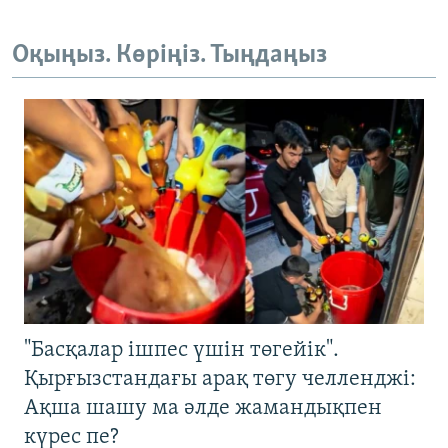
Оқыңыз. Көріңіз. Тыңдаңыз
"Басқалар ішпес үшін төгейік".
Қырғызстандағы арақ төгу челленджі:
Ақша шашу ма әлде жамандықпен
күрес пе?