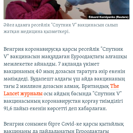
ЖАЗЫЛЫҢЫЗ
Әйел адамға ресейлік "Спутник V" вакцинасын салып
жатқан медицина қызметкері.
Басқа тілдерде
Венгрия коронавирусқа қарсы ресейлік "Спутник
V" вакцинасын мақұлдаған Еуроодақтағы алғашқы
мемлекетке айналды. 7 ақпанда үкімет
вакцинаның 40 мың дозасын таратуға әзір екенін
мәлімдеді. Будапешт алдағы үш айда вакцинаның
тағы 2 миллион дозасын алмақ. Британдық
The
Lancet журналы
осы айдың басында "Спутник V"
вакцинасының коронавирустан қорғау тиімділігі
91,6 пайыз екенін көрсетті деп хабарлаған.
Венгрия сонымен бірге Covid-ке қарсы қытайлық
вакцинаны да пайдаланатын Еуроодақтағы