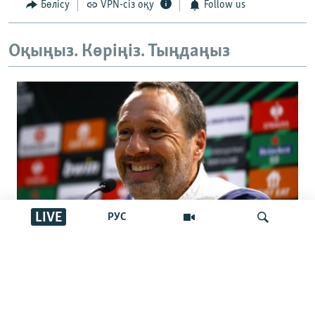
Бөлісу
VPN-сіз оқу
Follow us
Оқыңыз. Көріңіз. Тыңдаңыз
LIVE
РУС
Қазақстан құрамасына шетелдік
бапкер келді. Джон ван’т Схип кім?
İздеу