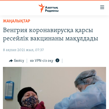
Accessibility
links
Skip
ЖАҢАЛЫҚТАР
to
ЖАҢАЛЫҚТАР
Венгрия коронавирусқа қарсы
main
САЯСАТ
content
ресейлік вакцинаны мақұлдады
AZATTYQTV
Skip
to
8 ақпан 2021 жыл, 07:37
ҚАҢТАР ОҚИҒАСЫ
main
АДАМ ҚҰҚЫҚТАРЫ
Бөлісу
VPN-сіз оқу
Navigation
Skip
ӘЛЕУМЕТ
to
ӘЛЕМ
Search
АРНАЙЫ ЖОБАЛАР
Русский