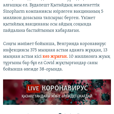
алғашқы ел. Будапешт Қытайдың мемлекеттік
Sinopharm компаниясы әзірлеген вакцинаның 5
миллион дозасына тапсырыс берген. Үкімет
қытайлық вакцинаны осы айдың соңында
пайдалана бастайтынын хабарлаған.
Соңғы мәлімет бойынша, Венгрияда коронавирус
инфекциясы 375 мыңнан астам адамға жұққан, 13
мыңнан астам кісі
көз жұмған.
10 миллионға жуық
тұрғыны бар бұл ел Covid жұқтырғандар саны
бойынша әлемде 38-орында.
КОРОНАВИРУС
LIVE
ҚАЗАҚСТАНДАҒЫ ЖӘНЕ ӘЛЕМДЕГІ ЖАҒДАЙ