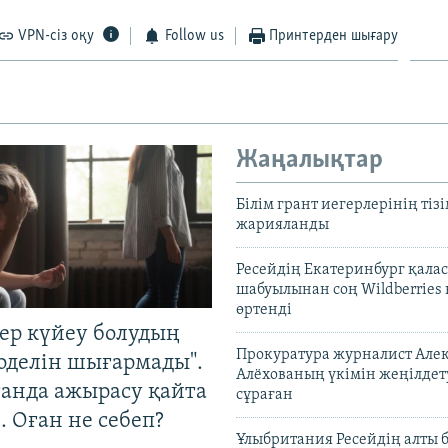
VPN-сіз оқу
Follow us
Принтерден шығару
Жаңалықтар
Білім грант иегерлерінің тізі
жарияланды
Ресейдің Екатеринбург қала
шабуылынан соң Wildberries
өртенді
тер күйеу болудың
Прокуратура журналист Але
оделін шығармады".
Алёхованың үкімін жеңілдет
танда ажырасу қайта
сұраған
. Оған не себеп?
Ұлыбритания Ресейдің алты 