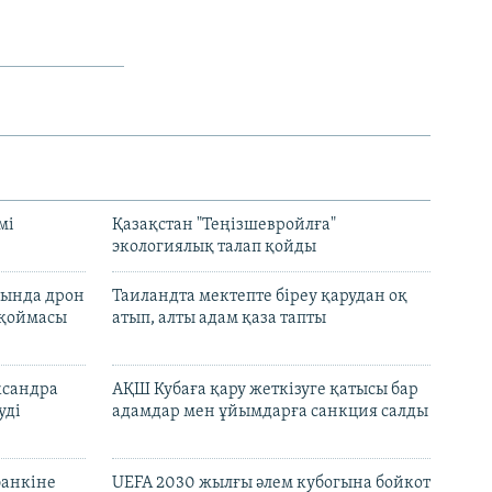
мі
Қазақстан "Теңізшевройлға"
экологиялық талап қойды
сында дрон
Таиландта мектепте біреу қарудан оқ
 қоймасы
атып, алты адам қаза тапты
ксандра
АҚШ Кубаға қару жеткізуге қатысы бар
уді
адамдар мен ұйымдарға санкция салды
банкіне
UEFA 2030 жылғы әлем кубогына бойкот