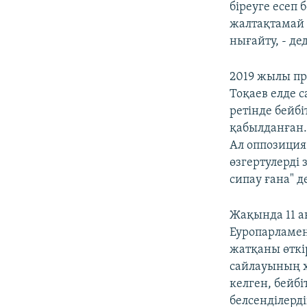
біреуге есеп
жалтақтамай ұ
нығайту, - де
2019 жылы пр
Тоқаев елде с
ретінде бейбі
қабылданған. 
Ал оппозиция
өзгертулерді
сипау ғана" 
Жақында 11 а
Еуропарламен
жатқаны өткір
сайлауының х
келген, бейб
белсенділерд