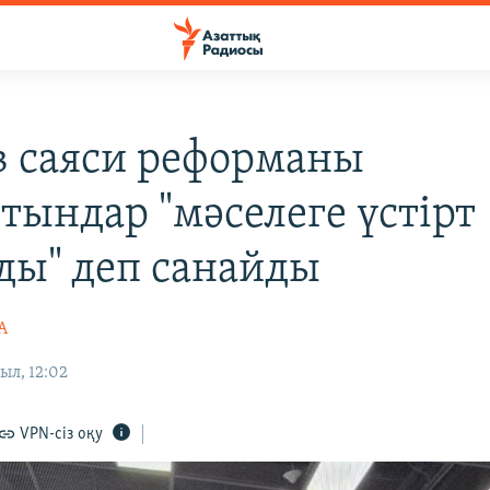
в саяси реформаны
тындар "мәселеге үстірт
ды" деп санайды
А
ыл, 12:02
VPN-сіз оқу