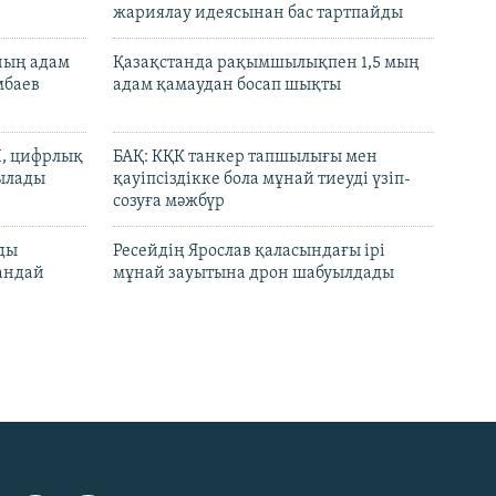
жариялау идеясынан бас тартпайды
нның адам
Қазақстанда рақымшылықпен 1,5 мың
мбаев
адам қамаудан босап шықты
И, цифрлық
БАҚ: КҚК танкер тапшылығы мен
тылады
қауіпсіздікке бола мұнай тиеуді үзіп-
созуға мәжбүр
лды
Ресейдің Ярослав қаласындағы ірі
андай
мұнай зауытына дрон шабуылдады