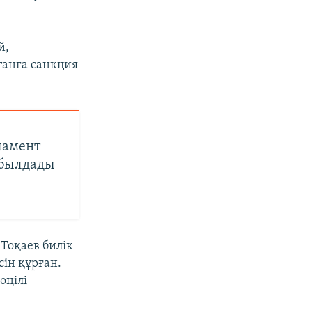
й,
танға санкция
ламент
абылдады
Тоқаев билік
ін құрған.
өңілі