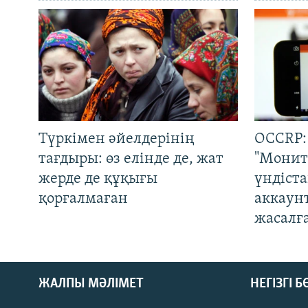
Түркімен әйелдерінің
OCCRP:
тағдыры: өз елінде де, жат
"Монит
жерде де құқығы
үндіст
қорғалмаған
аккаун
жасалғ
ЖАЛПЫ МӘЛІМЕТ
НЕГІЗГІ 