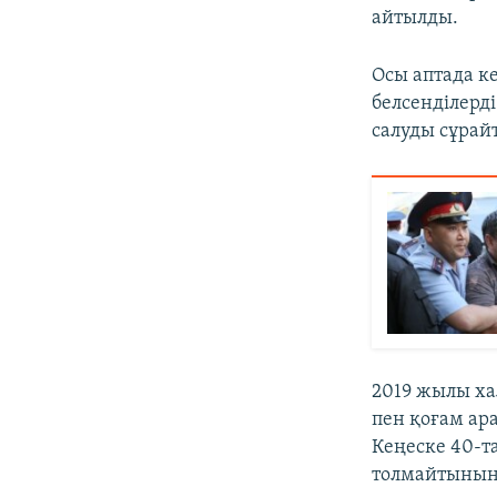
айтылды.
Осы аптада ке
белсенділерд
салуды сұра
2019 жылы ха
пен қоғам ар
Кеңеске 40-т
толмайтынын 