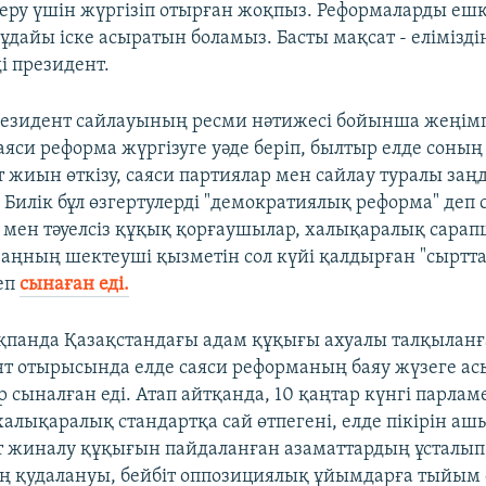
 беру үшін жүргізіп отырған жоқпыз. Реформаларды еш
дайы іске асыратын боламыз. Басты мақсат - еліміздің
ді президент.
езидент сайлауының ресми нәтижесі бойынша жеңімп
аяси реформа жүргізуге уәде беріп, былтыр елде соның
т жиын өткізу, саяси партиялар мен сайлау туралы заң
Билік бұл өзгертулерді "демократиялық реформа" деп 
 мен тәуелсіз құқық қорғаушылар, халықаралық сарап
 заңның шектеуші қызметін сол күйі қалдырған "сыртт
деп
сынаған еді.
қпанда Қазақстандағы адам құқығы ахуалы талқылан
т отырысында елде саяси реформаның баяу жүзеге а
 сыналған еді. Атап айтқанда, 10 қаңтар күнгі парлам
алықаралық стандартқа сай өтпегені, елде пікірін а
іт жиналу құқығын пайдаланған азаматтардың ұсталып
ің қудалануы, бейбіт оппозициялық ұйымдарға тыйым