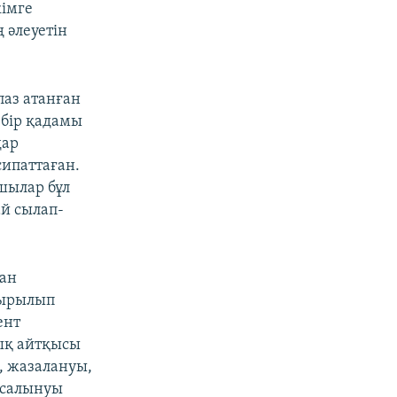
кімге
 әлеуетін
аз атанған
 бір қадамы
дар
сипаттаған.
шылар бұл
ай сылап-
ған
сырылып
ент
шық айтқысы
, жазалануы,
 салынуы