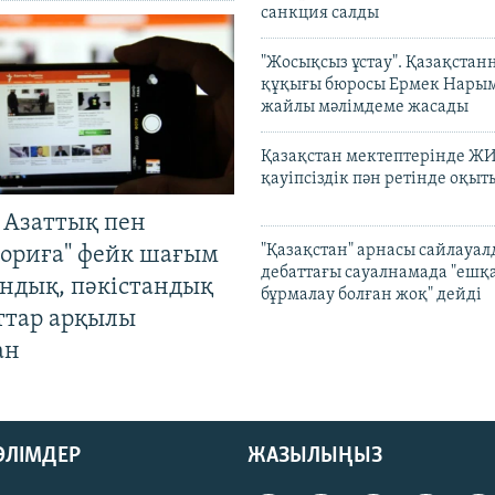
санкция салды
"Жосықсыз ұстау". Қазақста
құқығы бюросы Ермек Нары
жайлы мәлімдеме жасады
Қазақстан мектептерінде Ж
қауіпсіздік пән ретінде оқы
 Азаттық пен
"Қазақстан" арнасы сайлауа
ориға" фейк шағым
дебаттағы сауалнамада "ешқ
андық, пәкістандық
бұрмалау болған жоқ" дейді
ттар арқылы
ан
БӨЛІМДЕР
ЖАЗЫЛЫҢЫЗ