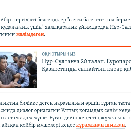
йбір жергілікті белсенділер "саяси бәсекеге жол берме
і қудалағаны үшін" халықаралық ұйымдардан Нұр-Сұл
йтынын
мәлімдеген
.
ОҚИ ОТЫРЫҢЫЗ
Нұр-Cұлтанға 20 талап. Еуропар
Қазақстанды сынайтын қарар қ
лықтың билікке деген наразылығы өршіп тұрған тұста 
асында диалог орнататын Ұлттық қоғамдық сенім кеңес
ан астам адам мүше. Бұған дейін кеңестің жұмысына к
айтқан кейбір мүшелері кеңес
құрамынан шыққан
.