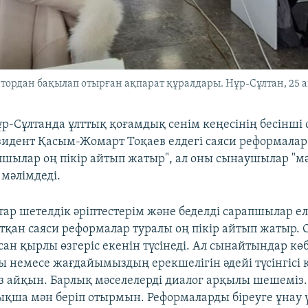
тордан бақылап отырған ақпарат құралдары. Нұр-Сұлтан, 25 а
ұр-Сұлтанда ұлттық қоғамдық сенім кеңесінің бесінш
зидент Қасым-Жомарт Тоқаев елдегі саяси реформалар
пшылар оң пікір айтып жатыр", ал оны сынаушылар "мә
 мәлімдеді.
тар шетелдік әріптестерім және беделді сарапшылар ел
қан саяси реформалар туралы оң пікір айтып жатыр. О
ан қырлы өзгеріс екенін түсінеді. Ал сынайтындар көб
ды немесе жағдайымыздың ерекшелігін әдейі түсінгісі 
айқын. Барлық мәселелерді диалог арқылы шешеміз.
ықша мән беріп отырмын. Реформаларды біреуге ұнау 