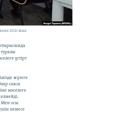
қпан 2021 жыл.
і отырысында
 туралы
селеге үстірт
імізде жүзеге
лар саяси
іне мәселеге
келмейді.
 Мен осы
үшін немесе