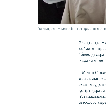
Ұлттық сенім кеңесінің отырысын мони
25 ақпанда Н
сөйлеген пре
"беделді сара
қарайды" деп
- Менің бірқа
асырылып жат
жаңғырудың с
үстірт қарай
Ұстанымымыз 
мәселеге айр