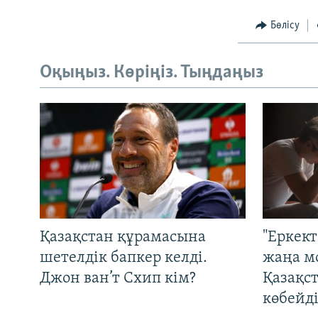
Бөлісу
Оқыңыз. Көріңіз. Тыңдаңыз
Қазақстан құрамасына
"Еркек
шетелдік бапкер келді.
жаңа м
Джон ван’т Схип кім?
Қазақс
көбейді