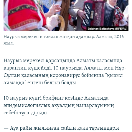
ЖАЗЫЛЫҢЫЗ
Басқа тілдерде
Наурыз мерекесін тойлап жатқан адамдар. Алматы, 2016
жыл.
Наурыз мерекесі қарсаңында Алматы қаласында
карантин күшейеді. 10 наурызда Алматы мен Нұр-
Сұлтан қаласының коронавирус бойынша "қызыл
аймаққа" енгені белгілі болды.
10 наурыз күнгі брифинг кезінде Алматыда
эпидемиологиялық ахуалдың нашарлауының
себебі түсіндірілді.
— Ауа райы жылынған сайын қала тұрғындары