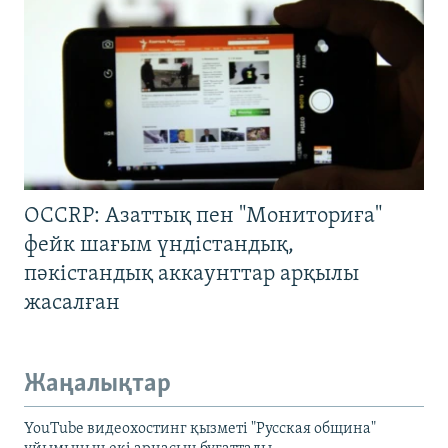
OCCRP: Азаттық пен "Мониториға"
фейк шағым үндістандық,
пәкістандық аккаунттар арқылы
жасалған
Жаңалықтар
YouTube видеохостинг қызметі "Русская община"