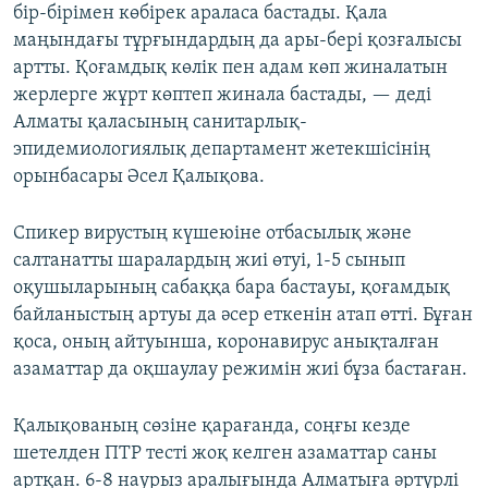
бір-бірімен көбірек араласа бастады. Қала
маңындағы тұрғындардың да ары-бері қозғалысы
артты. Қоғамдық көлік пен адам көп жиналатын
жерлерге жұрт көптеп жинала бастады, — деді
Алматы қаласының санитарлық-
эпидемиологиялық департамент жетекшісінің
орынбасары Әсел Қалықова.
Спикер вирустың күшеюіне отбасылық және
салтанатты шаралардың жиі өтуі, 1-5 сынып
оқушыларының сабаққа бара бастауы, қоғамдық
байланыстың артуы да әсер еткенін атап өтті. Бұған
қоса, оның айтуынша, коронавирус анықталған
азаматтар да оқшаулау режимін жиі бұза бастаған.
Қалықованың сөзіне қарағанда, соңғы кезде
шетелден ПТР тесті жоқ келген азаматтар саны
артқан. 6-8 наурыз аралығында Алматыға әртүрлі