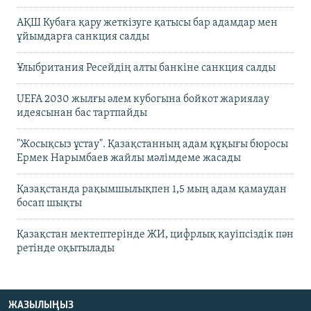
АҚШ Кубаға қару жеткізуге қатысы бар адамдар мен
ұйымдарға санкция салды
Ұлыбритания Ресейдің алты банкіне санкция салды
UEFA 2030 жылғы әлем кубогына бойкот жариялау
идеясынан бас тартпайды
"Жосықсыз ұстау". Қазақстанның адам құқығы бюросы
Ермек Нарымбаев жайлы мәлімдеме жасады
Қазақстанда рақымшылықпен 1,5 мың адам қамаудан
босап шықты
Қазақстан мектептерінде ЖИ, цифрлық қауіпсіздік пән
ретінде оқытылады
ЖАЗЫЛЫҢЫЗ