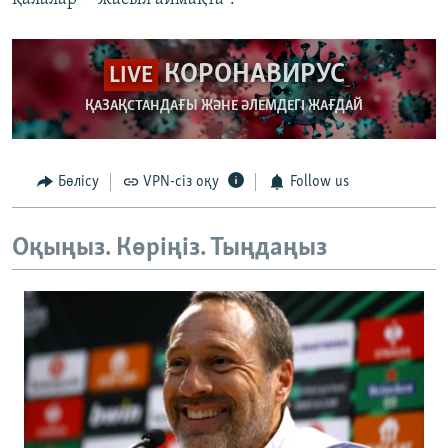
КОРОНАВИРУС
LIVE
ҚАЗАҚСТАНДАҒЫ ЖӘНЕ ӘЛЕМДЕГІ ЖАҒДАЙ
Бөлісу
VPN-сіз оқу
Follow us
Оқыңыз. Көріңіз. Тыңдаңыз