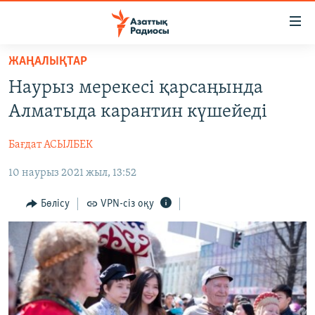
Accessibility
links
Skip
ЖАҢАЛЫҚТАР
to
ЖАҢАЛЫҚТАР
Наурыз мерекесі қарсаңында
main
САЯСАТ
content
Алматыда карантин күшейеді
AZATTYQTV
Skip
to
Бағдат АСЫЛБЕК
ҚАҢТАР ОҚИҒАСЫ
main
10 наурыз 2021 жыл, 13:52
АДАМ ҚҰҚЫҚТАРЫ
Navigation
Skip
ӘЛЕУМЕТ
Бөлісу
VPN-сіз оқу
to
ӘЛЕМ
Search
АРНАЙЫ ЖОБАЛАР
Русский