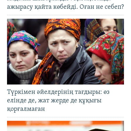
ажырасу қайта көбейді. Оған не себеп?
Түркімен әйелдерінің тағдыры: өз
елінде де, жат жерде де құқығы
қорғалмаған