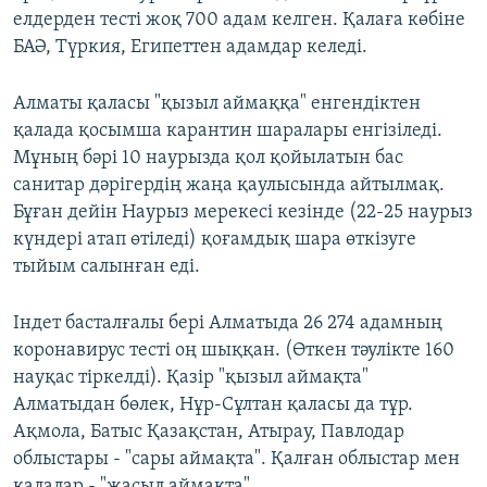
елдерден тесті жоқ 700 адам келген. Қалаға көбіне
БАӘ, Түркия, Египеттен адамдар келеді.
Алматы қаласы "қызыл аймаққа" енгендіктен
қалада қосымша карантин шаралары енгізіледі.
Мұның бәрі 10 наурызда қол қойылатын бас
санитар дәрігердің жаңа қаулысында айтылмақ.
Бұған дейін Наурыз мерекесі кезінде (22-25 наурыз
күндері атап өтіледі) қоғамдық шара өткізуге
тыйым салынған еді.
Індет басталғалы бері Алматыда 26 274 адамның
коронавирус тесті оң шыққан. (Өткен тәулікте 160
науқас тіркелді). Қазір "қызыл аймақта"
Алматыдан бөлек, Нұр-Сұлтан қаласы да тұр.
Ақмола, Батыс Қазақстан, Атырау, Павлодар
облыстары - "сары аймақта". Қалған облыстар мен
қалалар - "жасыл аймақта".