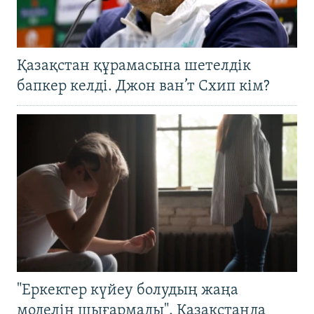
Қазақстан құрамасына шетелдік
бапкер келді. Джон ван’т Схип кім?
"Еркектер күйеу болудың жаңа
моделін шығармады". Қазақстанда