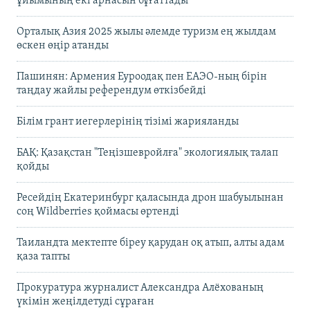
ұйымының екі арнасын бұғаттады
Орталық Азия 2025 жылы әлемде туризм ең жылдам
өскен өңір атанды
Пашинян: Армения Еуроодақ пен ЕАЭО-ның бірін
таңдау жайлы референдум өткізбейді
Білім грант иегерлерінің тізімі жарияланды
БАҚ: Қазақстан "Теңізшевройлға" экологиялық талап
қойды
Ресейдің Екатеринбург қаласында дрон шабуылынан
соң Wildberries қоймасы өртенді
Таиландта мектепте біреу қарудан оқ атып, алты адам
қаза тапты
Прокуратура журналист Александра Алёхованың
үкімін жеңілдетуді сұраған