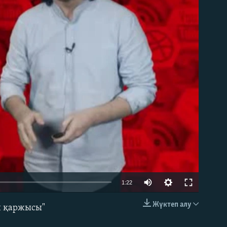
able
Auto
1:22
240p
Жүктеп алу
н қаржысы"
EMBED
360p