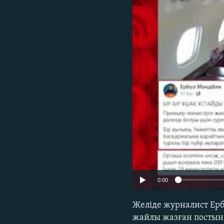
0:00
Желіде журналист Ерб
жайлы жазған постын