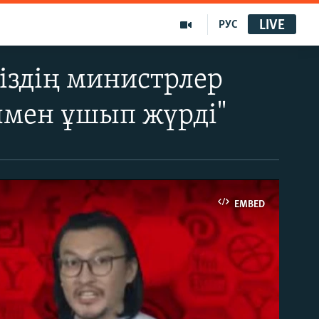
LIVE
РУС
іздің министрлер
ымен ұшып жүрді"
EMBED