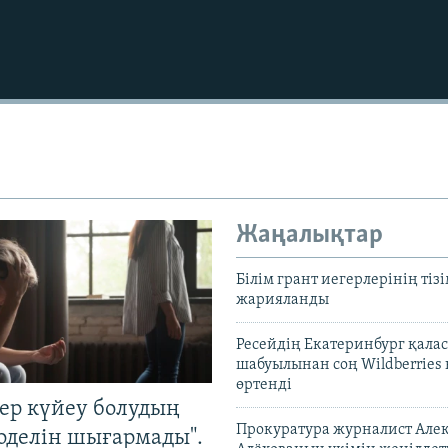
Auto
240p
360p
Жаңалықтар
720p
1080p
Білім грант иегерлерінің тізі
жарияланды
Ресейдің Екатеринбург қала
шабуылынан соң Wildberries
өртенді
тер күйеу болудың
Прокуратура журналист Але
оделін шығармады".