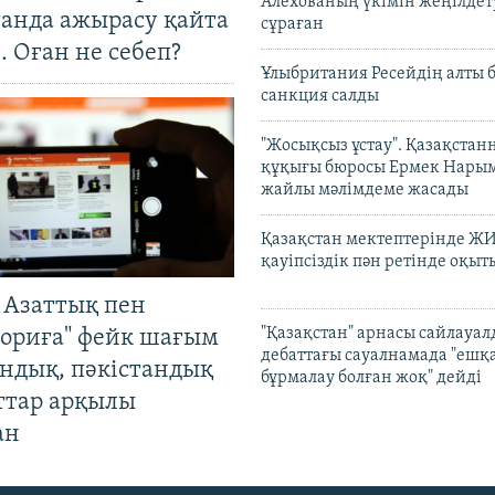
Алёхованың үкімін жеңілдет
танда ажырасу қайта
сұраған
. Оған не себеп?
Ұлыбритания Ресейдің алты 
санкция салды
"Жосықсыз ұстау". Қазақста
құқығы бюросы Ермек Нары
жайлы мәлімдеме жасады
Қазақстан мектептерінде Ж
қауіпсіздік пән ретінде оқы
 Азаттық пен
"Қазақстан" арнасы сайлауа
ориға" фейк шағым
дебаттағы сауалнамада "ешқ
андық, пәкістандық
бұрмалау болған жоқ" дейді
ттар арқылы
ан