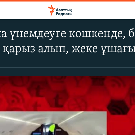
а үнемдеуге көшкенде, б
 қарыз алып, жеке ұшағ