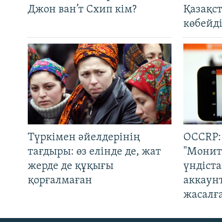
Джон ван’т Схип кім?
Қазақс
көбейді
Түркімен әйелдерінің
OCCRP:
тағдыры: өз елінде де, жат
"Монит
жерде де құқығы
үндіст
қорғалмаған
аккаун
жасалғ