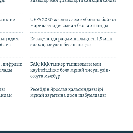
уді
адамдар мен ұйымдарға санкция салды
банкіне
UEFA 2030 жылғы әлем кубогына бойкот
жариялау идеясынан бас тартпайды
нның адам
Қазақстанда рақымшылықпен 1,5 мың
мбаев
адам қамаудан босап шықты
И, цифрлық
БАҚ: КҚК танкер тапшылығы мен
тылады
қауіпсіздікке бола мұнай тиеуді үзіп-
созуға мәжбүр
лды
Ресейдің Ярослав қаласындағы ірі
андай
мұнай зауытына дрон шабуылдады