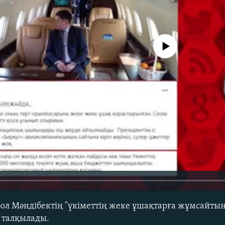
No media source currently avail
ол Мәндібектің "үкіметтің жеке ұшақтарға жұмсайты
 талқылады.