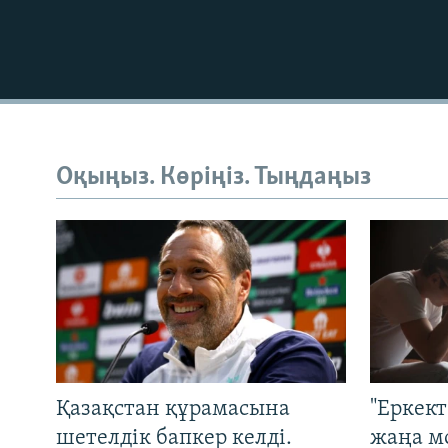
Оқыңыз. Көріңіз. Тыңдаңыз
Қазақстан құрамасына
"Еркек
шетелдік бапкер келді.
жаңа м