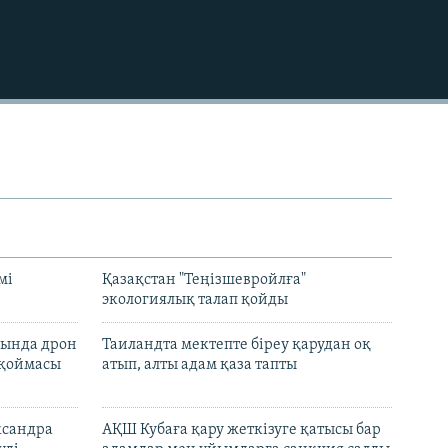
480p
720p
1080p
480p
мі
Қазақстан "Теңізшевройлға"
экологиялық талап қойды
сында дрон
Таиландта мектепте біреу қарудан оқ
 қоймасы
атып, алты адам қаза тапты
ксандра
АҚШ Кубаға қару жеткізуге қатысы бар