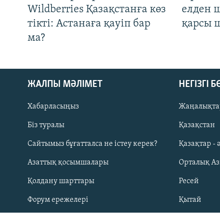
Wildberries Қазақстанға көз
елден 
тікті: Астанаға қауіп бар
қарсы 
ма?
ЖАЛПЫ МӘЛІМЕТ
НЕГІЗГІ 
Русский
Хабарласыңыз
Жаңалықта
ЖАЗЫЛЫҢЫЗ
Біз туралы
Қазақстан
Сайтымыз бұғатталса не істеу керек?
Қазақтар - 
Азаттық қосымшалары
Орталық А
Қолдану шарттары
Ресей
Басқа тілдерде
Форум ережелері
Қытай
Жазылу
Әлем