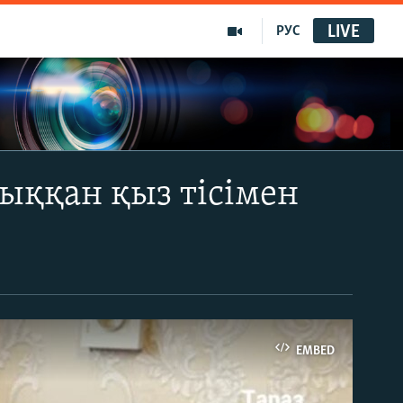
LIVE
РУС
ыққан қыз тісімен
EMBED