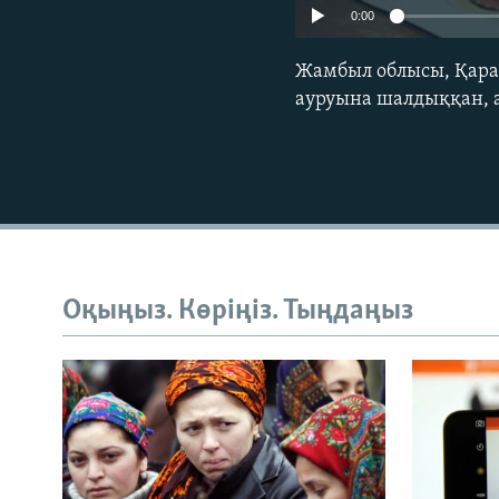
0:00
Жамбыл облысы, Қарат
ауруына шалдыққан, а
Оқыңыз. Көріңіз. Тыңдаңыз