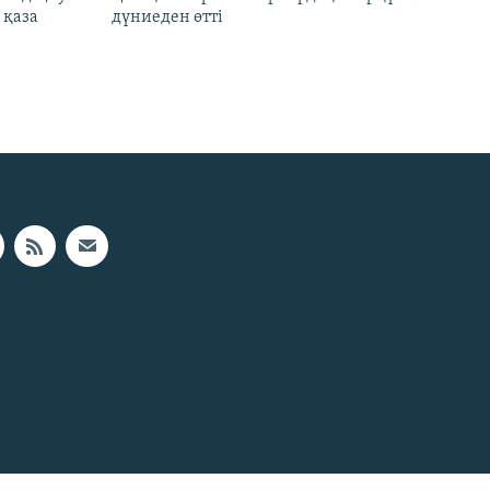
 қаза
дүниеден өтті