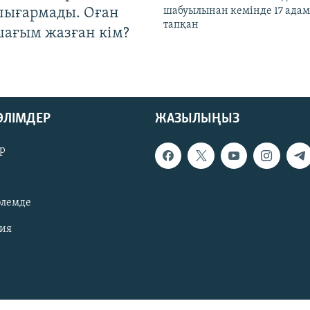
шығармады. Оған
шабуылынан кемінде 17 адам
тапқан
шағым жазған кім?
БӨЛІМДЕР
ЖАЗЫЛЫҢЫЗ
р
әлемде
зия