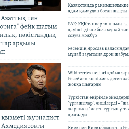
Қазақстанда рақымшылықпен
адам қамаудан босап шықты
 Азаттық пен
Auto
240p
360p
БАҚ: КҚК танкер тапшылығы
ориға" фейк шағым
қауіпсіздікке бола мұнай тиеу
андық, пәкістандық
720p
1080p
созуға мәжбүр
ттар арқылы
Ресейдің Ярослав қаласындағ
ан
мұнай зауытына дрон шабуы
Wildberries негізгі қоймала
Ресейден көшірмек деген ха
жоққа шығарды
Түркістан өңірінде әйелдерді
"ұрғашылар", әншілерді – "
жаршысы" деген тұрғын ұстал
қозғалды
 қызметі журналист
 Ахмедияровты
Киев пен Киев облысында Рес