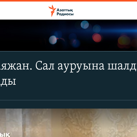
яжан. Cал ауруына шалд
ады