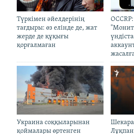
Түркімен әйелдерінің
OCCRP:
тағдыры: өз елінде де, жат
"Монит
жерде де құқығы
үндіст
қорғалмаған
аккаун
жасалғ
Украина соққыларынан
Шекара
қоймалары өртенген
Лұқпан