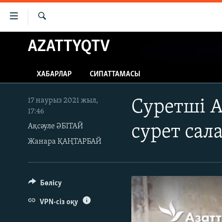
Accessibility
links
İздеу
Skip
AZATTYQTV
ЖАҢАЛЫҚТАР
to
САЯСАТ
main
ХАБАРЛАР
СИПАТТАМАСЫ
content
AZATTYQTV
Skip
ҚАҢТАР ОҚИҒАСЫ
to
17 наурыз 2021 жыл,
Суретші А
17:46
main
АДАМ ҚҰҚЫҚТАРЫ
Navigation
Ақсәуле ӘБІТАЙ
сурет сал
ӘЛЕУМЕТ
Skip
Жанара ҚАҢТАРБАЙ
to
ӘЛЕМ
Search
АРНАЙЫ ЖОБАЛАР
Бөлісу
VPN-сіз оқу