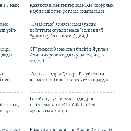
 1,5 мың
Қазақстан мектептерінде ЖИ, цифрлық
қауіпсіздік пән ретінде оқытылады
480p
 мен
"Қазақстан" арнасы сайлауалды
ді үзіп-
дебаттағы сауалнамада "ешқандай
бұрмалау болған жоқ" дейді
ы ірі
CPJ ұйымы Қазақстан билігін Лұқпан
лдады
Ахмедияровты қудалауды тоқтатуға
үндеді
рын
"Әділ сөз" қоры Динара Егеубаеваға
барды
қатысты істі ашық тергеуге шақырды
 –
Ресейдің Тула облысында дрон
шайтанның
шабуылынан кейін Wildberries
ып, іс
орталығы өртенді
ейдің әуе
Қазақ кинорежиссері Ардақ Әмірқұлов