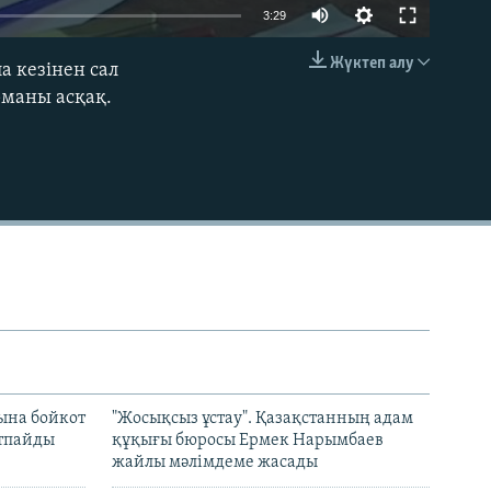
Auto
3:29
240p
Жүктеп алу
 кезінен сал
EMBED
360p
рманы асқақ.
480p
720p
1080p
ына бойкот
"Жосықсыз ұстау". Қазақстанның адам
ртпайды
құқығы бюросы Ермек Нарымбаев
жайлы мәлімдеме жасады