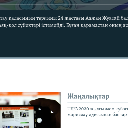
ау қаласының тұрғыны 24 жастағы Аяжан Жуатай бала
яқ-қол сүйектері істемейді. Бұған қарамастан оның а
Жаңалықтар
UEFA 2030 жылғы әлем кубог
жариялау идеясынан бас та