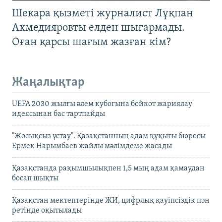
Шекара қызметі журналист Лұқпан
Ахмедияровты елден шығармады.
Оған қарсы шағым жазған кім?
Жаңалықтар
UEFA 2030 жылғы әлем кубогына бойкот жариялау
идеясынан бас тартпайды
"Жосықсыз ұстау". Қазақстанның адам құқығы бюросы
Ермек Нарымбаев жайлы мәлімдеме жасады
Қазақстанда рақымшылықпен 1,5 мың адам қамаудан
босап шықты
Қазақстан мектептерінде ЖИ, цифрлық қауіпсіздік пән
ретінде оқытылады