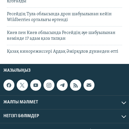
қозғалды
Ресейдің Тула облысында дрон шабуылынан кейін
Wildberries орталығы өртенді
Киев пен Киев облысында Ресейдің әуе шабуылынан
кемінде 17 адам қаза тапқан
Қазақ кинорежиссері Ардақ Әмірқұлов дүниеден өтті
ЖАЗЫЛЫҢЫЗ
ЖАЛПЫ МӘЛІМЕТ
НЕГІЗГІ БӨЛІМДЕР