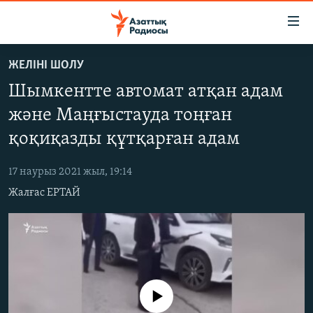
Accessibility
links
Skip
ЖЕЛІНІ ШОЛУ
to
ЖАҢАЛЫҚТАР
Шымкентте автомат атқан адам
main
САЯСАТ
content
және Маңғыстауда тоңған
AZATTYQTV
Skip
қоқиқазды құтқарған адам
to
ҚАҢТАР ОҚИҒАСЫ
main
17 наурыз 2021 жыл, 19:14
АДАМ ҚҰҚЫҚТАРЫ
Navigation
Жалғас ЕРТАЙ
Skip
ӘЛЕУМЕТ
to
ӘЛЕМ
Search
АРНАЙЫ ЖОБАЛАР
Русский
No media source currently available