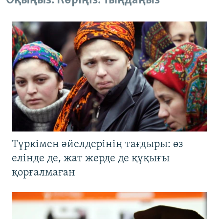
Оқыңыз. Көріңіз. Тыңдаңыз
Түркімен әйелдерінің тағдыры: өз
елінде де, жат жерде де құқығы
қорғалмаған