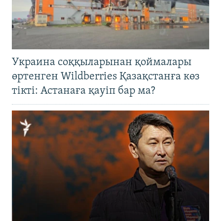
Украина соққыларынан қоймалары
өртенген Wildberries Қазақстанға көз
тікті: Астанаға қауіп бар ма?