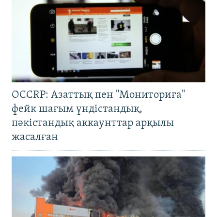
OCCRP: Азаттық пен "Мониториға"
фейк шағым үндістандық,
пәкістандық аккаунттар арқылы
жасалған