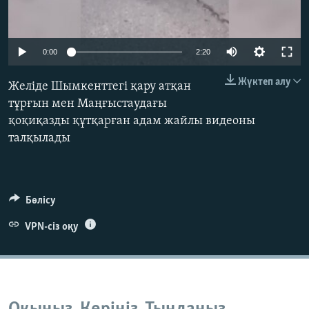
ЖАЗЫЛЫҢЫЗ
Auto
0:00
2:20
240p
Басқа тілдерде
Жүктеп алу
Желіде Шымкенттегі қару атқан
360p
тұрғын мен Маңғыстаудағы
қоқиқазды құтқарған адам жайлы видеоны
480p
Auto
240p
360p
480p
талқылады
720p
720p
1080p
1080p
Бөлісу
VPN-сіз оқу