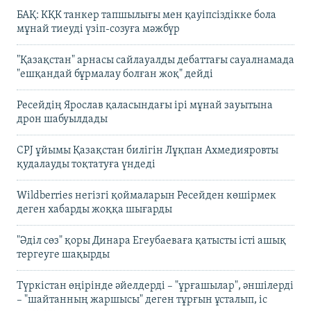
БАҚ: КҚК танкер тапшылығы мен қауіпсіздікке бола
мұнай тиеуді үзіп-созуға мәжбүр
"Қазақстан" арнасы сайлауалды дебаттағы сауалнамада
"ешқандай бұрмалау болған жоқ" дейді
Ресейдің Ярослав қаласындағы ірі мұнай зауытына
дрон шабуылдады
CPJ ұйымы Қазақстан билігін Лұқпан Ахмедияровты
қудалауды тоқтатуға үндеді
Wildberries негізгі қоймаларын Ресейден көшірмек
деген хабарды жоққа шығарды
"Әділ сөз" қоры Динара Егеубаеваға қатысты істі ашық
тергеуге шақырды
Түркістан өңірінде әйелдерді – "ұрғашылар", әншілерді
– "шайтанның жаршысы" деген тұрғын ұсталып, іс