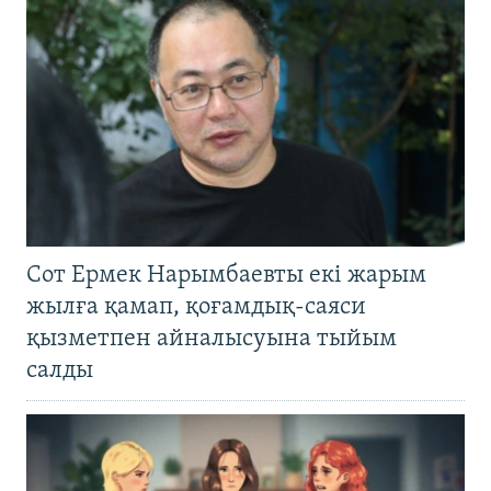
Сот Ермек Нарымбаевты екі жарым
жылға қамап, қоғамдық-саяси
қызметпен айналысуына тыйым
салды