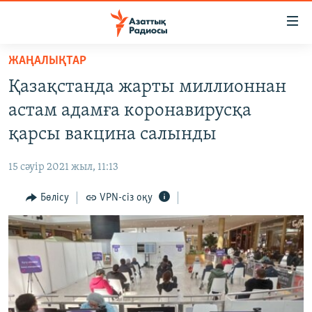
Accessibility
links
Skip
ЖАҢАЛЫҚТАР
to
ЖАҢАЛЫҚТАР
Қазақстанда жарты миллионнан
main
САЯСАТ
content
астам адамға коронавирусқа
AZATTYQTV
Skip
қарсы вакцина салынды
to
ҚАҢТАР ОҚИҒАСЫ
main
15 сәуір 2021 жыл, 11:13
АДАМ ҚҰҚЫҚТАРЫ
Navigation
Skip
Бөлісу
VPN-сіз оқу
ӘЛЕУМЕТ
to
ӘЛЕМ
Search
АРНАЙЫ ЖОБАЛАР
Русский