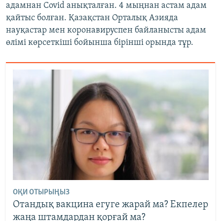
адамнан Covid анықталған. 4 мыңнан астам адам
қайтыс болған. Қазақстан Орталық Азияда
науқастар мен коронавируспен байланысты адам
өлімі көрсеткіші бойынша бірінші орында тұр.
ОҚИ ОТЫРЫҢЫЗ
Отандық вакцина егуге жарай ма? Екпелер
жаңа штамдардан қорғай ма?