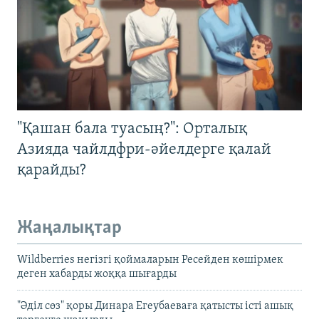
"Қашан бала туасың?": Орталық
Азияда чайлдфри-әйелдерге қалай
қарайды?
Жаңалықтар
Wildberries негізгі қоймаларын Ресейден көшірмек
деген хабарды жоққа шығарды
"Әділ сөз" қоры Динара Егеубаеваға қатысты істі ашық