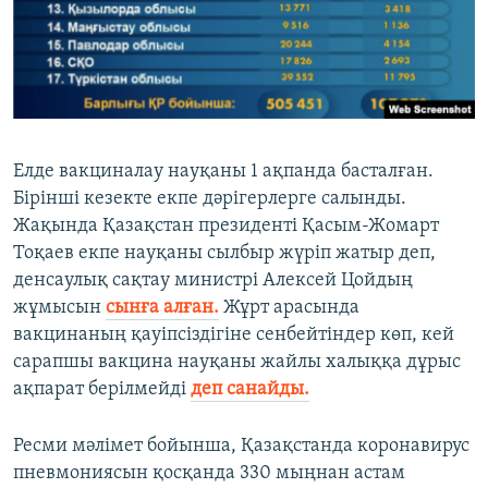
Елде вакциналау науқаны 1 ақпанда басталған.
Бірінші кезекте екпе дәрігерлерге салынды.
Жақында Қазақстан президенті Қасым-Жомарт
Тоқаев екпе науқаны сылбыр жүріп жатыр деп,
денсаулық сақтау министрі Алексей Цойдың
жұмысын
сынға алған.
Жұрт арасында
вакцинаның қауіпсіздігіне сенбейтіндер көп, кей
сарапшы вакцина науқаны жайлы халыққа дұрыс
ақпарат берілмейді
деп санайды.
Ресми мәлімет бойынша, Қазақстанда коронавирус
пневмониясын қосқанда 330 мыңнан астам