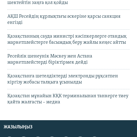
шектейтін заңға қол қойды
АҚШ Ресейдің құрлықтағы әскеріне қарсы санкция
енгізді
Қазақстанның сауда министрі кәсіпкерлерге отандық
маркетплейстерге басымдық беру жайлы кеңес айтты
Ресейлік шенеунік Мәскеу мен Астана
маркетплейстерді біріктірмек дейді
Қазақстанға шетелдіктерді электронды рұқсатпен
кіргізу жобасы талқыға ұсынылды
Қазақстан мұнайын КҚК терминалынан танкерге тиеу
қайта жалғасты – медиа
ЖАЗЫЛЫҢЫЗ