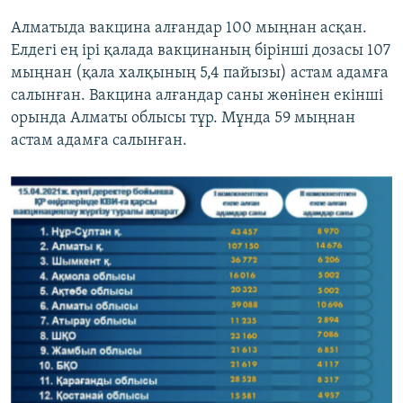
Алматыда вакцина алғандар 100 мыңнан асқан.
Елдегі ең ірі қалада вакцинаның бірінші дозасы 107
мыңнан (қала халқының 5,4 пайызы) астам адамға
салынған. Вакцина алғандар саны жөнінен екінші
орында Алматы облысы тұр. Мұнда 59 мыңнан
астам адамға салынған.