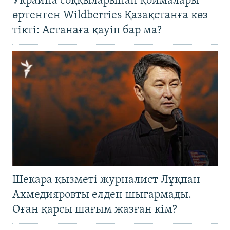
Украина соққыларынан қоймалары
өртенген Wildberries Қазақстанға көз
тікті: Астанаға қауіп бар ма?
Шекара қызметі журналист Лұқпан
Ахмедияровты елден шығармады.
Оған қарсы шағым жазған кім?