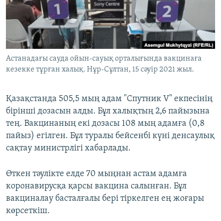
ЖАЗЫЛЫҢЫЗ
Басқа тілдерде
Астанадағы сауда ойын-сауық орталығында вакцинаға
кезекке тұрған халық. Нұр-Сұлтан, 15 сәуір 2021 жыл.
Қазақстанда 505,5 мың адам "Спутник V" екпесінің
бірінші дозасын алды. Бұл халықтың 2,6 пайызына
тең. Вакцинаның екі дозасы 108 мың адамға (0,8
пайыз) егілген. Бұл туралы бейсенбі күні денсаулық
сақтау министрлігі хабарлады.
Өткен тәулікте елде 70 мыңнан астам адамға
коронавирусқа қарсы вакцина салынған. Бұл
вакциналау басталғалы бері тіркелген ең жоғары
көрсеткіш.