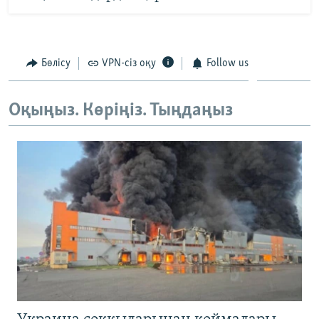
Бөлісу
VPN-сіз оқу
Follow us
Оқыңыз. Көріңіз. Тыңдаңыз