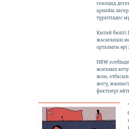
геноцид деге
арнайы лагер
түркітілдес 
Қытай билігі
жасағанын м
орталығы әрі
HRW есебінде
жоғалып кету
жою, отбасын
жегу, жыныст
фактілері ай