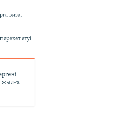
ға виза,
 әрекет етуі
ергені
қ жылға