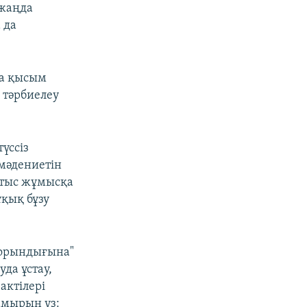
ңжаңда
 да
ға қысым
 тәрбиелеу
үссіз
мәдениетін
н тыс жұмысқа
қық бұзу
 орындығына"
уда ұстау,
актілері
амырын үз: