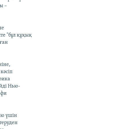
ы –
не
те "бұл құқық
ған
ніне,
кәсіп
рика
йді Нью-
офи
ою үшін
өтеруден