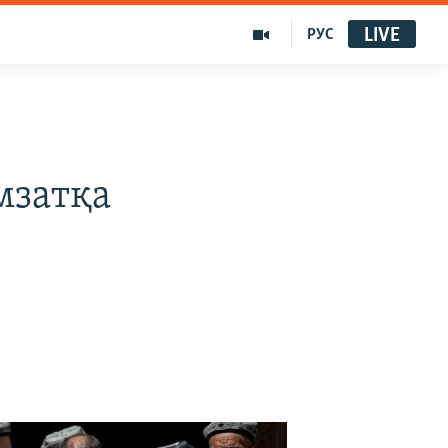
LIVE
РУС
ы
мзатқа