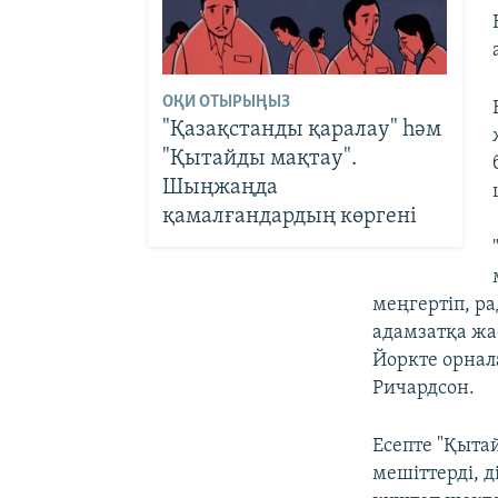
ОҚИ ОТЫРЫҢЫЗ
"Қазақстанды қаралау" һәм
"Қытайды мақтау".
Шыңжаңда
қамалғандардың көргені
меңгертіп, р
адамзатқа ж
Йоркте орна
Ричардсон.
Есепте "Қыта
мешіттерді, д