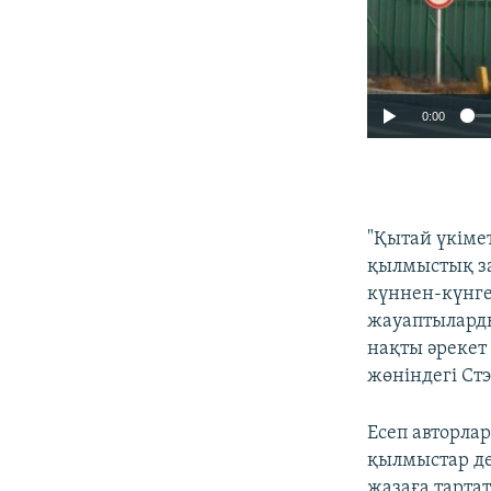
0:00
"Қытай үкіме
қылмыстық за
күннен-күнге
жауаптыларды
нақты әрекет
жөніндегі Ст
Есеп авторла
қылмыстар де
жазаға тарта