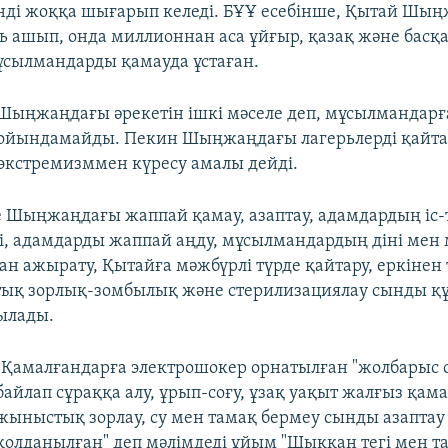
нді жоққа шығарып келеді. БҰҰ есебінше, Қытай Шы
ь ашып, онда миллионнан аса ұйғыр, қазақ және басқа
мұсылмандарды қамауда ұстаған.
 Шыңжаңдағы әрекетін ішкі мәселе деп, мұсылмандар
ойындамайды. Пекин Шыңжаңдағы лагерьлерді қайта
 экстремизммен күресу амалы дейді.
 Шыңжаңдағы жаппай қамау, азаптау, адамдардың іс-т
і, адамдарды жаппай аңду, мұсылмандардың діні мен 
ан ажырату, Қытайға мәжбүрлі түрде қайтару, еркіне
ық зорлық-зомбылық және стерилизациялау сынды құ
тылады.
"Қамалғандарға электрошокер орнатылған "жолбарыс
байлап сұраққа алу, ұрып-соғу, ұзақ уақыт жалғыз қама
жыныстық зорлау, су мен тамақ бермеу сынды азаптау 
қолданылған" деп мәлімдеді ұйым "Шыққан тегі мен т