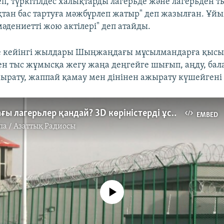
п, түркітілдес халықтарды лагерьде және лагерьден т
ан бас тартуға мәжбүрлеп жатыр" деп жазылған. Ұйы
мәдениетті жою актілері" деп атайды.
е кейінгі жылдары Шыңжаңдағы мұсылмандарға қысы
ен тыс жұмысқа жегу жаңа деңгейге шығып, аңду, бал
ырату, жаппай қамау мен дінінен ажырату күшейгені 
Шыңжаңдағы лагерьлер қандай? 3D көріністерді ұсынамыз
EMBED
па / Азаттық Радиосы
No media source currently available