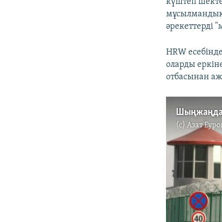
күштеп шекте
мұсылмандықт
әрекеттерді "
HRW есебінд
оларды еркін
отбасынан аж
(c)
Азат Еуро