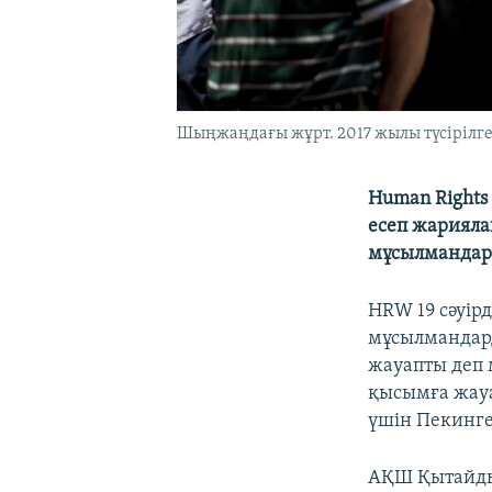
Шыңжаңдағы жұрт. 2017 жылы түсірілге
Human Rights
есеп жарияла
мұсылмандар
HRW 19 сәуі
мұсылмандард
жауапты деп
қысымға жауа
үшін Пекинг
АҚШ Қытайды