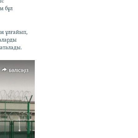
ыс
м бұл
м ұлғайып,
аларды
аталады.
БӨЛІСІҢІЗ