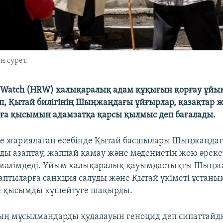
н сурет.
 Watch (HRW) халықаралық адам құқығын қорғау ұй
п, Қытай билігінің Шыңжаңдағы ұйғырлар, қазақтар ж
ға қысымын адамзатқа қарсы қылмыс деп бағалады.
рде жариялаған есебінде Қытай басшылары Шыңжаңда
ы азаптау, жаппай қамау және мәдениетін жою әреке
 мәлімдеді. Ұйым халықаралық қауымдастықты Шыңж
птыларға санкция салуды және Қытай үкіметі ұстаны
е қысымды күшейтуге шақырды.
ң мұсылмандарды қудалауын геноцид деп сипаттайд