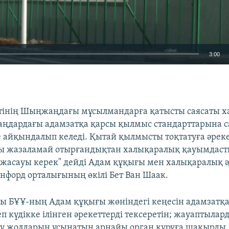
3:00
EMBED
тінің Шыңжаңдағы мұсылмандарға қатысты саясаты 
ңдардағы адамзатқа қарсы қылмыс стандарттарына са
 айқындалып келеді. Қытай қылмысты тоқтатуға әрек
Auto
240p
360p
480p
 жазаламай отырғандықтан халықаралық қауымдастық
 жасауы керек" дейді Адам құқығы мен халықаралық әд
720p
1080p
энфорд орталығының өкілі Бет Ван Шаак.
ры БҰҰ-ның Адам құқығы жөніндегі кеңесін адамзатқ
п күдікке ілінген әрекеттерді тексеретін; жауаптылар
ту жолдарын ұсынатын арнайы орган құруға шақырды.