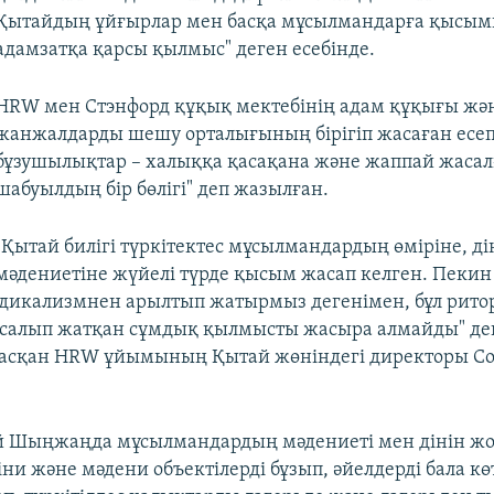
Қытайдың ұйғырлар мен басқа мұсылмандарға қысым
адамзатқа қарсы қылмыс" деген есебінде.
HRW мен Стэнфорд құқық мектебінің адам құқығы жә
жанжалдарды шешу орталығының бірігіп жасаған есеп
бұзушылықтар – халыққа қасақана және жаппай жасал
шабуылдың бір бөлігі" деп жазылған.
"Қытай билігі түркітектес мұсылмандардың өміріне, ді
мәдениетіне жүйелі түрде қысым жасап келген. Пекин 
адикализмнен арылтып жатырмыз дегенімен, бұл рито
асалып жатқан сұмдық қылмысты жасыра алмайды" де
ласқан HRW ұйымының Қытай жөніндегі директоры С
й Шыңжаңда мұсылмандардың мәдениеті мен дінін ж
іни және мәдени объектілерді бұзып, әйелдерді бала к