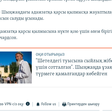
е Шыңжаңдағы адамзатқа қарсы қылмысқа жауаптылар
ясын салуды ұсынады.
амзатқа қарсы қылмысына нүкте қою үшін әлем бірігіп
ичардсон.
ОҚИ ОТЫРЫҢЫЗ
"Шетелдегі туысына сыйлық жіб
үшін сотталған". Шыңжаңда ұза
түрмеге қамалғандар көбейген
VPN-сіз оқу
Follow us
Принтерден шығару