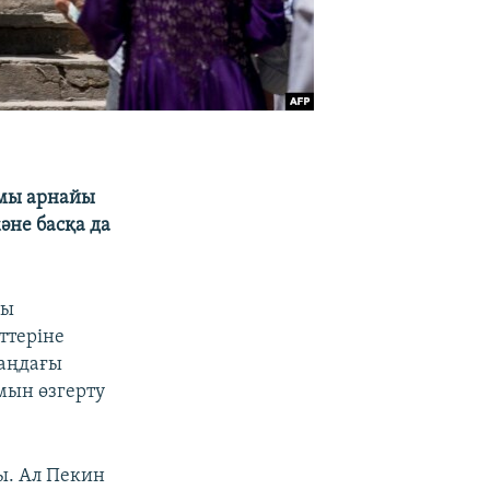
ымы арнайы
әне басқа да
ғы
ттеріне
аңдағы
мын өзгерту
ы. Ал Пекин