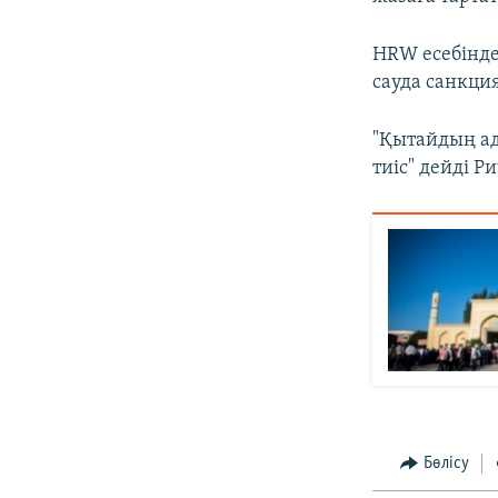
HRW есебінд
сауда санкци
"Қытайдың ад
тиіс" дейді Р
Бөлісу