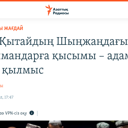
Ы ЖАҒДАЙ
 Қытайдың Шыңжаңдағ
мандарға қысымы – ада
 қылмыс
сы
л, 17:47
VPN-сіз оқу