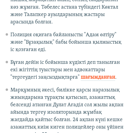
көз жұмған. Төбелес астана түбіндегі Көктал
және Талапкер ауылдарының жастары
арасында болған.
Полиция оқиғаға байланысты "Адам өлтіру"
және "Бұзақылық" бабы бойынша қылмыстық
іс қозғаған еді.
Бұған дейін іс бойынша күдікті деп танылған
екі жігіттің туыстары мен адвокаттары
"тергеудегі заңсыздықтарға"
шағымданған
.
Марқұмның әкесі, билікке қарсы наразылық
жиындарына тұрақты қатысып, азаматтық
белсенді атанған Дулат Ағаділ сол жылы ақпан
айында тергеу изоляторында жұмбақ
жағдайда қайтыс болған. 24 ақпан күні кешке
азаматтық киім киген полицейлер оны үйінен