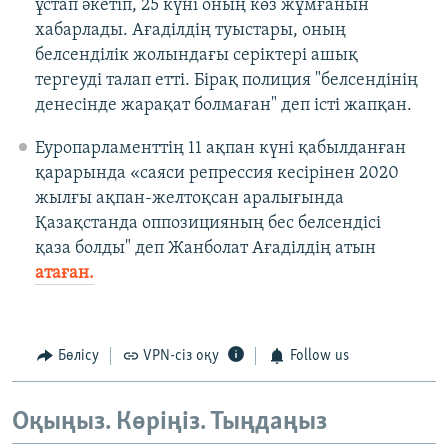
ұстап әкетіп, 25 күні оның көз жұмғанын
хабарлады. Ағаділдің туыстары, оның
белсенділік жолындағы серіктері ашық
тергеуді талап етті. Бірақ полиция "белсендінің
денесінде жарақат болмаған" деп істі жапқан.
Еуропарламенттің 11 ақпан күні қабылданған
қарарында «саяси репрессия кесірінен 2020
жылғы ақпан-желтоқсан аралығында
Қазақстанда оппозицияның бес белсендісі
қаза болды" деп Жанболат Ағаділдің атын
атаған.
Бөлісу
VPN-сіз оқу
Follow us
Оқыңыз. Көріңіз. Тыңдаңыз