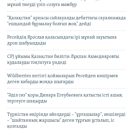
мұнай тиеуді үзіп-созуға мәжбүр
"Қазақстан" арнасы сайлауалды дебаттағы сауалнамада
"ешқандай бұрмалау болған жоқ" дейді
Ресейдің Ярослав қаласындағы ірі мұнай зауытына
дрон шабуылдады
CPJ ұйымы Қазақстан билігін Лұқпан Ахмедияровты
қудалауды тоқтатуға үндеді
Wildberries негізгі қоймаларын Ресейден көшірмек
деген хабарды жоққа шығарды
"Әділ сөз" қоры Динара Егеубаеваға қатысты істі ашық
тергеуге шақырды
Түркістан өңірінде әйелдерді – "ұрғашылар", әншілерді
– "шайтанның жаршысы" деген тұрғын ұсталып, іс
қозғалды