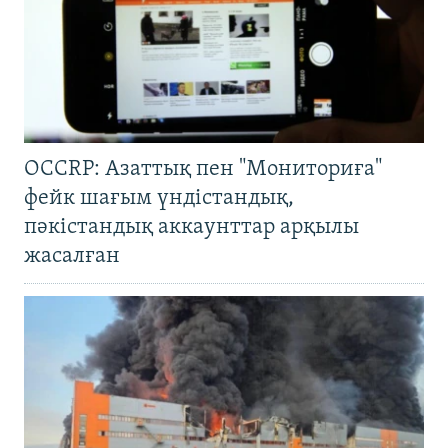
OCCRP: Азаттық пен "Мониториға"
фейк шағым үндістандық,
пәкістандық аккаунттар арқылы
жасалған