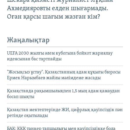
Шекара қызметі журналист Лұқпан
Ахмедияровты елден шығармады.
Оған қарсы шағым жазған кім?
Жаңалықтар
UEFA 2030 жылғы әлем кубогына бойкот жариялау
идеясынан бас тартпайды
"Жосықсыз ұстау". Қазақстанның адам құқығы бюросы
Ермек Нарымбаев жайлы мәлімдеме жасады
Қазақстанда рақымшылықпен 1,5 мың адам қамаудан
босап шықты
Қазақстан мектептерінде ЖИ, цифрлық қауіпсіздік пән
ретінде оқытылады
БАҚ: КҚК танкер тапшылығы мен қауіпсіздікке бола