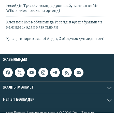
Ресейдің Тула облысында дрон шабуылынан кейін
Wildberries орталығы өртенді
Киев пен Киев облысында Ресейдің әуе шабуылынан
кемінде 17 адам қаза тапқан
Қазақ кинорежиссері Ардақ Әмірқұлов дүниеден өтті
ЖАЗЫЛЫҢЫЗ
ЖАЛПЫ МӘЛІМЕТ
НЕГІЗГІ БӨЛІМДЕР
Азат Еуропа / Азаттық радиосы © 2026, Inc. | Барлық