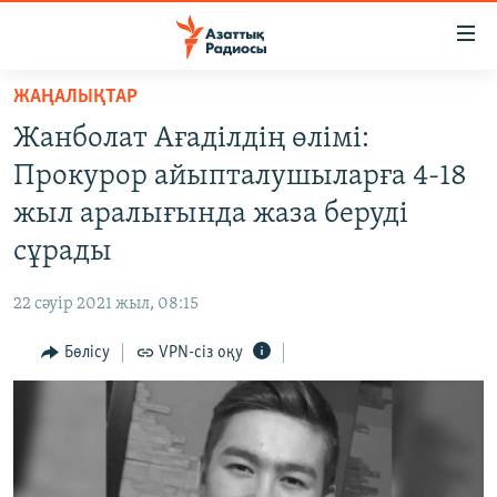
Accessibility
links
Skip
ЖАҢАЛЫҚТАР
to
ЖАҢАЛЫҚТАР
Жанболат Ағаділдің өлімі:
main
САЯСАТ
content
Прокурор айыпталушыларға 4-18
AZATTYQTV
Skip
жыл аралығында жаза беруді
to
ҚАҢТАР ОҚИҒАСЫ
сұрады
main
АДАМ ҚҰҚЫҚТАРЫ
Navigation
22 сәуір 2021 жыл, 08:15
Skip
ӘЛЕУМЕТ
to
Бөлісу
VPN-сіз оқу
ӘЛЕМ
Search
АРНАЙЫ ЖОБАЛАР
Русский