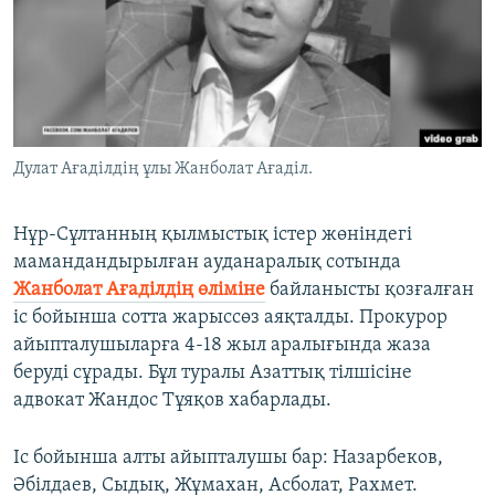
ЖАЗЫЛЫҢЫЗ
Басқа тілдерде
Дулат Ағаділдің ұлы Жанболат Ағаділ.
Нұр-Сұлтанның қылмыстық істер жөніндегі
мамандандырылған ауданаралық сотында
Жанболат Ағаділдің өліміне
байланысты қозғалған
іс бойынша сотта жарыссөз аяқталды. Прокурор
айыпталушыларға 4-18 жыл аралығында жаза
беруді сұрады. Бұл туралы Азаттық тілшісіне
адвокат Жандос Тұяқов хабарлады.
Іс бойынша алты айыпталушы бар: Назарбеков,
Әбілдаев, Сыдық, Жұмахан, Асболат, Рахмет.