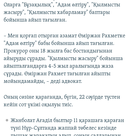
Оларға "Бұзақылық", "Адам өлтіру", "Қылмысты
жасыру", "Қылмысты хабарламау" баптары
бойынша айып тағылған.
– Мен қорғап отырған азамат Өміржан Рахметке
"Адам өлтіру" бабы бойынша айып тағылған.
Прокурор оны 18 жылға бас бостандығынан
айыруды сұрады. "Қылмысты жасыру" бойынша
айыпталғандарға 4-5 жыл аралығында жаза
сұрады. Өміржан Рахмет тағылған айыпты
мойындамайды, – деді адвокат.
Оның сөзіне қарағанда, бүгін, 22 сәуірде түстен
кейін сот үкімі оқылуы тиіс.
Жанболат Ағаділ былтыр 11 қарашаға қараған
түні Нұр-Сұлтанда жаппай төбелес кезінде
пышақ жарақатын алып, соның салдарынан