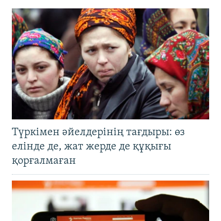
Түркімен әйелдерінің тағдыры: өз
елінде де, жат жерде де құқығы
қорғалмаған