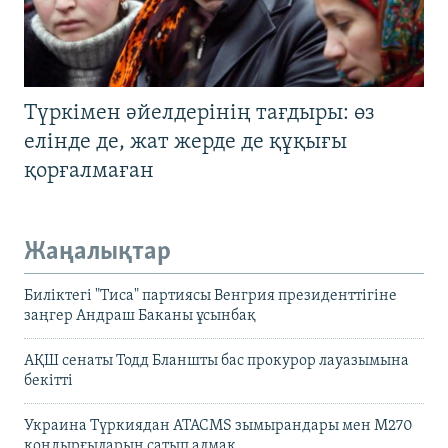
Түркімен әйелдерінің тағдыры: өз
елінде де, жат жерде де құқығы
қорғалмаған
Жаңалықтар
Биліктегі "Тиса" партиясы Венгрия президенттігіне
заңгер Андраш Баканы ұсынбақ
АҚШ сенаты Тодд Бланшты бас прокурор лауазымына
бекітті
Украина Түркиядан ATACMS зымырандары мен M270
қондырғыларын сатып алмақ