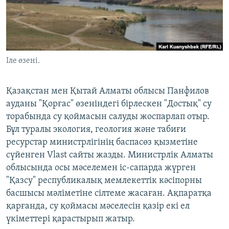
ЖАЗЫЛЫҢЫЗ
Басқа тілдерде
Іле өзені.
Қазақстан мен Қытай Алматы облысы Панфилов
ауданы "Қорғас" өзеніндегі бірлескен "Достық" су
торабында су қоймасын салуды жоспарлап отыр.
Бұл туралы экология, геология және табиғи
ресурстар министрлігінің баспасөз қызметіне
сүйенген Vlast сайты жазды. Министрлік Алматы
облысында осы мәселемен іс-сапарда жүрген
"Қазсу" республикалық мемлекеттік кәсіпорны
басшысы мәліметіне сілтеме жасаған. Ақпаратқа
қарғанда, су қоймасы мәселесін қазір екі ел
үкіметтері қарастырып жатыр.