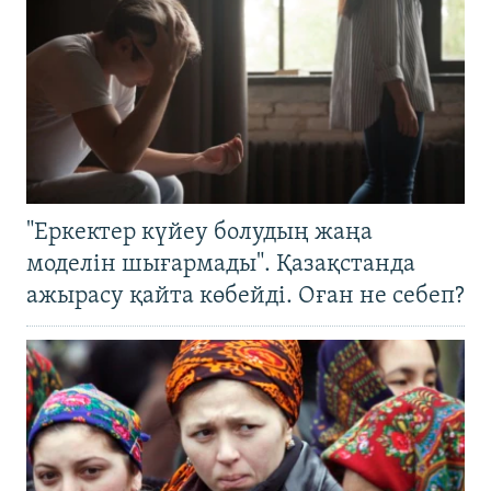
"Еркектер күйеу болудың жаңа
моделін шығармады". Қазақстанда
ажырасу қайта көбейді. Оған не себеп?