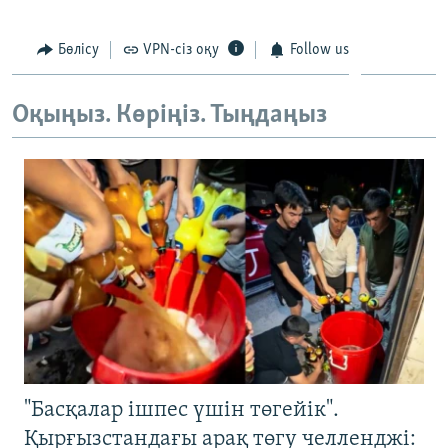
Бөлісу
VPN-сіз оқу
Follow us
Оқыңыз. Көріңіз. Тыңдаңыз
"Басқалар ішпес үшін төгейік".
Қырғызстандағы арақ төгу челленджі: