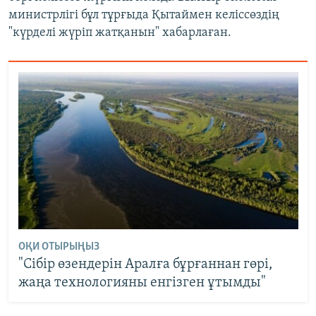
министрлігі бұл тұрғыда Қытаймен келіссөздің
"күрделі жүріп жатқанын" хабарлаған.
ОҚИ ОТЫРЫҢЫЗ
"Сібір өзендерін Аралға бұрғаннан гөрі,
жаңа технологияны енгізген ұтымды"