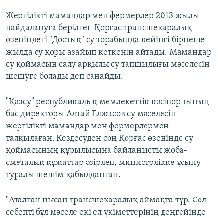
Жергілікті мамандар мен фермерлер 2013 жылы
пайдалануға берілген Қорғас трансшекаралық
өзеніндегі "Достық" су торабында кейінгі бірнеше
жылда су қоры азайып кеткенін айтады. Мамандар
су қоймасын салу арқылы су тапшылығы мәселесін
шешуге болады деп санайды.
"Қазсу" республикалық мемлекеттік кәсіпорнының
бас директоры Алтай Елжасов су мәселесін
жергілікті мамандар мен фермерлермен
талқылаған. Кездесуден соң Қорғас өзенінде су
қоймасының құрылысына байланысты жоба-
сметалық құжаттар әзірлеп, министрлікке ұсыну
туралы шешім қабылданған.
"Аталған нысан трансшекаралық аймақта тұр. Сол
себепті бұл мәселе екі ел үкіметтерінің деңгейінде