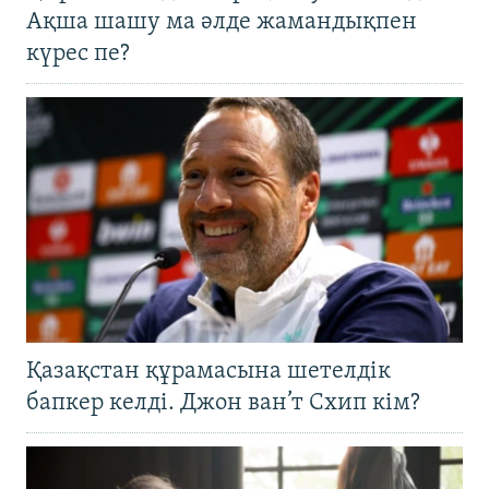
Ақша шашу ма әлде жамандықпен
күрес пе?
Қазақстан құрамасына шетелдік
бапкер келді. Джон ван’т Схип кім?