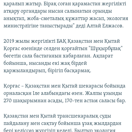
қаралып жатыр. Бірақ соған қарамастан жергілікті
атқару органдары нысан салынатын орынды
анықтап, жоба-сметалық құжаттар жасап, экология
министрлігіне таныстырады" деді Алтай Елжасов.
2019 жылы жергілікті БАҚ Қазақстан мен Қытай
Қорғас өзенінде селден қорғайтын "Шұқырбұлақ"
бөгетін сала бастағанын хабарлаған. Ақпарат
бойынша, нысанды екі жақ бірдей
қаржыландырып, бірігіп басқармақ.
Қорғас – Қазақстан мен Қытай шекарасы бойында
орналасқан Іле алабындағы өзен. Жалпы ұзынды
270 шақырымнан асады, 170-тен астам саласы бар.
Қазақстан мен Қытай трансшекаралық суды
пайдалану мен сақтау бойынша ұзақ жылдардан
бері келіссөз жүргізіп келеді. Былтыр экология