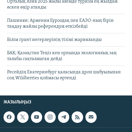
Орталық Азия 2025 жылы әлемде туризм ең жылдам
өскен өңір атанды
Пашинян: Армения Еуроодақ пен ЕАЭО-ның бірін
таңдау жайлы референдум өткізбейді
Білім грант иегерлерінің тізімі жарияланды
БАҚ: Қазақстан Теңіз кен орнында экологиялық заң
талабы сақталмаған дейді
Ресейдің Екатеринбург қаласында дрон шабуылынан
соң Wildberries қоймасы өртенді
ЖАЗЫЛЫҢЫЗ