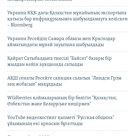
Украина КҚК-дағы Қазақстан мұнайының экспортына
қатысы бар инфрақұрылымға шабуылдамауға келіскен
– Bloomberg
Украина Ресейдің Самара облысы мен Краснодар
аймағындағы мұнай зауытына шабуылдады
Қайрат Сатыбалдыға тиесілі "Байсат" базары бір
жылдан кейін аукционда сатылды
АҚШ сенаты Ресейге санкция салатын "Линдси Грэм
заң жобасын" мақұлдады
Wildberries қоймаларының бір бөлігін "Қазақстан,
Өзбекстан және Беларуське көшірмек"
YouTube видеохостинг қызметі "Русская община"
ұйымының екі арнасын бұғаттады