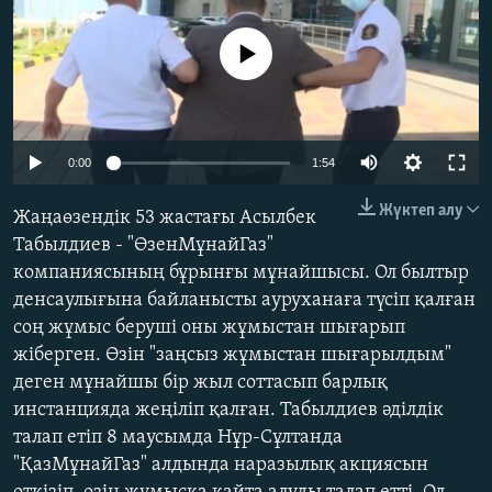
ЖАЗЫЛЫҢЫЗ
No media source currently available
Басқа тілдерде
Auto
0:00
1:54
240p
Жүктеп алу
Жаңаөзендік 53 жастағы Асылбек
360p
Табылдиев - "ӨзенМұнайГаз"
компаниясының бұрынғы мұнайшысы. Ол былтыр
480p
Auto
240p
360p
480p
денсаулығына байланысты ауруханаға түсіп қалған
720p
соң жұмыс беруші оны жұмыстан шығарып
720p
1080p
1080p
жіберген. Өзін "заңсыз жұмыстан шығарылдым"
деген мұнайшы бір жыл соттасып барлық
инстанцияда жеңіліп қалған. Табылдиев әділдік
талап етіп 8 маусымда Нұр-Сұлтанда
"ҚазМұнайГаз" алдында наразылық акциясын