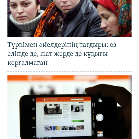
Түркімен әйелдерінің тағдыры: өз
елінде де, жат жерде де құқығы
қорғалмаған