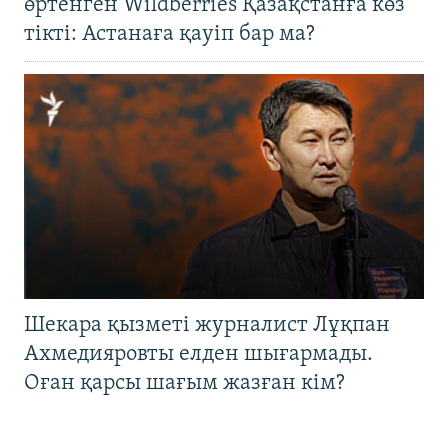
өртенген Wildberries Қазақстанға көз
тікті: Астанаға қауіп бар ма?
Шекара қызметі журналист Лұқпан
Ахмедияровты елден шығармады.
Оған қарсы шағым жазған кім?