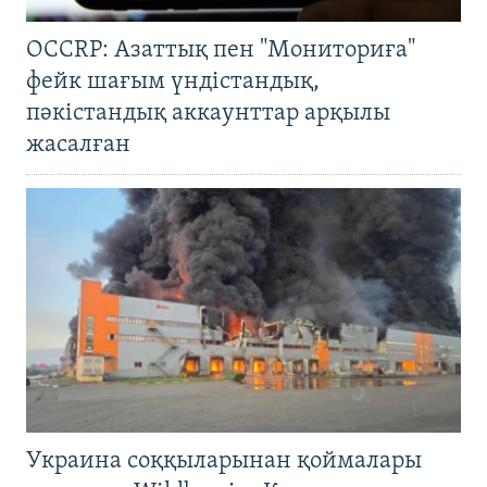
OCCRP: Азаттық пен "Мониториға"
фейк шағым үндістандық,
пәкістандық аккаунттар арқылы
жасалған
Украина соққыларынан қоймалары