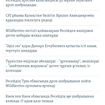
Ресейдің Ярослав қаласындағы ірі мұнай зауытына
дрон шабуылдады
CPJ ұйымы Қазақстан билігін Лұқпан Ахмедияровты
қудалауды тоқтатуға үндеді
Wildberries негізгі қоймаларын Ресейден көшірмек
деген хабарды жоққа шығарды
"Әділ сөз" қоры Динара Егеубаеваға қатысты істі ашық
тергеуге шақырды
Түркістан өңірінде әйелдерді – "ұрғашылар", әншілерді
– "шайтанның жаршысы" деген тұрғын ұсталып, іс
қозғалды
Ресейдің Тула облысында дрон шабуылынан кейін
Wildberries орталығы өртенді
Киев пен Киев облысында Ресейдің әуе шабуылынан
кемінде 17 адам қаза тапқан