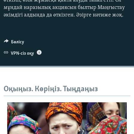
өткізіп, өзін жұмысқа қайта алуды талап етті. Ол
мұндай наразылық акциясын былтыр Маңғыстау
әкімдігі алдында да өткізген. Әзірге нәтиже жоқ.
Бөлісу
VPN-сіз оқу
Оқыңыз. Көріңіз. Тыңдаңыз