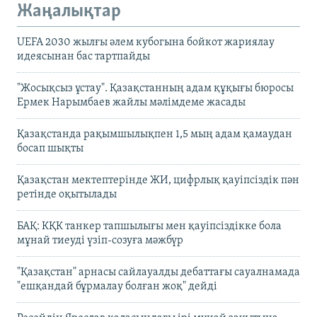
Жаңалықтар
UEFA 2030 жылғы әлем кубогына бойкот жариялау
идеясынан бас тартпайды
"Жосықсыз ұстау". Қазақстанның адам құқығы бюросы
Ермек Нарымбаев жайлы мәлімдеме жасады
Қазақстанда рақымшылықпен 1,5 мың адам қамаудан
босап шықты
Қазақстан мектептерінде ЖИ, цифрлық қауіпсіздік пән
ретінде оқытылады
БАҚ: КҚК танкер тапшылығы мен қауіпсіздікке бола
мұнай тиеуді үзіп-созуға мәжбүр
"Қазақстан" арнасы сайлауалды дебаттағы сауалнамада
"ешқандай бұрмалау болған жоқ" дейді