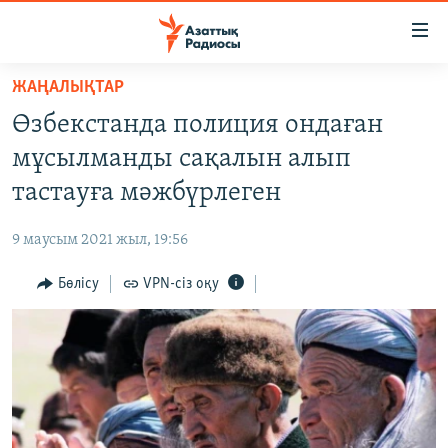
Accessibility
links
Skip
ЖАҢАЛЫҚТАР
to
ЖАҢАЛЫҚТАР
Өзбекстанда полиция ондаған
main
САЯСАТ
content
мұсылманды сақалын алып
AZATTYQTV
Skip
тастауға мәжбүрлеген
to
ҚАҢТАР ОҚИҒАСЫ
main
9 маусым 2021 жыл, 19:56
АДАМ ҚҰҚЫҚТАРЫ
Navigation
Skip
Бөлісу
VPN-сіз оқу
ӘЛЕУМЕТ
to
ӘЛЕМ
Search
АРНАЙЫ ЖОБАЛАР
Русский