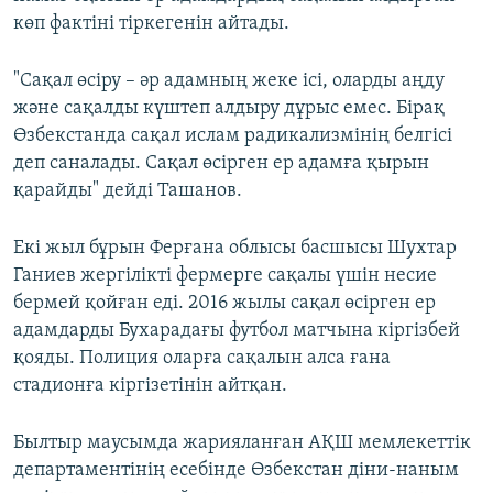
көп фактіні тіркегенін айтады.
"Сақал өсіру – әр адамның жеке ісі, оларды аңду
және сақалды күштеп алдыру дұрыс емес. Бірақ
Өзбекстанда сақал ислам радикализмінің белгісі
деп саналады. Сақал өсірген ер адамға қырын
қарайды" дейді Ташанов.
Екі жыл бұрын Ферғана облысы басшысы Шухтар
Ганиев жергілікті фермерге сақалы үшін несие
бермей қойған еді. 2016 жылы сақал өсірген ер
адамдарды Бухарадағы футбол матчына кіргізбей
қояды. Полиция оларға сақалын алса ғана
стадионға кіргізетінін айтқан.
Былтыр маусымда жарияланған АҚШ мемлекеттік
департаментінің есебінде Өзбекстан діни-наным