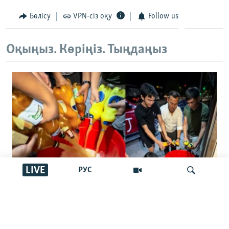
Бөлісу
VPN-сіз оқу
Follow us
Оқыңыз. Көріңіз. Тыңдаңыз
LIVE
РУС
"Басқалар ішпес үшін төгейік".
Қырғызстандағы арақ төгу челленджі:
İздеу