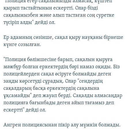
"Полиция егер сақалымызды алмасақ, күштеп
қырып тастайтынын ескертті. Олар бізді
сақалымызбен және алып тастаған соң суретке
түсіріп алды" дейді ол.
Ер адамның сөзінше, сақал қыру науқаны бірнеше
күнге созылған.
"Полиция бөлімшесіне барып, сақалын қыруға
мәжбүр болған еркектердің бәрі намаз оқиды. Біз
полицейлерден сақал өсіруге болмайды деген
заңды көрсетуді сұрадық. Олар "сендердің
сақалдарың басқа еркектердің сақалына
ұқсамайды" деп жауап берді. Сақалды алмасаңдар
полицияға бағынбады деген айып тағамыз деп
ескертті" дейді ол.
Ангрен полициясынан пікір алу мүмкін болмады.