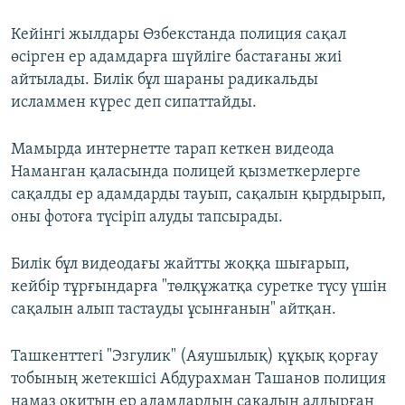
Кейінгі жылдары Өзбекстанда полиция сақал
өсірген ер адамдарға шүйліге бастағаны жиі
айтылады. Билік бұл шараны радикальды
исламмен күрес деп сипаттайды.
Мамырда интернетте тарап кеткен видеода
Наманган қаласында полицей қызметкерлерге
сақалды ер адамдарды тауып, сақалын қырдырып,
оны фотоға түсіріп алуды тапсырады.
Билік бұл видеодағы жайтты жоққа шығарып,
кейбір тұрғындарға "төлқұжатқа суретке түсу үшін
сақалын алып тастауды ұсынғанын" айтқан.
Ташкенттегі "Эзгулик" (Аяушылық) құқық қорғау
тобының жетекшісі Абдурахман Ташанов полиция
намаз оқитын ер адамдардың сақалын алдырған