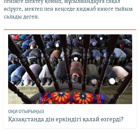
сенімге шектеу қойып, мұсылмандарға сақал
өсіруге, мектеп пен кеңседе хиджаб киюге тыйым
салады деген.
ОҚИ ОТЫРЫҢЫЗ
Қазақстанда дін еркіндігі қалай өзгерді?