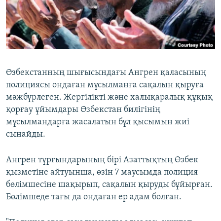
ЖАЗЫЛЫҢЫЗ
Басқа тілдерде
Өзбекстанның шығысындағы Ангрен қаласының
полициясы ондаған мұсылманға сақалын қыруға
мәжбүрлеген. Жергілікті және халықаралық құқық
қорғау ұйымдары Өзбекстан билігінің
мұсылмандарға жасалатын бұл қысымын жиі
сынайды.
Ангрен тұрғындарының бірі Азаттықтың Өзбек
қызметіне айтуынша, өзін 7 маусымда полиция
бөлімшесіне шақырып, сақалын қыруды бұйырған.
Бөлімшеде тағы да ондаған ер адам болған.