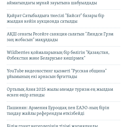
аймағындағы мұнай зауытына шабуылдады
Қайрат Сатыбалдыға тиесілі "Байсат" базары бір
жылдан кейін аукционда сатылды
АҚШ сенаты Ресейге санкция салатын "Линдси Грэм
заң жобасын" мақұлдады
Wildberries қоймаларының бір бөлігін "Қазақстан,
Өзбекстан және Беларуське көшірмек"
YouTube видеохостинг қызметі "Русская община"
ұйымының екі арнасын бұғаттады
Орталық Азия 2025 жылы әлемде туризм ең жылдам
өскен өңір атанды
Пашинян: Армения Еуроодақ пен ЕАЭО-ның бірін
таңдау жайлы референдум өткізбейді
Білім грант иегерлерінің тізімі жарияланды