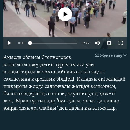
ЖАЗЫЛЫҢЫЗ
No media source currently available
Басқа тілдерде
Auto
0:00
3:35
240p
Жүктеп алу
Ақмола облысы Степногорск
360p
қаласының жүздеген тұрғыны аса улы
қалдықтарды жоюмен айналысатын зауыт
480p
Auto
240p
360p
480p
салынуына қарсылық білдірді. Қаладан екі мыңдай
720p
шақырым жерде салынғалы жатқан кешеннен,
720p
1080p
1080p
билік өкілдерінің сөзінше, қауіптенудің қажеті
жоқ. Бірақ тұрғындар "бұл ауасы онсыз да нашар
өңірді одан әрі улайды" деп дабыл қағып жатыр.