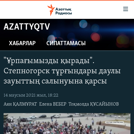
Accessibility
links
Skip
AZATTYQTV
to
ЖАҢАЛЫҚТАР
main
САЯСАТ
ХАБАРЛАР
СИПАТТАМАСЫ
content
AZATTYQTV
Skip
"Ұрпағымызды қырады".
to
ҚАҢТАР ОҚИҒАСЫ
main
Степногорск тұрғындары даулы
АДАМ ҚҰҚЫҚТАРЫ
Navigation
зауыттың салынуына қарсы
Skip
ӘЛЕУМЕТ
to
14 маусым 2021 жыл, 18:22
ӘЛЕМ
Search
Аян ҚАЛМҰРАТ
Елена ВЕБЕР
Тоқмолда ҚҰСАЙЫНОВ
АРНАЙЫ ЖОБАЛАР
Русский