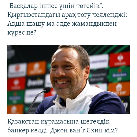
"Басқалар ішпес үшін төгейік".
Қырғызстандағы арақ төгу челленджі:
Ақша шашу ма әлде жамандықпен
күрес пе?
Қазақстан құрамасына шетелдік
бапкер келді. Джон ван’т Схип кім?