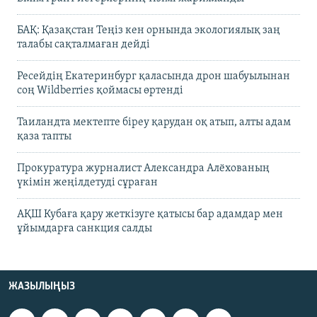
БАҚ: Қазақстан Теңіз кен орнында экологиялық заң
талабы сақталмаған дейді
Ресейдің Екатеринбург қаласында дрон шабуылынан
соң Wildberries қоймасы өртенді
Таиландта мектепте біреу қарудан оқ атып, алты адам
қаза тапты
Прокуратура журналист Александра Алёхованың
үкімін жеңілдетуді сұраған
АҚШ Кубаға қару жеткізуге қатысы бар адамдар мен
ұйымдарға санкция салды
ЖАЗЫЛЫҢЫЗ