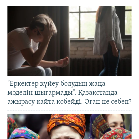
"Еркектер күйеу болудың жаңа
моделін шығармады". Қазақстанда
ажырасу қайта көбейді. Оған не себеп?