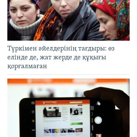
Түркімен әйелдерінің тағдыры: өз
елінде де, жат жерде де құқығы
қорғалмаған