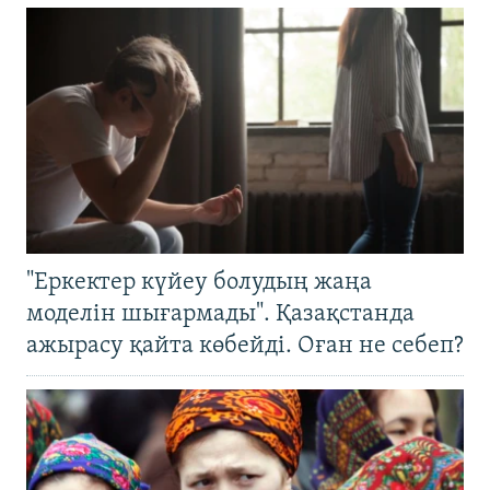
"Еркектер күйеу болудың жаңа
моделін шығармады". Қазақстанда
ажырасу қайта көбейді. Оған не себеп?