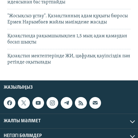
идеясынан бас тартпайды
"Жосықсыз ұстау". Қазақстанның адам құқығы бюросы
Ермек Нарымбаев жайлы мәлімдеме жасады
Қазақстанда рақымшылықпен 1,5 мың адам қамаудан
босап шықты
Қазақстан мектептерінде ЖИ, цифрлық қауіпсіздік пән
ретінде оқытылады
ЖАЗЫЛЫҢЫЗ
ЖАЛПЫ МӘЛІМЕТ
НЕГІЗГІ БӨЛІМДЕР