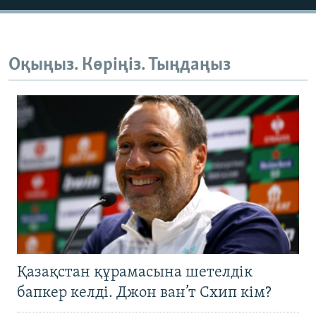
Оқыңыз. Көріңіз. Тыңдаңыз
Қазақстан құрамасына шетелдік
бапкер келді. Джон ван’т Схип кім?