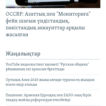
OCCRP: Азаттық пен "Мониториға"
фейк шағым үндістандық,
пәкістандық аккаунттар арқылы
жасалған
Жаңалықтар
YouTube видеохостинг қызметі "Русская община"
ұйымының екі арнасын бұғаттады
Орталық Азия 2025 жылы әлемде туризм ең жылдам
өскен өңір атанды
Пашинян: Армения Еуроодақ пен ЕАЭО-ның бірін
таңдау жайлы референдум өткізбейді