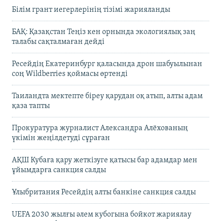
Білім грант иегерлерінің тізімі жарияланды
БАҚ: Қазақстан Теңіз кен орнында экологиялық заң
талабы сақталмаған дейді
Ресейдің Екатеринбург қаласында дрон шабуылынан
соң Wildberries қоймасы өртенді
Таиландта мектепте біреу қарудан оқ атып, алты адам
қаза тапты
Прокуратура журналист Александра Алёхованың
үкімін жеңілдетуді сұраған
АҚШ Кубаға қару жеткізуге қатысы бар адамдар мен
ұйымдарға санкция салды
Ұлыбритания Ресейдің алты банкіне санкция салды
UEFA 2030 жылғы әлем кубогына бойкот жариялау