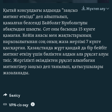
240p
Жүктеп алу
Қытай консулдығы алдында “заңсыз
360p
митинг өткізді” деп айыпталып,
қамалған белсенді Байболат Күнболатұлы
480p
абақтыдан шықты. Сот оны басында 15 күнге
720p
қамаған. Кейін анасы мен жақтастарының
1080p
нарызылығынан соң оның жаза мерзімі 7 күнге
қысқарған. Қазақстанда жұрт қандай да бір бейбіт
митинг өткізу үшін биліктен алдын ала рұқсат алуы
тиіс. Жергілікті әкімдіктен рұқсат алынбаған
Auto
240p
360p
480p
митингілер заңсыз деп танылып, қатысушылары
жазаланады.
720p
1080p
Бөлісу
VPN-сіз оқу