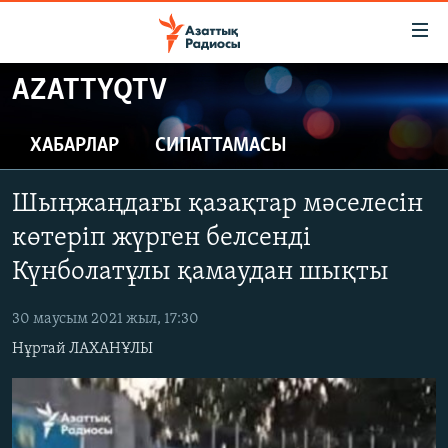
Accessibility
links
Skip
AZATTYQTV
to
ЖАҢАЛЫҚТАР
main
САЯСАТ
ХАБАРЛАР
СИПАТТАМАСЫ
content
AZATTYQTV
Skip
Шыңжаңдағы қазақтар мәселесін
to
ҚАҢТАР ОҚИҒАСЫ
main
көтеріп жүрген белсенді
АДАМ ҚҰҚЫҚТАРЫ
Navigation
Күнболатұлы қамаудан шықты
Skip
ӘЛЕУМЕТ
to
30 маусым 2021 жыл, 17:30
ӘЛЕМ
Search
Нұртай ЛАХАНҰЛЫ
АРНАЙЫ ЖОБАЛАР
Русский