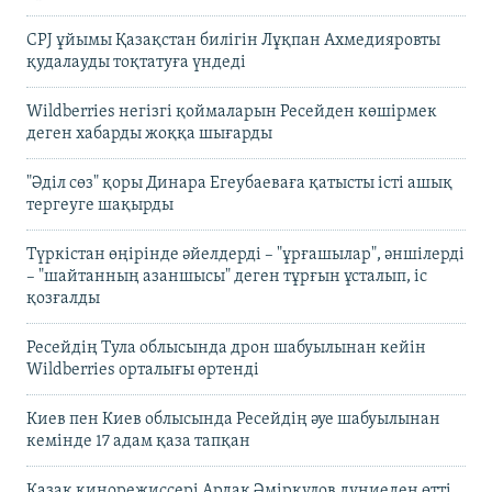
CPJ ұйымы Қазақстан билігін Лұқпан Ахмедияровты
қудалауды тоқтатуға үндеді
Wildberries негізгі қоймаларын Ресейден көшірмек
деген хабарды жоққа шығарды
"Әділ сөз" қоры Динара Егеубаеваға қатысты істі ашық
тергеуге шақырды
Түркістан өңірінде әйелдерді – "ұрғашылар", әншілерді
– "шайтанның азаншысы" деген тұрғын ұсталып, іс
қозғалды
Ресейдің Тула облысында дрон шабуылынан кейін
Wildberries орталығы өртенді
Киев пен Киев облысында Ресейдің әуе шабуылынан
кемінде 17 адам қаза тапқан
Қазақ кинорежиссері Ардақ Әмірқұлов дүниеден өтті