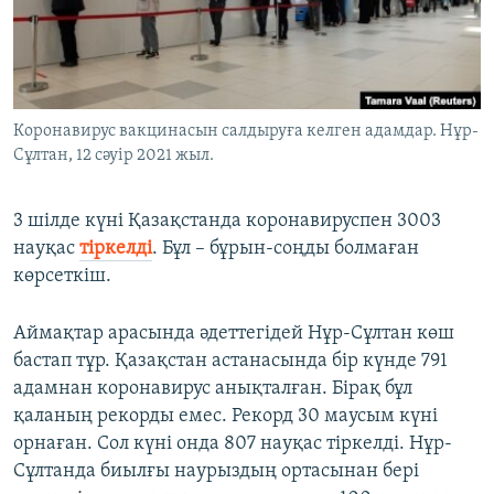
ЖАЗЫЛЫҢЫЗ
Басқа тілдерде
Коронавирус вакцинасын салдыруға келген адамдар. Нұр-
Сұлтан, 12 сәуір 2021 жыл.
3 шілде күні Қазақстанда коронавируспен 3003
науқас
тіркелді
. Бұл – бұрын-соңды болмаған
көрсеткіш.
Аймақтар арасында әдеттегідей Нұр-Сұлтан көш
бастап тұр. Қазақстан астанасында бір күнде 791
адамнан коронавирус анықталған. Бірақ бұл
қаланың рекорды емес. Рекорд 30 маусым күні
орнаған. Сол күні онда 807 науқас тіркелді. Нұр-
Сұлтанда биылғы наурыздың ортасынан бері