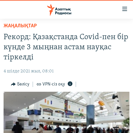
Accessibility
links
Skip
ЖАҢАЛЫҚТАР
to
ЖАҢАЛЫҚТАР
Рекорд: Қазақстанда Covid-пен бір
main
САЯСАТ
content
күнде 3 мыңнан астам науқас
AZATTYQTV
Skip
тіркелді
to
ҚАҢТАР ОҚИҒАСЫ
main
4 шілде 2021 жыл, 08:01
АДАМ ҚҰҚЫҚТАРЫ
Navigation
Skip
Бөлісу
VPN-сіз оқу
ӘЛЕУМЕТ
to
ӘЛЕМ
Search
АРНАЙЫ ЖОБАЛАР
Русский