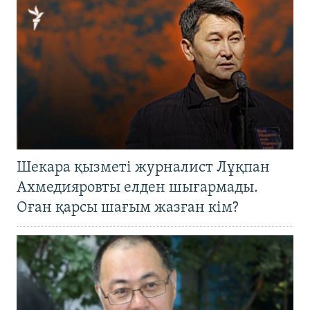
Шекара қызметі журналист Лұқпан
Ахмедияровты елден шығармады.
Оған қарсы шағым жазған кім?