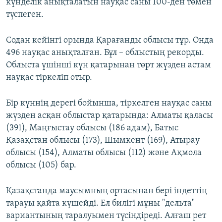
күнделік анықталатын науқас саны 100-ден төмен
түспеген.
Содан кейінгі орында Қарағанды облысы тұр. Онда
496 науқас анықталған. Бұл – облыстың рекорды.
Облыста үшінші күн қатарынан төрт жүзден астам
науқас тіркеліп отыр.
Бір күннің дерегі бойынша, тіркелген науқас саны
жүзден асқан облыстар қатарында: Алматы қаласы
(391), Маңғыстау облысы (186 адам), Батыс
Қазақстан облысы (173), Шымкент (169), Атырау
облысы (154), Алматы облысы (112) және Ақмола
облысы (105) бар.
Қазақстанда маусымның ортасынан бері індеттің
тарауы қайта күшейді. Ел билігі мұны "дельта"
вариантының таралуымен түсіндіреді. Алғаш рет