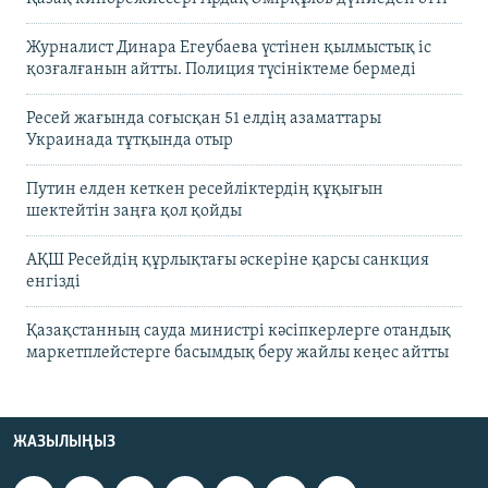
Журналист Динара Егеубаева үстінен қылмыстық іс
қозғалғанын айтты. Полиция түсініктеме бермеді
Ресей жағында соғысқан 51 елдің азаматтары
Украинада тұтқында отыр
Путин елден кеткен ресейліктердің құқығын
шектейтін заңға қол қойды
АҚШ Ресейдің құрлықтағы әскеріне қарсы санкция
енгізді
Қазақстанның сауда министрі кәсіпкерлерге отандық
маркетплейстерге басымдық беру жайлы кеңес айтты
ЖАЗЫЛЫҢЫЗ