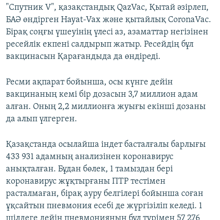
"Спутник V", қазақстандық QazVac, Қытай әзірлеп,
БАӘ өндірген Hayat-Vax және қытайлық CoronaVac.
Бірақ соңғы үшеуінің үлесі аз, азаматтар негізінен
ресейлік екпені салдырып жатыр. Ресейдің бұл
вакцинасын Қарағандыда да өндіреді.
Ресми ақпарат бойынша, осы күнге дейін
вакцинаның кемі бір дозасын 3,7 миллион адам
алған. Оның 2,2 миллионға жуығы екінші дозаны
да алып үлгерген.
Қазақстанда осылайша індет басталғалы барлығы
433 931 адамның анализінен коронавирус
анықталған. Бұдан бөлек, 1 тамыздан бері
коронавирус жұқтырғаны ПТР тестімен
расталмаған, бірақ ауру белгілері бойынша соған
ұқсайтын пневмония есебі де жүргізіліп келеді. 1
шілдеге дейін пневмонияның бұл түрімен 57 276