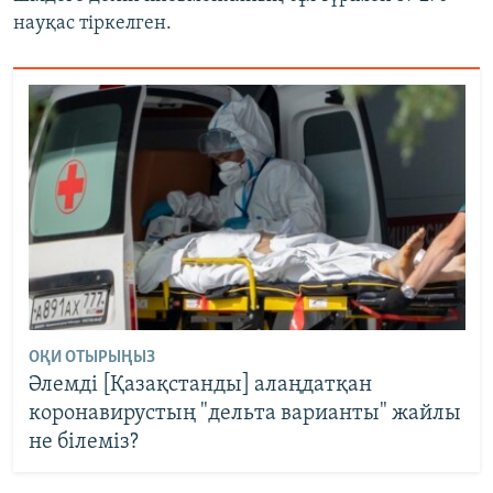
науқас тіркелген.
ОҚИ ОТЫРЫҢЫЗ
Әлемді [Қазақстанды] алаңдатқан
коронавирустың "дельта варианты" жайлы
не білеміз?