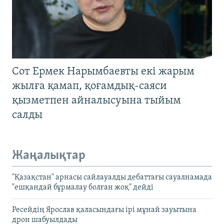
Сот Ермек Нарымбаевты екі жарым
жылға қамап, қоғамдық-саяси
қызметпен айналысуына тыйым
салды
Жаңалықтар
"Қазақстан" арнасы сайлауалды дебаттағы сауалнамада
"ешқандай бұрмалау болған жоқ" дейді
Ресейдің Ярослав қаласындағы ірі мұнай зауытына
дрон шабуылдады