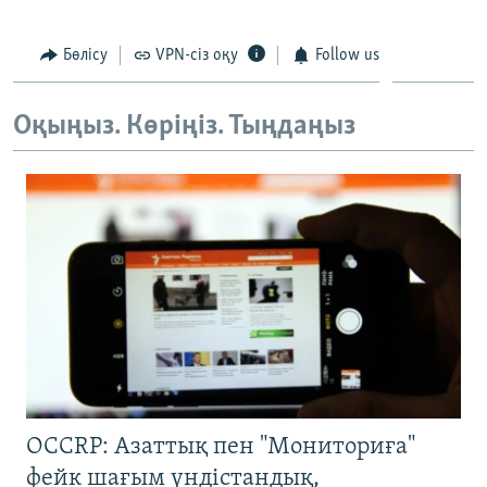
Бөлісу
VPN-сіз оқу
Follow us
Оқыңыз. Көріңіз. Тыңдаңыз
OCCRP: Азаттық пен "Мониториға"
фейк шағым үндістандық,