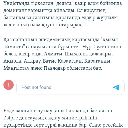
Үндістанда тіркелген "дельта" қазір әлем бойынша
доминант вариантқа айналды. Ол вирустың
бастапқы вариантына қарағанда едәуір жұқпалы
және оның өлім қаупі жоғарырақ.
Қазақстанның эпидемиялық картасында "қызыл
аймақта" санаулы апта бұрын тек Нұр-Сұлтан ғана
болса, қазір онда Алматы, Шымкент қалалары,
Ақмола, Атырау, Батыс Қазақстан, Қарағанды,
Маңғыстау және Павлодар облыстары бар.
Елде вакциналау науқаны 1 ақпанда басталған.
Әзірге денсаулық сақтау министрлігінің
құзыретінде төрт түрлі вакцина бар. Олар: ресейлік